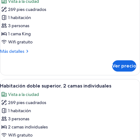
Vista a la ciudad
las
269 pies cuadrados
fotos
de
1 habitación
Deluxe
3 personas
Room
1 cama King
with
Wifi gratuito
Terrace
Más
Más detalles
detalles
sobre
Ver precio
Deluxe
Room
with
Abrir
Habitación de hotel con dos camas, u
7
Terrace
Habitación doble superior, 2 camas individuales
todas
Vista a la ciudad
las
269 pies cuadrados
fotos
de
1 habitación
Habitación
3 personas
doble
2 camas individuales
superior,
Wifi gratuito
2