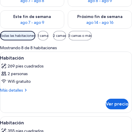
ago 7 - ago 8
ago 8 - ago 9
Consulta la disponibilidad para este fin de semana ago 7 - ag
Consulta la disponibilidad par
Este fin de semana
Próximo fin de semana
ago 7 - ago 9
ago 14 - ago 16
Filtros
Todas las habitaciones
1 cama
2 camas
3 camas o más
disponibles
para
Mostrando 8 de 8 habitaciones
las
Abrir
Ropa de cama de alta calidad y miniba
9
Habitación
habitaciones
todas
269 pies cuadrados
las
2 personas
fotos
de
Wifi gratuito
Habitación
Más
Más detalles
detalles
sobre
Ver precio
Habitación
Abrir
Ropa de cama de alta calidad y miniba
7
Habitación
todas
355 pies cuadrados