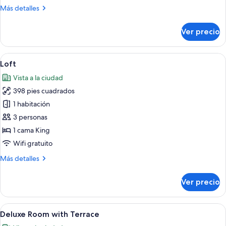
Más
Más detalles
detalles
sobre
Ver precio
Habitación
Deluxe
Abrir
Habitación de hotel con una cama grand
11
Loft
todas
Vista a la ciudad
las
398 pies cuadrados
fotos
de
1 habitación
Loft
3 personas
1 cama King
Wifi gratuito
Más
Más detalles
detalles
sobre
Ver precio
Loft
Abrir
Habitación de hotel con cama, escritorio
10
Deluxe Room with Terrace
todas