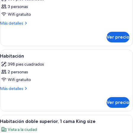
las
3 personas
fotos
de
Wifi gratuito
Habitación
Más
Más detalles
detalles
sobre
Ver precio
Habitación
Abrir
Ropa de cama de alta calidad y miniba
11
Habitación
todas
398 pies cuadrados
las
2 personas
fotos
de
Wifi gratuito
Habitación
Más
Más detalles
detalles
sobre
Ver precio
Habitación
Abrir
Una habitación de hotel moderna con p
7
Habitación doble superior, 1 cama King size
todas
Vista a la ciudad
las