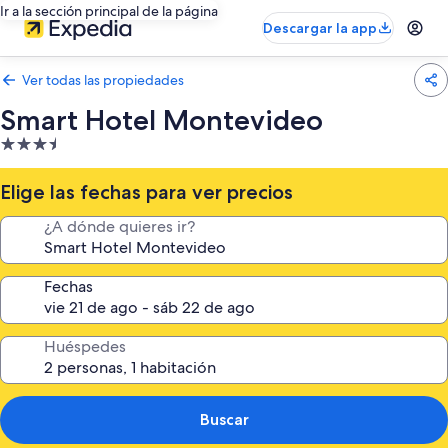
Ir a la sección principal de la página
Descargar la app
Ver todas las propiedades
Smart Hotel Montevideo
Propiedad
de
3.5
Elige las fechas para ver precios
estrellas
¿A dónde quieres ir?
Fechas
Huéspedes
Buscar