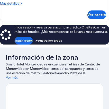
Más
Más detalles
camas
detalles
individuales
sobre
Ver precio
Habitación
doble
superior,
Inicia sesión y reserva para acumular crédito OneKeyCash en
2
miles de hoteles. ¡Más recompensas te llevan a más aventuras!
camas
individuales
Iniciar sesión
Registrarme gratis
Información de la zona
Smart Hotel Montevideo se encuentra en el área de Centro de
Montevideo en Montevideo, cerca del aeropuerto y cerca de
una estación de metro. Peatonal Sarandí y Plaza de la
Independencia son lugares emblemáticos, y los turistas que
Ver más
quieran ir de compras pueden visitar Mercado del puerto y
Mercado de pulgas de Tristán Narvaja. No te pierdas Auditorio
Nacional del Sodre.
Visita nuestra guía de Montevideo