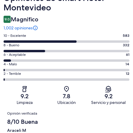
Montevideo
Magnífico
9.0
1,002 opiniones
Puntuación
10 - Excelente
583
de
Puntuación
8 - Bueno
332
10,
de
es
Puntuación
6 - Aceptable
61
8,
decir,
de
es
Puntuación
4 - Malo
14
Excelente.
6,
decir,
de
Basada
es
Puntuación
2 - Terrible
12
Bueno.
4,
en
decir,
de
Basada
es
583
Aceptable.
2,
en
decir,
de
Basada
es
332
Malo.
9.2
7.8
9.2
1002
en
decir,
de
Basada
Limpieza
Ubicación
Servicio y personal
opiniones
61
Terrible.
1002
en
Opiniones
de
Basada
opiniones
Opinión verificada
14
1002
en
de
8/10 Buena
opiniones
12
1002
de
Araceli M