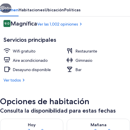
erior
Siguiente
65+
Resumen
Habitaciones
Ubicación
Políticas
Opiniones
Magnífica
9.0
Ver las 1,002 opiniones
9.0 de 10,
Servicios principales
Wifi gratuito
Restaurante
Aire acondicionado
Gimnasio
Desayuno disponible
Bar
Deluxe Room with Terrace | Ropa de ca
Ver todos
Opciones de habitación
Consulta la disponibilidad para estas fechas
Consulta la disponibilidad para hoy ago 7 - ago 8
Consulta la disponibilidad pa
Hoy
Mañana