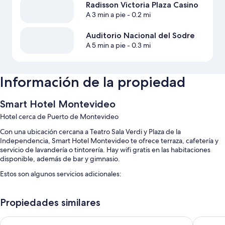
Radisson Victoria Plaza Casino
A 3 min a pie
- 0.2 mi
Auditorio Nacional del Sodre
A 5 min a pie
- 0.3 mi
Información de la propiedad
Smart Hotel Montevideo
Hotel cerca de Puerto de Montevideo
Con una ubicación cercana a Teatro Sala Verdi y Plaza de la
Independencia, Smart Hotel Montevideo te ofrece terraza, cafetería y
servicio de lavandería o tintorería. Hay wifi gratis en las habitaciones
disponible, además de bar y gimnasio.
Estos son algunos servicios adicionales:
Desayuno buffet (con cargo), traslado de ida y vuelta al aeropuerto
(con cargo) y resguardo de equipaje
Propiedades similares
Asistencia para compra de tours o entradas, recepción disponible
Esplendor by Wyndham Montevideo Cervantes
Holiday 
las 24 horas y servicio de concierge