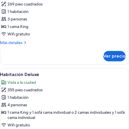
269 pies cuadrados
fotos
de
1 habitación
Habitación
3 personas
doble
1 cama King
superior,
Wifi gratuito
1
Más
Más detalles
cama
detalles
King
sobre
Ver precio
size
Habitación
doble
superior,
Abrir
Habitación de hotel con cama, sofá, esc
7
1
Habitación Deluxe
todas
cama
Vista a la ciudad
King
las
size
355 pies cuadrados
fotos
de
1 habitación
Habitación
4 personas
Deluxe
1 cama King y 1 sofá cama individual o 2 camas individuales y 1 sofá
cama individual
Wifi gratuito