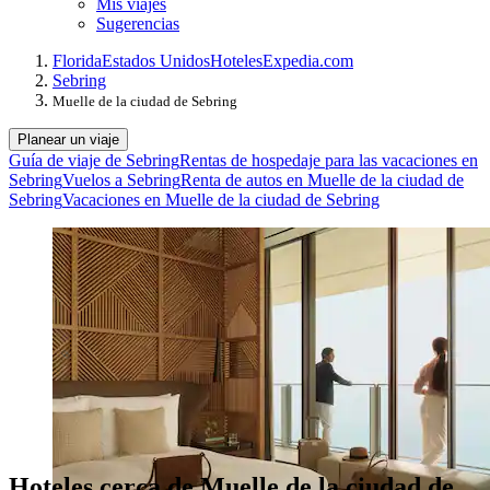
Mis viajes
Sugerencias
Florida
Estados Unidos
Hoteles
Expedia.com
Sebring
Muelle de la ciudad de Sebring
Planear un viaje
Guía de viaje de Sebring
Rentas de hospedaje para las vacaciones en
Sebring
Vuelos a Sebring
Renta de autos en Muelle de la ciudad de
Sebring
Vacaciones en Muelle de la ciudad de Sebring
Hoteles cerca de Muelle de la ciudad de