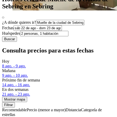
Sebring en Sebring
¿A dónde quieres ir?
Fechas
Huéspedes
Buscar
Consulta precios para estas fechas
Hoy
8 ago. - 9 ago.
Mañana
9 ago. - 10 ago.
Próximo fin de semana
14 ago. - 16 ago.
En dos semanas
21 ago. - 23 ago.
Mostrar mapa
Filtrar
Recomendable
Precio (menor a mayor)
Distancia
Categoría de
estrellas