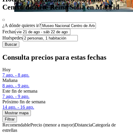
Centro de Arte Reina Sofía en Madrid
¿A dónde quieres ir?
Fechas
Huéspedes
Buscar
Consulta precios para estas fechas
Hoy
7 ago. - 8 ago.
Mañana
8 ago. - 9 ago.
Este fin de semana
7 ago. - 9 ago.
Próximo fin de semana
14 ago. - 16 ago.
Mostrar mapa
Filtrar
Recomendable
Precio (menor a mayor)
Distancia
Categoría de
estrellas