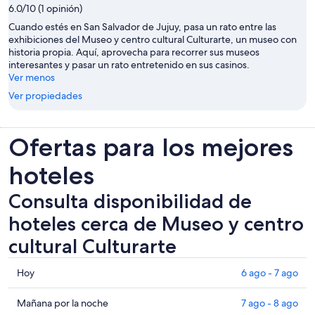
6.0/10 (1 opinión)
Cuando estés en San Salvador de Jujuy, pasa un rato entre las
exhibiciones del Museo y centro cultural Culturarte, un museo con
historia propia. Aquí, aprovecha para recorrer sus museos
interesantes y pasar un rato entretenido en sus casinos.
Ver menos
Ver propiedades
Ofertas para los mejores
hoteles
Consulta disponibilidad de
hoteles cerca de Museo y centro
cultural Culturarte
Consultar
Hoy
6 ago - 7 ago
los
precios
Consultar
Mañana por la noche
7 ago - 8 ago