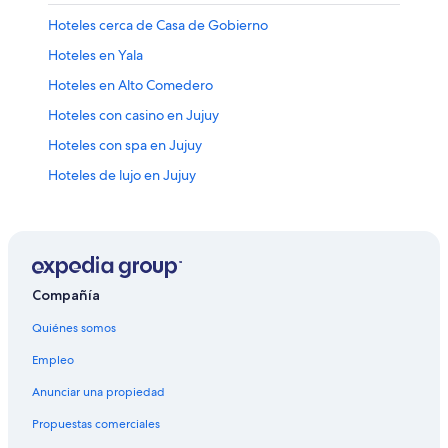
Hoteles cerca de Casa de Gobierno
Hoteles en Yala
Hoteles en Alto Comedero
Hoteles con casino en Jujuy
Hoteles con spa en Jujuy
Hoteles de lujo en Jujuy
Hoteles románticos en Jujuy
Hoteles boutique en Jujuy
Hoteles con aguas termales en Jujuy
Hoteles con estacionamiento en Jujuy
Compañía
Hoteles con gimnasio en Jujuy
Quiénes somos
Hoteles con área de juegos en Jujuy
Empleo
Hoteles con alberca en Jujuy
Anunciar una propiedad
Hoteles con restaurante en Jujuy
Propuestas comerciales
Hoteles con sauna en Jujuy