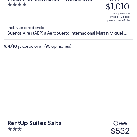
precio
$1,010
4
Châteaux
era
out
por persona
de
of
19 sep - 26 sep
precio hace 1 día
$1,295
5
Incl. vuelo redondo
y
Buenos Aires (AEP) a Aeropuerto Internacional Martín Miguel de
ahora
Güemes (SLA)
es
9.4
/
10
¡Excepcional! (93 opiniones)
de
$1,010
por
persona
El
RentUp Suites Salta
$676
precio
$532
3
era
out