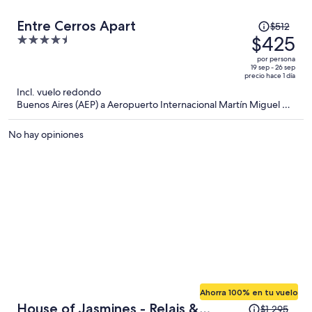
El
Entre Cerros Apart
$512
precio
$425
4.5
era
out
por persona
de
of
19 sep - 26 sep
precio hace 1 día
$512
5
Incl. vuelo redondo
y
Buenos Aires (AEP) a Aeropuerto Internacional Martín Miguel de
ahora
Güemes (SLA)
es
No hay opiniones
de
$425
por
persona
Ahorra 100% en tu vuelo
El
House of Jasmines - Relais &
$1,295