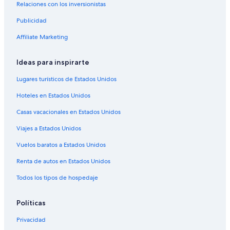
Relaciones con los inversionistas
Hoteles con vista en Jujuy
Publicidad
Hoteles para bodas en Jujuy
Affiliate Marketing
Hoteles que aceptan mascotas en Jujuy
Hoteles en Jujuy
Ideas para inspirarte
Apart-Hoteles en Jujuy
Lugares turísticos de Estados Unidos
Cabañas en Jujuy
Hoteles en Estados Unidos
Lodges en Jujuy
Casas vacacionales en Estados Unidos
Hoteles 3 estrellas en Reyes
Viajes a Estados Unidos
Cabañas en Reyes
Vuelos baratos a Estados Unidos
Hoteles con casino en Reyes
Renta de autos en Estados Unidos
Hoteles con spa en Reyes
Todos los tipos de hospedaje
Hoteles con alberca en Reyes
Hoteles de senderismo en Reyes
Políticas
Hoteles en Reyes
Privacidad
Hoteles cerca de Plaza Belgrano