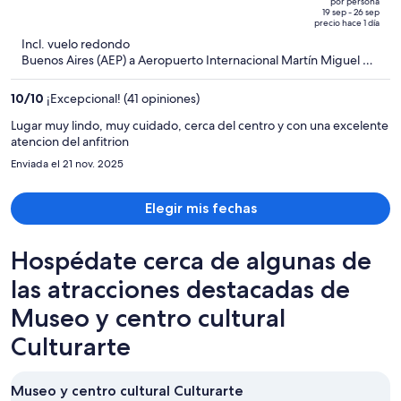
por persona
de
of
19 sep - 26 sep
precio hace 1 día
$676
5
Incl. vuelo redondo
y
Buenos Aires (AEP) a Aeropuerto Internacional Martín Miguel de
ahora
Güemes (SLA)
es
10
/
10
¡Excepcional! (41 opiniones)
de
$532
Lugar muy lindo, muy cuidado, cerca del centro y con una excelente
atencion del anfitrion
por
persona
Enviada el 21 nov. 2025
Elegir mis fechas
Hospédate cerca de algunas de
las atracciones destacadas de
Museo y centro cultural
Culturarte
Museo y centro cultural Culturarte