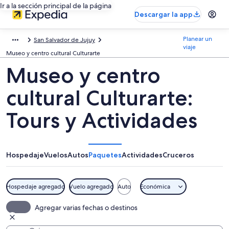
Ir a la sección principal de la página
Descargar la app
Planear un
San Salvador de Jujuy
viaje
Museo y centro cultural Culturarte
Museo y centro
cultural Culturarte:
Tours y Actividades
Hospedaje
Vuelos
Autos
Paquetes
Actividades
Cruceros
Hospedaje agregado
Vuelo agregado
Auto
Económica
Agregar varias fechas o destinos