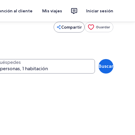
nción al cliente
Mis viajes
Iniciar sesión
Compartir
Guardar
uéspedes
Buscar