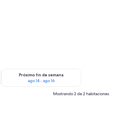
 al jardín
fin de semana ago 7 - ago 9
Consulta la disponibilidad para el próximo fin de semana ago 
Próximo fin de semana
ago 14 - ago 16
Mostrando 2 de 2 habitaciones
.
abecera de madera, dos mesitas de noche con lámparas, un aparador y una pu