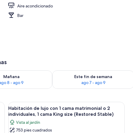
Aire acondicionado
 lujo con 1 cama matrimonial o 2 individuales, 1 cama King size, Terraza | Vista
Bar
has
isponibilidad para mañana ago 8 - ago 9
Consulta la disponibilidad para este 
Mañana
Este fin de semana
ago 8 - ago 9
ago 7 - ago 9
ande, cabecera de madera, mesitas de noche y una lámpara fijada a la pared
Abrir
Un dormitorio con una cama grande, c
13
Habitación de lujo con 1 cama matrimonial o 2
todas
individuales, 1 cama King size (Restored Stable)
las
Vista al jardín
fotos
753 pies cuadrados
de