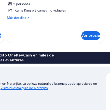
2 personas
Habitación
de
1 cama King o 2 camas individuales
lujo
Más
Más detalles
con
detalles
sobre
1
Habitación
cama
de
o
Ver precio
matrimonial
lujo
o
con
1
2
cama
rédito OneKeyCash en miles de
individuales,
matrimonial
ás aventuras!
1
o
2
cama
individuales,
King
1
size
cama
 en Naranjito. La belleza natural de la zona puede apreciarse en
(Restored
King
.
Visita nuestra guía de Naranjito
size
Stable)
(Restored
Stable)