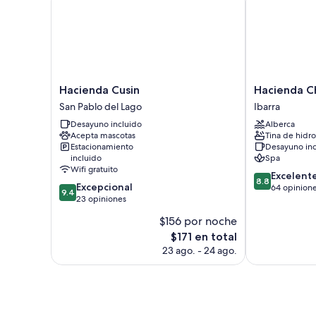
Hacienda
Hacienda
Hacienda Cusin
Hacienda Ch
Cusin
Chorlavi
San Pablo del Lago
Ibarra
San
Ibarra
Desayuno incluido
Alberca
Pablo
Acepta mascotas
Tina de hidr
del
Estacionamiento
Desayuno inc
Lago
incluido
Spa
Wifi gratuito
8.8
Excelent
8.8
9.4
Excepcional
de
64 opinion
9.4
de
23 opiniones
10,
10,
Excelente,
$156 por noche
Excepcional,
64
El
$171 en total
23
opiniones
precio
opiniones
23 ago. - 24 ago.
actual
es
de
$171