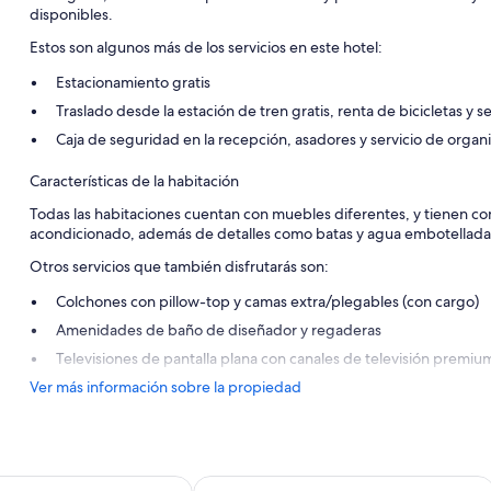
disponibles.
Estos son algunos más de los servicios en este hotel:
Estacionamiento gratis
Traslado desde la estación de tren gratis, renta de bicicletas y s
Caja de seguridad en la recepción, asadores y servicio de organ
Características de la habitación
Todas las habitaciones cuentan con muebles diferentes, y tienen c
acondicionado, además de detalles como batas y agua embotellada 
Otros servicios que también disfrutarás son:
Colchones con pillow-top y camas extra/plegables (con cargo)
Amenidades de baño de diseñador y regaderas
Televisiones de pantalla plana con canales de televisión premiu
Ver más información sobre la propiedad
lavi
Santa Lucia House - Forum