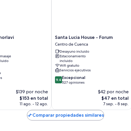
Santa
orlavi
Santa Lucia House - Forum
Lucia
Centro de Cuenca
House
Desayuno incluido
-
omasaje
Estacionamiento
Forum
luido
incluido
Centro
Wifi gratuito
de
Servicios ejecutivos
e
Cuenca
9.4
Excepcional
es
9.4
de
527 opiniones
10,
$139 por noche
$42 por noche
Excepcional,
El
El
$153 en total
$47 en total
527
precio
precio
opiniones
11 ago. - 12 ago.
7 sep. - 8 sep.
actual
actual
es
es
Comparar propiedades similares
de
de
$153
$47