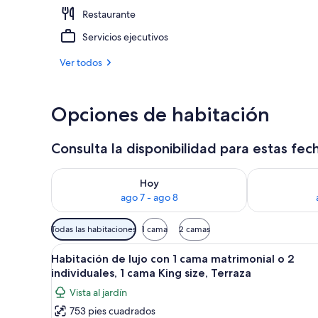
Restaurante
Habitación de
Servicios ejecutivos
Ver todos
Opciones de habitación
Consulta la disponibilidad para estas fec
Consulta la disponibilidad para hoy ago 7 - ago 8
Consulta la d
Hoy
ago 7 - ago 8
Filtros
Todas las habitaciones
1 cama
2 camas
disponibles
Abrir
Un dormitorio con una cama gr
para
13
Habitación de lujo con 1 cama matrimonial o 2
todas
las
individuales, 1 cama King size, Terraza
las
habitaciones
Vista al jardín
fotos
753 pies cuadrados
de