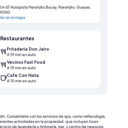
Km 67 Autopista Naranjito Bucay, Naranjito, Guayas,
90150
Ver en el mapa
Sección del mapa
Restaurantes
Fritadería Don Jairo
A 19 min en auto
Vecinos Fast Food
A 19 min en auto
Cafe Con Nata
A 10 min en auto
ín. Consiéntete con los servicios de spa, como reflexología,
ferentes actividades en la propiedad, que incluyen tours
ervicio de lavandería o tintorería, bar, y centro de negocios