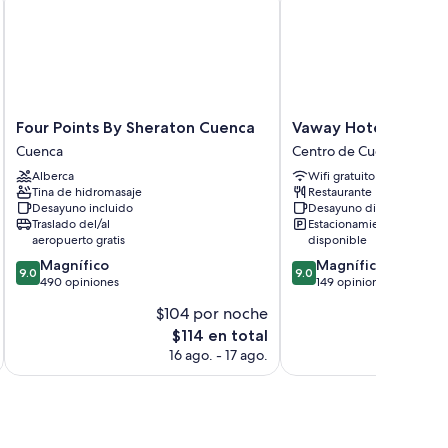
Four
Vaway
Four Points By Sheraton Cuenca
Vaway Hotel
Points
Hotel
Cuenca
Centro de Cuenca
By
Centro
Alberca
Wifi gratuito
Sheraton
de
Tina de hidromasaje
Restaurante
Cuenca
Cuenca
Desayuno incluido
Desayuno disponible
Cuenca
Traslado del/al
Estacionamiento
aeropuerto gratis
disponible
9.0
9.0
Magnífico
Magnífico
9.0
9.0
de
de
490 opiniones
149 opiniones
10,
10,
$104 por noche
$
Magnífico,
Magnífico,
El
$114 en total
490
149
precio
opiniones
opiniones
16 ago. - 17 ago.
actual
es
de
$114