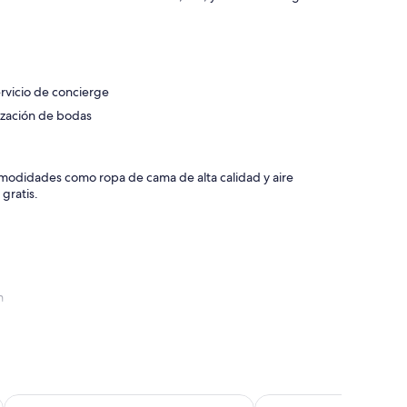
ervicio de concierge
ización de bodas
omodidades como ropa de cama de alta calidad y aire
gratis.
m
Four Points By Sheraton Cuenca
Vaway Hotel