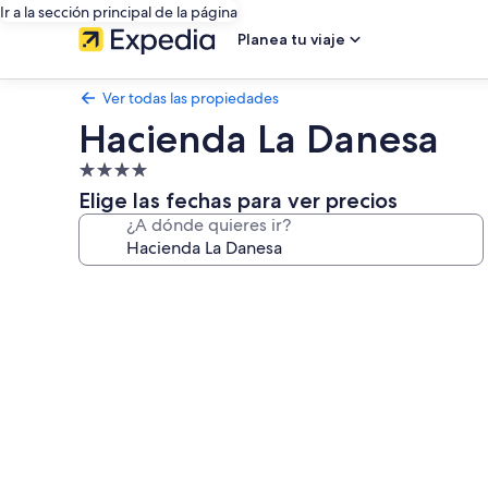
Ir a la sección principal de la página
Planea tu viaje
Ver todas las propiedades
Hacienda La Danesa
Propiedad
de
Elige las fechas para ver precios
4.0
¿A dónde quieres ir?
estrellas
Galería
de
fotos
de
Hacienda
La
Danesa