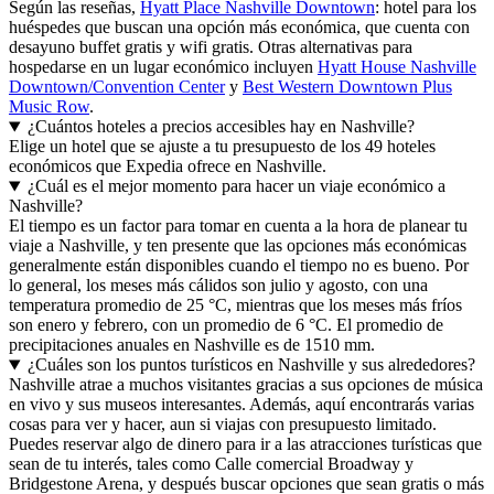
Según las reseñas,
Hyatt Place Nashville Downtown
: hotel para los
huéspedes que buscan una opción más económica, que cuenta con
desayuno buffet gratis y wifi gratis. Otras alternativas para
hospedarse en un lugar económico incluyen
Hyatt House Nashville
Downtown/Convention Center
y
Best Western Downtown Plus
Music Row
.
¿Cuántos hoteles a precios accesibles hay en Nashville?
Elige un hotel que se ajuste a tu presupuesto de los 49 hoteles
económicos que Expedia ofrece en Nashville.
¿Cuál es el mejor momento para hacer un viaje económico a
Nashville?
El tiempo es un factor para tomar en cuenta a la hora de planear tu
viaje a Nashville, y ten presente que las opciones más económicas
generalmente están disponibles cuando el tiempo no es bueno. Por
lo general, los meses más cálidos son julio y agosto, con una
temperatura promedio de 25 °C, mientras que los meses más fríos
son enero y febrero, con un promedio de 6 °C. El promedio de
precipitaciones anuales en Nashville es de 1510 mm.
¿Cuáles son los puntos turísticos en Nashville y sus alrededores?
Nashville atrae a muchos visitantes gracias a sus opciones de música
en vivo y sus museos interesantes. Además, aquí encontrarás varias
cosas para ver y hacer, aun si viajas con presupuesto limitado.
Puedes reservar algo de dinero para ir a las atracciones turísticas que
sean de tu interés, tales como Calle comercial Broadway y
Bridgestone Arena, y después buscar opciones que sean gratis o más