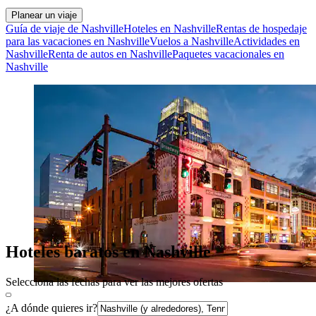
Planear un viaje
Guía de viaje de Nashville
Hoteles en Nashville
Rentas de hospedaje
para las vacaciones en Nashville
Vuelos a Nashville
Actividades en
Nashville
Renta de autos en Nashville
Paquetes vacacionales en
Nashville
Hoteles baratos en Nashville
Selecciona las fechas para ver las mejores ofertas
¿A dónde quieres ir?