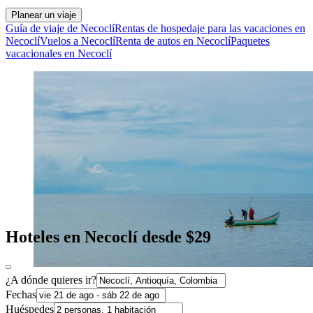
Planear un viaje
Guía de viaje de Necoclí
Rentas de hospedaje para las vacaciones en
Necoclí
Vuelos a Necoclí
Renta de autos en Necoclí
Paquetes
vacacionales en Necoclí
Hoteles en Necoclí desde $29
¿A dónde quieres ir?
Fechas
Huéspedes