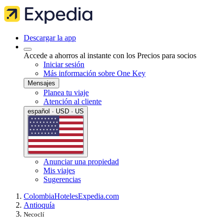
Descargar la app
Accede a ahorros al instante con los Precios para socios
Iniciar sesión
Más información sobre One Key
Mensajes
Planea tu viaje
Atención al cliente
español · USD · US
Anunciar una propiedad
Mis viajes
Sugerencias
Colombia
Hoteles
Expedia.com
Antioquía
Necoclí