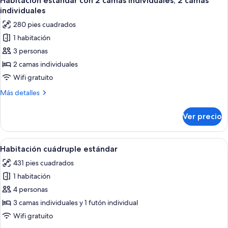
Habitación estándar con 2 camas individuales, 2 camas
todas
For
individuales
Five
las
280 pies cuadrados
fotos
1 habitación
de
3 personas
Habitación
estándar
2 camas individuales
con
Wifi gratuito
2
Más
Más detalles
camas
detalles
individuales,
sobre
Ver precio
Habitación
2
estándar
camas
con
Abrir
Habitación de hotel con tres camas, un 
individuales
4
2
Habitación cuádruple estándar
todas
camas
431 pies cuadrados
individuales,
las
2
1 habitación
fotos
camas
de
4 personas
individuales
Habitación
3 camas individuales y 1 futón individual
cuádruple
Wifi gratuito
estándar