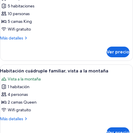
de
5 habitaciones
Suite
Grand,
10 personas
5
5 camas King
habitaciones,
Wifi gratuito
habitaciones
Más
Más detalles
conectadas,
detalles
vista
sobre
Ver precio
Suite
a
Grand,
la
5
Abrir
Una habitación de hotel con dos camas
montaña
4
habitaciones,
Habitación cuádruple familiar, vista a la montaña
todas
habitaciones
Vista a la montaña
conectadas,
las
vista
1 habitación
fotos
a
de
4 personas
la
Habitación
montaña
2 camas Queen
cuádruple
Wifi gratuito
familiar,
Más
Más detalles
vista
detalles
a
sobre
Ver precio