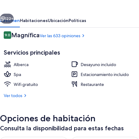
Roots
Forestry
erior
Siguiente
SPA
122+
Resumen
Habitaciones
Ubicación
Políticas
Resort
Opiniones
Magnífica
9.0
Ver las 633 opiniones
9.0 de 10,
Servicios principales
Alberca
Desayuno incluido
Spa
Estacionamiento incluido
Wifi gratuito
Restaurante
Aguas termales
Ver todos
Opciones de habitación
Consulta la disponibilidad para estas fechas