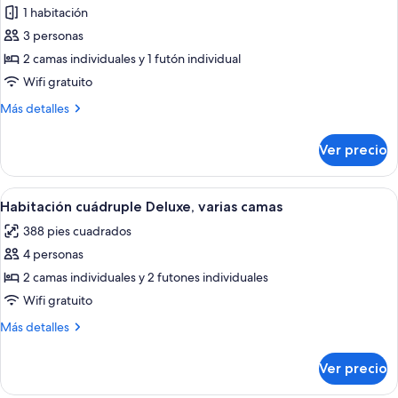
2
1 habitación
fotos
camas
de
3 personas
individuales
Habitación
2 camas individuales y 1 futón individual
triple
Wifi gratuito
Deluxe,
Más
Más detalles
varias
detalles
camas
sobre
Ver precio
Habitación
triple
Deluxe,
Abrir
Habitación de hotel con dos camas, un e
6
varias
Habitación cuádruple Deluxe, varias camas
todas
camas
388 pies cuadrados
las
4 personas
fotos
de
2 camas individuales y 2 futones individuales
Habitación
Wifi gratuito
cuádruple
Más
Más detalles
Deluxe,
detalles
varias
sobre
Ver precio
Habitación
camas
cuádruple