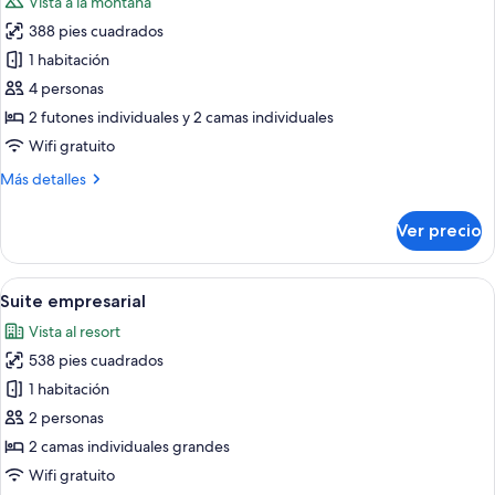
Vista a la montaña
a
fotos
la
388 pies cuadrados
de
montaña
1 habitación
Habitación
cuádruple
4 personas
Confort,
2 futones individuales y 2 camas individuales
varias
Wifi gratuito
camas,
Más
Más detalles
para
detalles
no
sobre
Ver precio
Habitación
fumadores
cuádruple
Confort,
Abrir
Un hotel moderno con sofá, mesa de ce
3
varias
Suite empresarial
todas
camas,
Vista al resort
para
las
no
538 pies cuadrados
fotos
fumadores
de
1 habitación
Suite
2 personas
empresarial
2 camas individuales grandes
Wifi gratuito