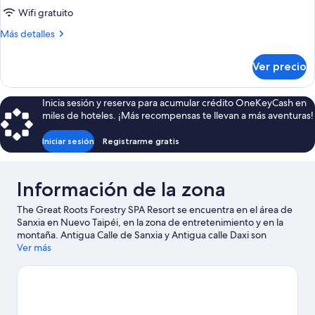
Prestigio,
Wifi gratuito
vista
Más
Más detalles
a
detalles
la
sobre
Ver precio
Casa
montaña
Prestigio,
vista
Inicia sesión y reserva para acumular crédito OneKeyCash en
a
miles de hoteles. ¡Más recompensas te llevan a más aventuras!
la
montaña
Iniciar sesión
Registrarme gratis
Información de la zona
The Great Roots Forestry SPA Resort se encuentra en el área de
Sanxia en Nuevo Taipéi, en la zona de entretenimiento y en la
montaña. Antigua Calle de Sanxia y Antigua calle Daxi son
lugares emblemáticos, y la belleza natural del área puede
Ver más
apreciarse en Área Recreativa del Bosque Nacional de
Manyueyuan y Dongyanshan National Forest Recreation Area.
También puedes darte una vuelta por Yingge Ceramics
Museum y Fábrica de Té Daxi.
Visita nuestra guía de Nuevo
Taipéi