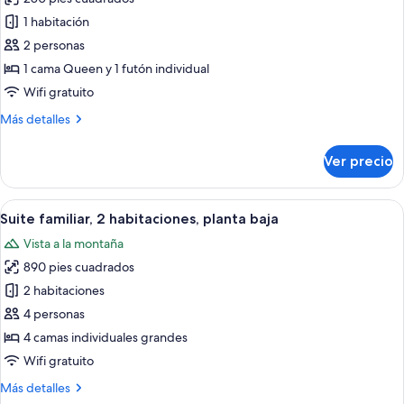
individuales,
las
friendly)
2
1 habitación
fotos
camas
de
2 personas
individuales
Habitación
(Pet-
1 cama Queen y 1 futón individual
friendly)
familiar,
Wifi gratuito
varias
Más
Más detalles
camas
detalles
(Kid-
sobre
Ver precio
Habitación
friendly)
familiar,
varias
Abrir
Una habitación de hotel con una cama 
5
camas
Suite familiar, 2 habitaciones, planta baja
todas
(Kid-
Vista a la montaña
friendly)
las
890 pies cuadrados
fotos
de
2 habitaciones
Suite
4 personas
familiar,
4 camas individuales grandes
2
Wifi gratuito
habitaciones,
Más
Más detalles
planta
detalles