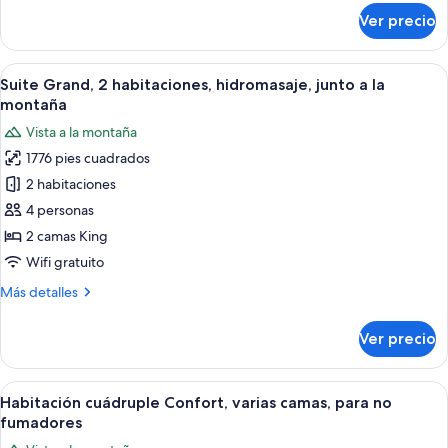
sobre
Room
Ver precio
Prince
Twin
Room
Abrir
Amplia habitación de hotel con una ca
5
Suite Grand, 2 habitaciones, hidromasaje, junto a la
todas
montaña
las
Vista a la montaña
fotos
1776 pies cuadrados
de
2 habitaciones
Suite
Grand,
4 personas
2
2 camas King
habitaciones,
Wifi gratuito
hidromasaje,
Más
Más detalles
junto
detalles
a
sobre
Ver precio
Suite
la
Grand,
montaña
2
Abrir
Habitación de hotel con una cama grand
3
habitaciones,
Habitación cuádruple Confort, varias camas, para no
todas
hidromasaje,
fumadores
junto
las