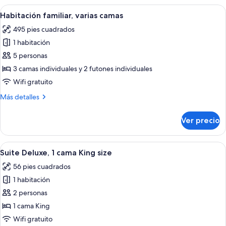
Deluxe,
Abrir
Habitación de hotel con tres camas, un
4
varias
Habitación familiar, varias camas
todas
camas
495 pies cuadrados
las
1 habitación
fotos
de
5 personas
Habitación
3 camas individuales y 2 futones individuales
familiar,
Wifi gratuito
varias
Más
Más detalles
camas
detalles
sobre
Ver precio
Habitación
familiar,
varias
Abrir
Una habitación de hotel moderna con 
5
camas
Suite Deluxe, 1 cama King size
todas
56 pies cuadrados
las
1 habitación
fotos
de
2 personas
Suite
1 cama King
Deluxe,
Wifi gratuito