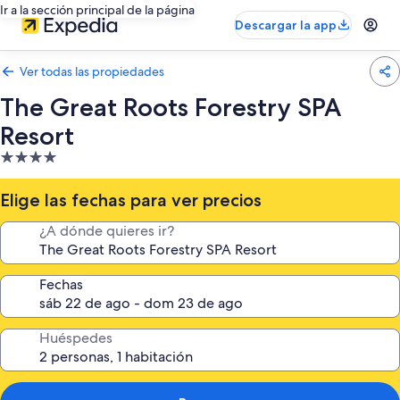
Ir a la sección principal de la página
Descargar la app
Ver todas las propiedades
The Great Roots Forestry SPA
Resort
Propiedad
de
4.0
Elige las fechas para ver precios
estrellas
¿A dónde quieres ir?
Fechas
Huéspedes