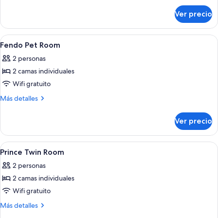
baja
sobre
Ver precio
Suite
familiar,
2
Abrir
Una habitación de hotel con una cama, 
6
habitaciones,
Fendo Pet Room
todas
planta
2 personas
baja
las
2 camas individuales
fotos
de
Wifi gratuito
Fendo
Más
Más detalles
Pet
detalles
sobre
Room
Ver precio
Fendo
Pet
Room
Abrir
Edredón, caja de seguridad en la habit
5
Prince Twin Room
todas
2 personas
las
2 camas individuales
fotos
de
Wifi gratuito
Prince
Más
Más detalles
Twin
detalles