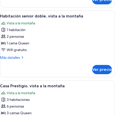
Habitación
la
cuádruple
montaña
familiar,
Abrir
Una habitación de hotel moderna con u
5
vista
Habitación senior doble, vista a la montaña
todas
a
Vista a la montaña
la
las
montaña
1 habitación
fotos
de
2 personas
Habitación
1 cama Queen
senior
Wifi gratuito
doble,
Más
Más detalles
vista
detalles
a
sobre
Ver precio
Habitación
la
senior
montaña
doble,
Abrir
Una habitación de hotel moderna con u
5
vista
Casa Prestigio, vista a la montaña
todas
a
Vista a la montaña
la
las
montaña
3 habitaciones
fotos
de
6 personas
Casa
3 camas Queen