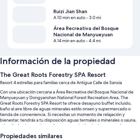
Ruizi Jian Shan
A 10 min en auto
- 3.0 mi
Área Recreativa del Bosque
Nacional de Manyueyuan
A 14 min en auto
- 4.4 mi
Información de la propiedad
The Great Roots Forestry SPA Resort
Resort 4 estrellas para familias cerca de Antigua Calle de Sanxia
Con una ubicación cercana a Área Recreativa del Bosque Nacional de
Manyueyuan y Dongyanshan National Forest Recreation Area, The
Great Roots Forestry SPA Resort te ofrece desayuno buffet incluido,
baño al aire libre de aguas minerales estilo onsen y supermercado o
tienda de conveniencia. Si necesitas un momento de relajación y
bienestar, tendrás a tu disposición aguas termales o minerales o sauna,
además de otras opciones de spa, como tratamientos corporales,
aromaterapia o masajes. Los dos restaurantes de la propiedad cuentan
Propiedades similares
con desayuno, comida, cena, menú infantil y cocina fusión. Mantente en