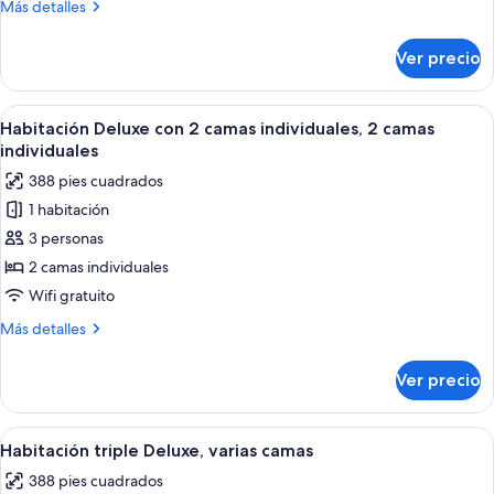
Más
Más detalles
detalles
sobre
Ver precio
Habitación
cuádruple
estándar
Abrir
Habitación de hotel con televisión, es
4
Habitación Deluxe con 2 camas individuales, 2 camas
todas
individuales
las
388 pies cuadrados
fotos
1 habitación
de
3 personas
Habitación
Deluxe
2 camas individuales
con
Wifi gratuito
2
Más
Más detalles
camas
detalles
individuales,
sobre
Ver precio
Habitación
2
Deluxe
camas
con
Abrir
Habitación de hotel con dos camas, un 
individuales
5
2
Habitación triple Deluxe, varias camas
todas
camas
388 pies cuadrados
individuales,
las