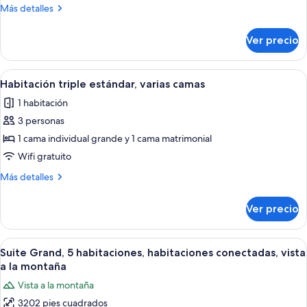
Más
Más detalles
detalles
sobre
Ver precio
Suite
empresarial
Abrir
Una habitación de hotel con dos camas,
5
Habitación triple estándar, varias camas
todas
1 habitación
las
3 personas
fotos
de
1 cama individual grande y 1 cama matrimonial
Habitación
Wifi gratuito
triple
Más
Más detalles
estándar,
detalles
varias
sobre
Ver precio
Habitación
camas
triple
estándar,
Abrir
Una habitación de hotel moderna con s
4
varias
Suite Grand, 5 habitaciones, habitaciones conectadas, vista
todas
camas
a la montaña
las
Vista a la montaña
fotos
3202 pies cuadrados