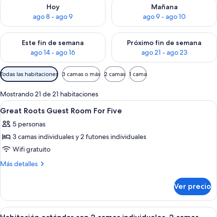
Consulta la disponibilidad para hoy ago 8 - ago 9
Consulta la disponibilidad pa
Hoy
Mañana
ago 8 - ago 9
ago 9 - ago 10
Consulta la disponibilidad para este fin de semana ago 14 - ag
Consulta la disponibilidad pa
Este fin de semana
Próximo fin de semana
ago 14 - ago 16
ago 21 - ago 23
Filtros
Todas las habitaciones
3 camas o más
2 camas
1 cama
disponibles
para
Mostrando 21 de 21 habitaciones
las
Abrir
Edredón, caja de seguridad en la habit
3
Great Roots Guest Room For Five
habitaciones
todas
5 personas
las
3 camas individuales y 2 futones individuales
fotos
de
Wifi gratuito
Great
Más
Más detalles
Roots
detalles
sobre
Guest
Ver precio
Great
Room
Roots
For
Guest
Abrir
Habitación de hotel con dos camas, un 
5
Five
Room