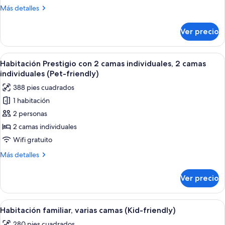
1
Más
Más detalles
cama
detalles
King
sobre
Ver precio
Suite
size
Deluxe,
1
Abrir
Habitación de hotel con dos camas, un 
5
cama
Habitación Prestigio con 2 camas individuales, 2 camas
todas
King
individuales (Pet-friendly)
size
las
388 pies cuadrados
fotos
1 habitación
de
2 personas
Habitación
Prestigio
2 camas individuales
con
Wifi gratuito
2
Más
Más detalles
camas
detalles
individuales,
sobre
Ver precio
Habitación
2
Prestigio
camas
con
Abrir
Una habitación de hotel con una cama 
individuales
11
2
Habitación familiar, varias camas (Kid-friendly)
todas
camas
(Pet-
280 pies cuadrados