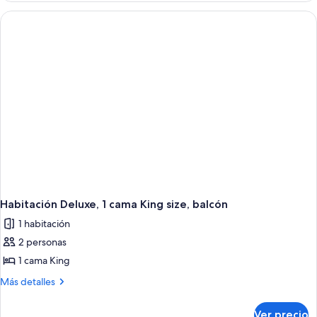
2
camas
matrimoniales
Habitación Deluxe, 1 cama King size, balcón
1 habitación
2 personas
1 cama King
Más
Más detalles
detalles
sobre
Ver precio