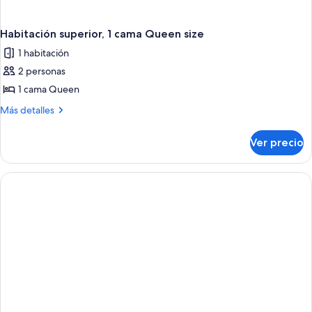
Habitación superior, 1 cama Queen size
1 habitación
2 personas
1 cama Queen
Más
Más detalles
detalles
sobre
Ver precio
Habitación
superior,
1
cama
Queen
size