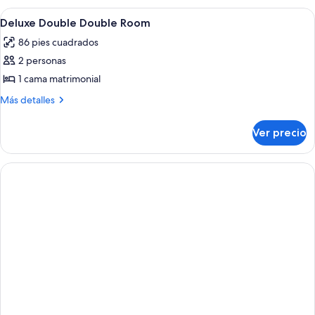
Abrir
Ropa de cama de alta calidad y camas 
1
Deluxe Double Double Room
todas
86 pies cuadrados
las
2 personas
fotos
de
1 cama matrimonial
Deluxe
Más
Más detalles
Double
detalles
sobre
Double
Ver precio
Deluxe
Room
Double
Double
Room