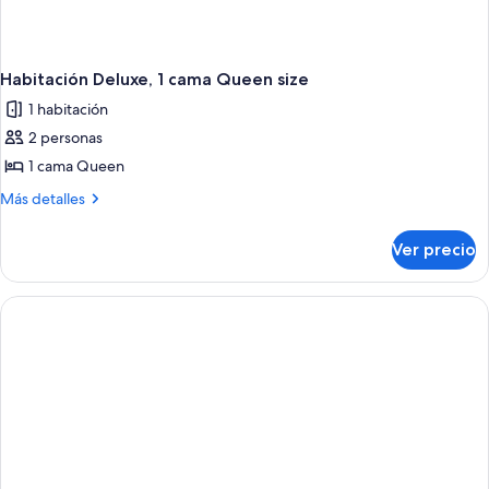
Habitación Deluxe, 1 cama Queen size
1 habitación
2 personas
1 cama Queen
Más
Más detalles
detalles
sobre
Ver precio
Habitación
Deluxe,
1
cama
Queen
size