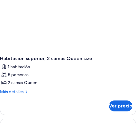
Habitación superior, 2 camas Queen size
1 habitación
5 personas
2 camas Queen
Más
Más detalles
detalles
sobre
Ver precio
Habitación
superior,
2
camas
Queen
size