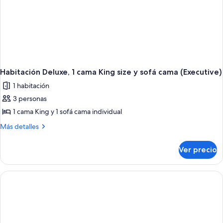
Habitación Deluxe, 1 cama King size y sofá cama (Executive)
1 habitación
3 personas
1 cama King y 1 sofá cama individual
Más
Más detalles
detalles
sobre
Ver precio
Habitación
Deluxe,
1
cama
King
size
y
sofá