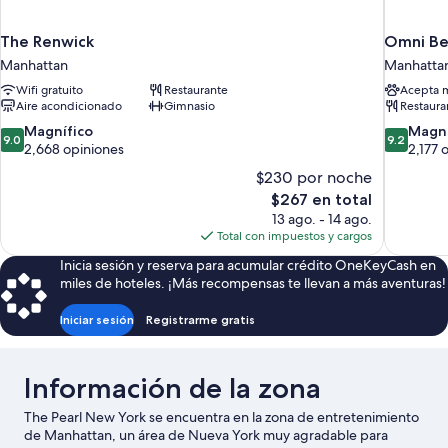
The Renwick
Omni Ber
Manhattan
Manhatta
Wifi gratuito
Restaurante
Acepta 
Aire acondicionado
Gimnasio
Restaura
9.0
9.2
Magnífico
Magní
9.0
9.2
de
de
2,668 opiniones
2,177 
10,
10,
$230 por noche
Magnífico,
Magnífico
El
$267 en total
2,668
2,177
precio
13 ago. - 14 ago.
opiniones
opiniones
actual
Total con impuestos y cargos
es
Inicia sesión y reserva para acumular crédito OneKeyCash en
de
miles de hoteles. ¡Más recompensas te llevan a más aventuras!
$267
Iniciar sesión
Registrarme gratis
Información de la zona
The Pearl New York se encuentra en la zona de entretenimiento
de Manhattan, un área de Nueva York muy agradable para