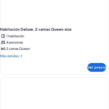
Habitación Deluxe, 2 camas Queen size
1 habitación
4 personas
2 camas Queen
Más
Más detalles
detalles
sobre
Ver precio
Habitación
Deluxe,
2
camas
Queen
size