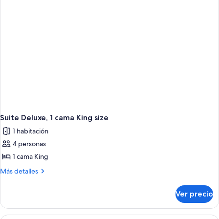
Queen
size
Suite Deluxe, 1 cama King size
1 habitación
4 personas
1 cama King
Más
Más detalles
detalles
sobre
Ver precio
Suite
Deluxe,
1