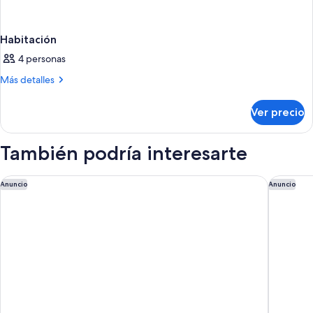
Habitación
4 personas
Más
Más detalles
detalles
sobre
Ver precio
Habitación
También podría interesarte
The Renwick
Omni Ber
Anuncio
Anuncio