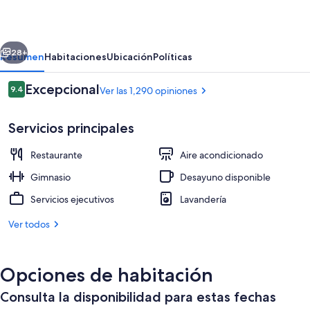
New
York
erior
Siguiente
28+
Resumen
Habitaciones
Ubicación
Políticas
Opiniones
Excepcional
9.4
Ver las 1,290 opiniones
9.4 de 10,
Servicios principales
Restaurante
Aire acondicionado
Gimnasio
Desayuno disponible
Servicios ejecutivos
Lavandería
Exterior
Ver todos
Opciones de habitación
Consulta la disponibilidad para estas fechas