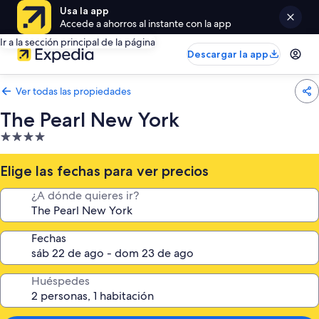
Usa la app
Accede a ahorros al instante con la app
Ir a la sección principal de la página
Descargar la app
Ver todas las propiedades
The Pearl New York
Propiedad
de
4.0
Elige las fechas para ver precios
estrellas
¿A dónde quieres ir?
Fechas
Huéspedes