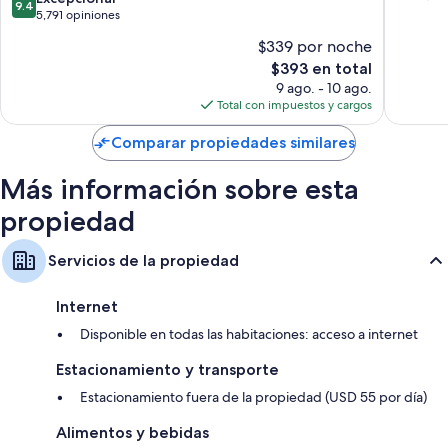
9.4
of
Manhatt
10,
de
5,791 opiniones
Focos LED, cafeteras y servicio de limpieza diario
ALL
Magnífi
10,
$339 por noche
Accor
6,166
Excepcional,
Manhattan
El
opinion
$393 en total
5,791
precio
opiniones
9 ago. - 10 ago.
actual
Total con impuestos y cargos
es
de
Comparar propiedades similares
$393
Más información sobre esta
propiedad
Servicios de la propiedad
Internet
Disponible en todas las habitaciones: acceso a internet
Estacionamiento y transporte
Estacionamiento fuera de la propiedad (USD 55 por día)
Alimentos y bebidas