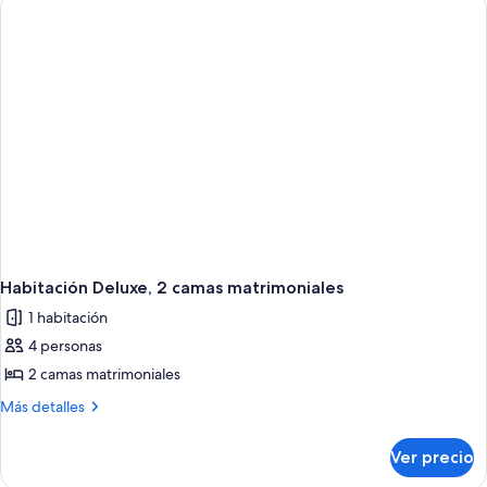
cama
King
size
Habitación Deluxe, 2 camas matrimoniales
1 habitación
4 personas
2 camas matrimoniales
Más
Más detalles
detalles
sobre
Ver precio
Habitación
Deluxe,