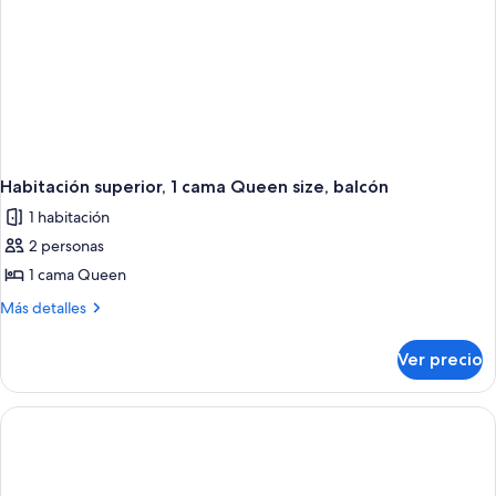
cama
(Executive)
Habitación superior, 1 cama Queen size, balcón
1 habitación
2 personas
1 cama Queen
Más
Más detalles
detalles
sobre
Ver precio
Habitación
superior,
1
cama
Queen
size,
balcón