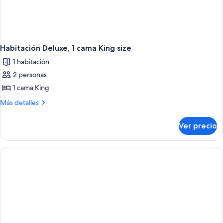
Habitación Deluxe, 1 cama King size
1 habitación
2 personas
1 cama King
Más
Más detalles
detalles
sobre
Ver precio
Habitación
Deluxe,
1
cama
King
size