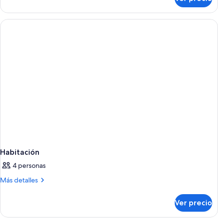
Habitación
Deluxe,
1
cama
King
size,
balcón
Habitación
4 personas
Más
Más detalles
detalles
sobre
Ver precio
Habitación