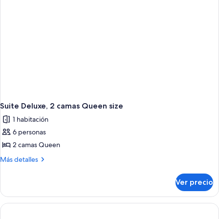
Suite Deluxe, 2 camas Queen size
1 habitación
6 personas
2 camas Queen
Más
Más detalles
detalles
sobre
Ver precio
Suite
Deluxe,
2
camas