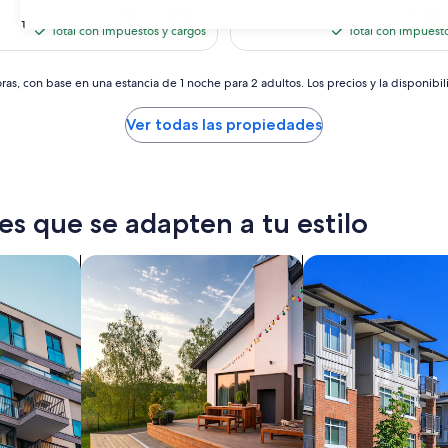
(4
precio
precio
11 ago. - 12 ago.
10 ago.
31
opiniones)
actual
actual
Total con impuestos y cargos
Total con impuesto
es
es
de
de
$453
$368
as, con base en una estancia de 1 noche para 2 adultos. Los precios y la disponibil
Ver todas las propiedades
es que se adapten a tu estilo
tos
Buscar casas de vacaciones
Buscar condominio