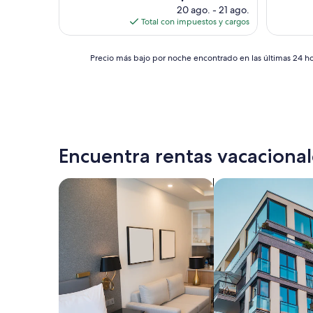
precio
20 ago. - 21 ago.
actual
Total con impuestos y cargos
es
de
Precio
$367
Precio más bajo por noche encontrado en las últimas 24 hor
más
bajo
por
noche
encontrado
en
las
Encuentra rentas vacacional
últimas
24
horas,
Buscar apart-hoteles
Buscar departamen
con
base
en
una
estancia
de
1
noche
para
2