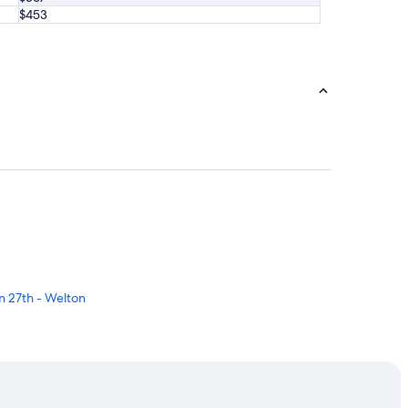
$453
n 27th - Welton
 artístico norte del río