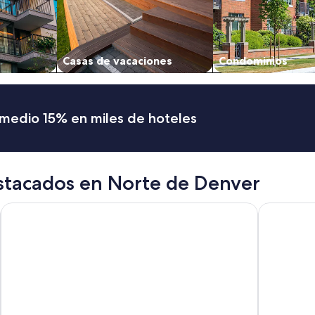
Casas de vacaciones
Condominios
romedio 15% en miles de hoteles
stacados en Norte de Denver
Hyatt Place Denver Tech Center
Hyatt Pla