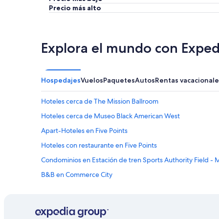
Precio más alto
Explora el mundo con Exped
Hospedajes
Vuelos
Paquetes
Autos
Rentas vacacionale
Hoteles cerca de The Mission Ballroom
Hoteles cerca de Museo Black American West
Apart-Hoteles en Five Points
Hoteles con restaurante en Five Points
Condominios en Estación de tren Sports Authority Field - 
B&B en Commerce City
Hoteles románticos en Distrito artístico norte del río
Hoteles en Distrito artístico norte del río
B&B en Denver