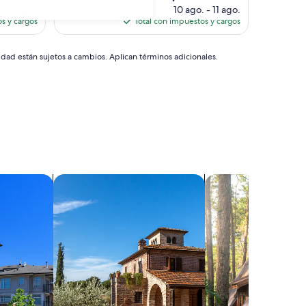
precio
 - 11 ago.
10 ago. - 11 ago.
actual
s y cargos
Total con impuestos y cargos
es
de
$392
idad están sujetos a cambios. Aplican términos adicionales.
s
Buscar villas
Buscar cabañas