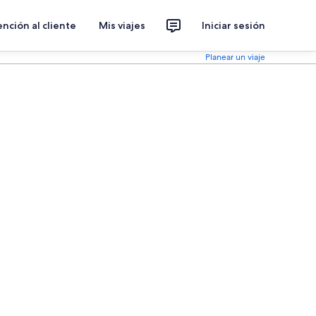
nción al cliente
Mis viajes
Iniciar sesión
Planear un viaje