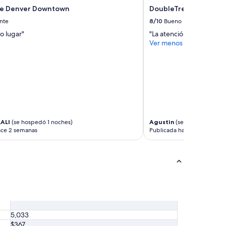
ce Denver Downtown
DoubleTree by Hilton
nte
8/10
Bueno
o lugar"
"La atención del persona
Ver menos
ALI
(se hospedó 1 noches)
Agustin
(se hospedó 3 noc
ace 2 semanas
Publicada hace 3 meses
5,033
$367