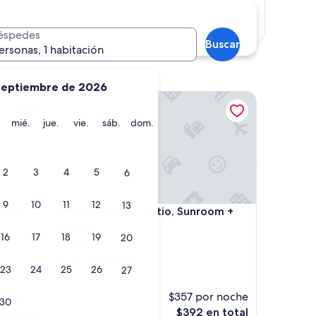
Mostrar mapa
éspedes
Buscar
ersonas, 1 habitación
septiembre de 2026
ly Home in Wheat Ridge
Bbq, Hot Tub, Patio, Sunroom + Games!
martes
miércoles
jueves
viernes
sábado
domingo
mié.
jue.
vie.
sáb.
dom.
2
3
4
5
6
9
10
11
12
13
ly Home in Wheat Ridge
Bbq, Hot Tub, Patio, Sunroom + Games!
amily
4. Bbq, Hot Tub, Patio, Sunroom +
Games!
16
17
18
19
20
Propiedad
de
Lamar Heights Area
23
24
25
26
27
3.0
estrellas
r noche
$357 por noche
30
El
en total
$392 en total