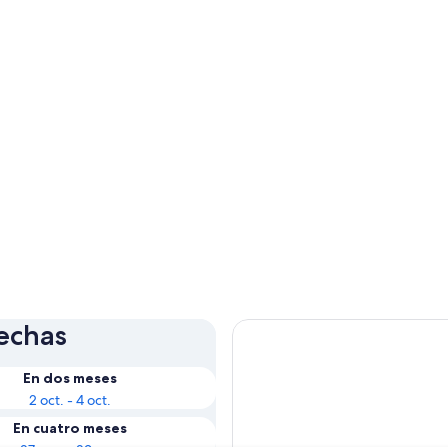
fechas
En dos meses
2 oct. - 4 oct.
En cuatro meses