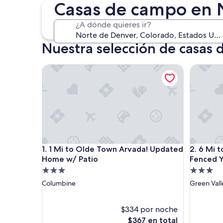
30 oct. - 1 nov.
Casas de campo en 
¿A dónde quieres ir?
Nuestra selección de casas
1 Mi to Olde Town Arvada! Updated Home w/ Pat
6 Mi to D
1 Mi to Olde Town Arvada! Updated Home w/ Pat
6 Mi to D
1. 1 Mi to Olde Town Arvada! Updated
2. 6 Mi 
Home w/ Patio
Fenced Y
Propiedad
Propieda
de
de
Columbine
Green Vall
3.0
3.0
estrellas
estrellas
$334 por noche
El
$367 en total