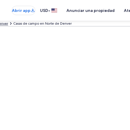
•
Abrir app
USD
Anunciar una propiedad
Ate
enver
Casas de campo en Norte de Denver