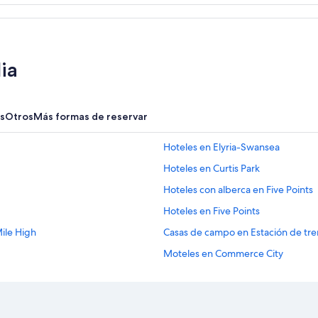
ia
s
Otros
Más formas de reservar
Hoteles en Elyria-Swansea
Hoteles en Curtis Park
Hoteles con alberca en Five Points
Hoteles en Five Points
Mile High
Casas de campo en Estación de tre
Moteles en Commerce City
Hoteles cerca de viñedos en Distrito
Apart-Hoteles en Denver
Cabañas en Denver