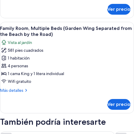
detalles
Wing
sobre
Ver precio
Deluxe
Separated
Room,
from
2
Abrir
Una sala de estar acogedora con un sof
the
8
Single
Family Room, Multiple Beds (Garden Wing Separated from
todas
Beach
Beds
the Beach by the Road)
(Garden
las
by
Vista al jardín
Wing
fotos
the
Separated
581 pies cuadrados
de
Road)
from
1 habitación
Family
the
Beach
Room,
4 personas
by
Multiple
1 cama King y 1 litera individual
the
Beds
Road)
Wifi gratuito
(Garden
Más
Más detalles
Wing
detalles
Separated
sobre
Ver precio
Family
from
Room,
the
Multiple
También podría interesarte
Beach
Beds
by
(Garden
Wing