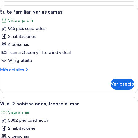
a
2
Abrir
Habitación de hotel moderna con una c
la
6
camas
Suite familiar, varias camas
todas
alberca
individuales,
Vista al jardín
acceso
las
a
946 pies cuadrados
fotos
la
de
2 habitaciones
alberca
Suite
4 personas
familiar,
1 cama Queen y 1 litera individual
varias
Wifi gratuito
camas
Más
Más detalles
detalles
sobre
Ver precio
Suite
familiar,
varias
Abrir
Una piscina con vista al mar, rodeada
6
camas
Villa, 2 habitaciones, frente al mar
todas
Vista al mar
las
5382 pies cuadrados
fotos
de
2 habitaciones
Villa,
6 personas