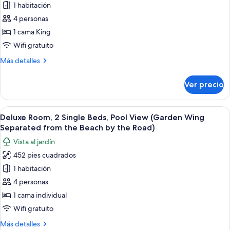
1 habitación
Deluxe
Room,
4 personas
1
1 cama King
King
Wifi gratuito
Bed,
Más
Más detalles
Pool
detalles
View
sobre
Ver precio
Deluxe
(Garden
Room,
Wing
1
Abrir
Una habitación de hotel moderna con do
Separated
6
King
Deluxe Room, 2 Single Beds, Pool View (Garden Wing
todas
from
Bed,
Separated from the Beach by the Road)
Pool
las
the
Vista al jardín
View
fotos
Beach
(Garden
452 pies cuadrados
de
by
Wing
1 habitación
Deluxe
Separated
the
from
Room,
4 personas
Road)
the
2
1 cama individual
Beach
Single
by
Wifi gratuito
Beds,
the
Más
Más detalles
Road)
Pool