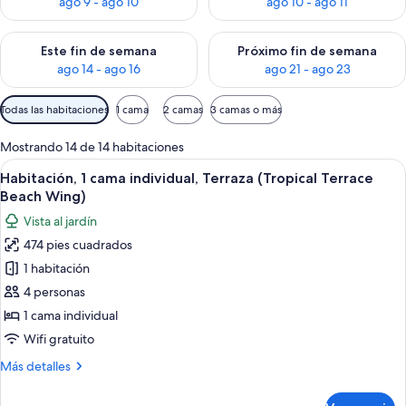
ago 9 - ago 10
ago 10 - ago 11
Consulta la disponibilidad para este fin de semana ago 14 - ag
Consulta la disponibilidad pa
Este fin de semana
Próximo fin de semana
ago 14 - ago 16
ago 21 - ago 23
Filtros
Todas las habitaciones
1 cama
2 camas
3 camas o más
disponibles
para
Mostrando 14 de 14 habitaciones
las
Abrir
Habitación de hotel con dos camas, un
5
Habitación, 1 cama individual, Terraza (Tropical Terrace
habitaciones
todas
Beach Wing)
las
Vista al jardín
fotos
474 pies cuadrados
de
1 habitación
Habitación,
1
4 personas
cama
1 cama individual
individual,
Wifi gratuito
Terraza
Más
Más detalles
(Tropical
detalles
Terrace
sobre