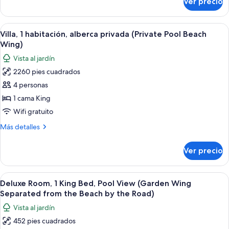
Ver precio
Habitación,
Beach
1
Wing)
cama
Abrir
Villa, 1 habitación, alberca privada (P
5
individual,
Villa, 1 habitación, alberca privada (Private Pool Beach
todas
Terraza
Wing)
(Tropical
las
Vista al jardín
Terrace
fotos
Beach
2260 pies cuadrados
de
Wing)
4 personas
Villa,
1
1 cama King
habitación,
Wifi gratuito
alberca
Más
Más detalles
privada
detalles
(Private
sobre
Ver precio
Villa,
Pool
1
Beach
habitación,
Abrir
Un dormitorio moderno con una cama g
Wing)
6
alberca
Deluxe Room, 1 King Bed, Pool View (Garden Wing
todas
privada
Separated from the Beach by the Road)
(Private
las
Vista al jardín
Pool
fotos
Beach
452 pies cuadrados
de
Wing)