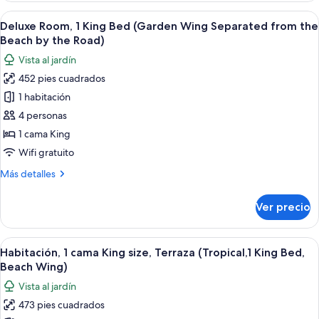
Beach
Abrir
Un dormitorio moderno con una cama g
5
Wing,
Deluxe Room, 1 King Bed (Garden Wing Separated from the
todas
vista
Beach by the Road)
al
las
Vista al jardín
jardín
fotos
452 pies cuadrados
de
1 habitación
Deluxe
Room,
4 personas
1
1 cama King
King
Wifi gratuito
Bed
Más
Más detalles
(Garden
detalles
Wing
sobre
Ver precio
Deluxe
Separated
Room,
from
1
Abrir
Una habitación de hotel con una cama 
the
7
King
Habitación, 1 cama King size, Terraza (Tropical,1 King Bed,
todas
Beach
Bed
Beach Wing)
(Garden
las
by
Vista al jardín
Wing
fotos
the
Separated
473 pies cuadrados
de
Road)
from