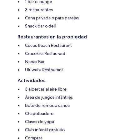
1 bar o lounge
3 restaurantes
Cena privada o para parejas
Snack bar o deli
Restaurantes en la propiedad
Cocos Beach Restaurant
Crocokiss Restaurant
Nanas Bar
Uluwatu Restaurant
Actividades
3 albercas al aire libre
Área de juegos infantiles
Bote de remos o canoa
Chapoteadero
Clases de yoga
Club infantil gratuito
Compras