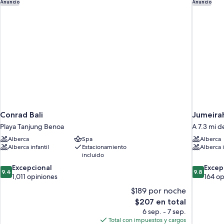
Conrad Bali
Jumeirah
the
Anuncio
Anuncio
Separated
Road)
from
the
Beach
by
the
Road)
Conrad Bali
Jumeirah
Playa Tanjung Benoa
A 7.3 mi d
Alberca
Spa
Alberca
Alberca infantil
Estacionamiento
Alberca i
incluido
9.4
9.8
Excepcional
Excep
9.4
9.8
de
de
1,011 opiniones
164 op
10,
10,
$189 por noche
Excepcional,
Excepcion
El
$207 en total
1,011
164
precio
6 sep. - 7 sep.
opiniones
opiniones
actual
Total con impuestos y cargos