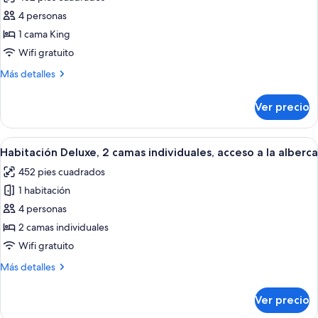
fotos
4 personas
de
1 cama King
Deluxe
Room,
Wifi gratuito
1
Más
Más detalles
King
detalles
sobre
Bed,
Ver precio
Deluxe
Pool
Room,
Access
1
Abrir
Una habitación de hotel moderna con do
4
(Garden
King
Habitación Deluxe, 2 camas individuales, acceso a la alberca
todas
Bed,
Wing
452 pies cuadrados
Pool
las
Separated
Access
1 habitación
fotos
from
(Garden
de
4 personas
Wing
the
Habitación
Separated
2 camas individuales
beach
from
Deluxe,
Wifi gratuito
by
the
2
a
beach
Más
Más detalles
camas
by
detalles
road)
individuales,
a
sobre
Ver precio
road)
Habitación
acceso
Deluxe,