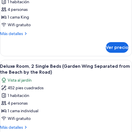
1 habitación
Habitación,
the
Beach
1
4 personas
by
cama
1 cama King
the
King
Road)
Wifi gratuito
size,
Más
Más detalles
Terraza
detalles
(Tropical,1
sobre
Ver precio
Habitación,
King
1
Bed,
cama
Abrir
Una habitación de hotel moderna con do
Beach
6
King
Deluxe Room, 2 Single Beds (Garden Wing Separated from
todas
Wing)
size,
the Beach by the Road)
Terraza
las
Vista al jardín
(Tropical,1
fotos
King
452 pies cuadrados
de
Bed,
1 habitación
Deluxe
Beach
Wing)
Room,
4 personas
2
1 cama individual
Single
Wifi gratuito
Beds
Más
Más detalles
(Garden