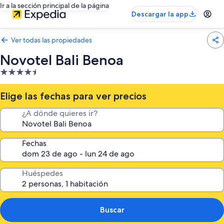
Ir a la sección principal de la página
Descargar la app
Ver todas las propiedades
Novotel Bali Benoa
Propiedad
de
4.5
Elige las fechas para ver precios
estrellas
¿A dónde quieres ir?
Fechas
Huéspedes
Buscar