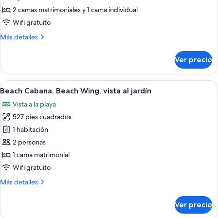
2
2 camas matrimoniales y 1 cama individual
habitaciones,
Wifi gratuito
frente
Más
Más detalles
al
detalles
mar
sobre
Ver precio
Villa,
2
habitaciones,
Abrir
Un resort tropical con edificios de te
6
frente
Beach Cabana, Beach Wing, vista al jardín
todas
al
Vista a la playa
mar
las
527 pies cuadrados
fotos
de
1 habitación
Beach
2 personas
Cabana,
1 cama matrimonial
Beach
Wifi gratuito
Wing,
Más
Más detalles
vista
detalles
al
sobre
Ver precio
jardín
Beach
Cabana,