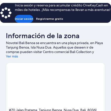
es
Inicia sesión y reserva para acumular crédito OneKeyCash en
de
miles de hoteles. ¡Más recompensas te llevan a más aventuras!
$207
Iniciar sesión
Registrarme gratis
Información de la zona
Novotel Bali Benoa se encuentra en una playa privada, en Playa
Tanjung Benoa, Isla Nusa Dua. Aquellos que deseen ir de
compras pueden visitar Centro comercial Bali Collection y
Centro comercial Beachwalk, mientras que quienes quieran
Ver más
apreciar la belleza natural de la zona pueden ir a Playa de Nusa
Dua y Playa de Kuta. ¿Viajas con niños? No te pierdas Parque
acuático Waterbom Bali y Centro de Yoga y Meditación Alchemy
Uluwatu. En los alrededores encontrarás muchas oportunidades
para hacer kayaks, buceo y snorkel, y así saciar tu sed de
aventuras en el agua.
Visita nuestra guía de Isla Nusa Dua
#70 Jalan Pratama, Tanjung Benoa, Nusa Dua, Bali, 80361