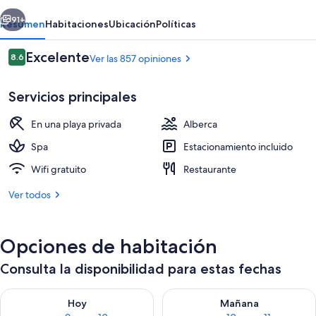
erior
Siguiente
91+
Resumen
Habitaciones
Ubicación
Políticas
Opiniones
Excelente
8.6
Ver las 857 opiniones
8.6 de 10,
Servicios principales
En una playa privada
Alberca
Spa
Estacionamiento incluido
Wifi gratuito
Restaurante
Beach Cabana, Beach Wing, vista al océ
Ver todos
Opciones de habitación
Consulta la disponibilidad para estas fechas
Consulta la disponibilidad para hoy ago 9 - ago 10
Consulta la disponibilidad par
Hoy
Mañana