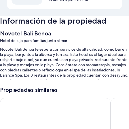
Información de la propiedad
Novotel Bali Benoa
Hotel de lujo para familias junto al mar
Novotel Bali Benoa te espera con servicios de alta calidad, como bar en
la playa, bar junto a la alberca y terraza. Este hotel es el lugar ideal para
relajarte bajo el sol, ya que cuenta con playa privada, restaurante frente
a la playa y masajes en la playa. Consiéntete con aromaterapia, masajes
con piedras calientes o reflexología en el spa de las instalaciones, In
Balance Spa. Los 3 restaurantes de la propiedad cuentan con desayuno,
comida, cena, menú infantil y cocina internacional. En el gimnasio,
encontrarás clases de aerobics y yoga. Además, podrás disfrutar de
Propiedades similares
diversas actividades, como bote de remos o canoa. Hay wifi gratis en las
habitaciones disponible, además de tiendas en la propiedad y jardín.
Hotel Nikko Bali Benoa Beach
Courtyar
También podrás disfrutar de otros servicios, como:
3 albercas al aire libre y chapoteadero con camas balinesas
gratuitas, camastros y sombrillas
Estacionamiento gratis