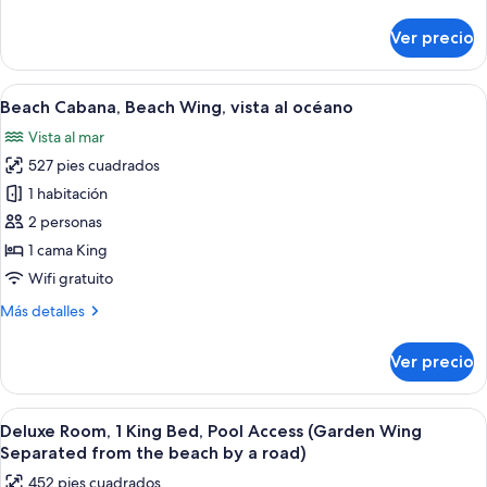
detalles
View
sobre
Ver precio
Deluxe
(Garden
Room,
Wing
2
Abrir
Una habitación con cama, sofá, escrito
Separated
7
Single
Beach Cabana, Beach Wing, vista al océano
todas
from
Beds,
Vista al mar
Pool
las
the
View
527 pies cuadrados
fotos
Beach
(Garden
de
1 habitación
by
Wing
Beach
Separated
the
2 personas
from
Cabana,
Road)
1 cama King
the
Beach
Wifi gratuito
Beach
Wing,
by
Más
Más detalles
vista
the
detalles
Road)
al
sobre
Ver precio
océano
Beach
Cabana,
Beach
Abrir
Una habitación de hotel moderna con u
5
Wing,
Deluxe Room, 1 King Bed, Pool Access (Garden Wing
todas
vista
Separated from the beach by a road)
al
las
452 pies cuadrados
océano