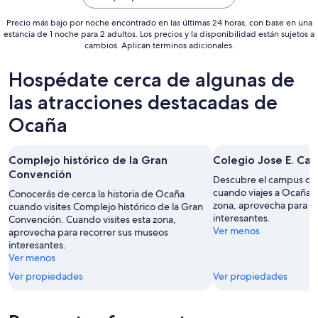
7
Precio más bajo por noche encontrado en las últimas 24 horas, con base en una
ago
estancia de 1 noche para 2 adultos. Los precios y la disponibilidad están sujetos a
al
cambios. Aplican términos adicionales.
8
ago
Hospédate cerca de algunas de
las atracciones destacadas de
Ocaña
Complejo histórico de la Gran
Colegio Jose E. Car
Convención
Descubre el campus de 
cuando viajes a Ocaña. 
Conocerás de cerca la historia de Ocaña
zona, aprovecha para r
cuando visites Complejo histórico de la Gran
interesantes.
Convención. Cuando visites esta zona,
Ver menos
aprovecha para recorrer sus museos
interesantes.
Ver menos
Ver propiedades
Ver propiedades