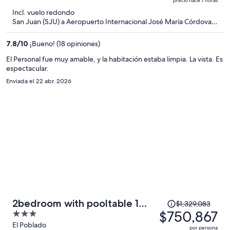
precio hace 7 horas
$1,079
5
Incl. vuelo redondo
y
San Juan (SJU) a Aeropuerto Internacional José María Córdova
ahora
(MDE)
es
7.8
/
10
¡Bueno! (18 opiniones)
de
$528
El Personal fue muy amable, y la habitación estaba limpia. La vista. Es
espectacular.
por
persona
Enviada el 22 abr. 2026
El
2bedroom with pooltable 1
$1,329,083
precio
$750,867
3
block -Lleras
era
out
El Poblado
por persona