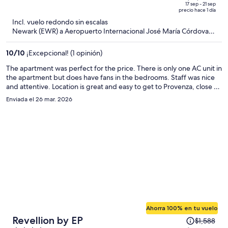
de
of
17 sep - 21 sep
precio hace 1 día
$1,329,083
5
Incl. vuelo redondo sin escalas
y
Newark (EWR) a Aeropuerto Internacional José María Córdova
ahora
(MDE)
es
10
/
10
¡Excepcional! (1 opinión)
de
$750,867
The apartment was perfect for the price. There is only one AC unit in
the apartment but does have fans in the bedrooms. Staff was nice
por
and attentive. Location is great and easy to get to Provenza, close to
persona
multiple Pharmacy's.
Enviada el 26 mar. 2026
Ahorra 100% en tu vuelo
El
Revellion by EP
$1,588