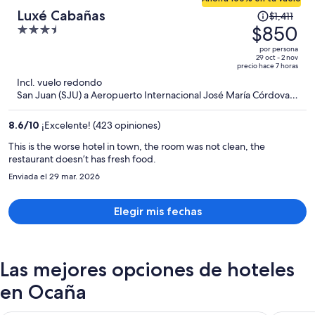
El
Luxé Cabañas
$1,411
precio
$850
3.5
era
out
por persona
de
of
29 oct - 2 nov
precio hace 7 horas
$1,411
5
Incl. vuelo redondo
y
San Juan (SJU) a Aeropuerto Internacional José María Córdova
ahora
(MDE)
es
8.6
/
10
¡Excelente! (423 opiniones)
de
$850
This is the worse hotel in town, the room was not clean, the
restaurant doesn’t has fresh food.
por
persona
Enviada el 29 mar. 2026
Elegir mis fechas
Las mejores opciones de hoteles
en Ocaña