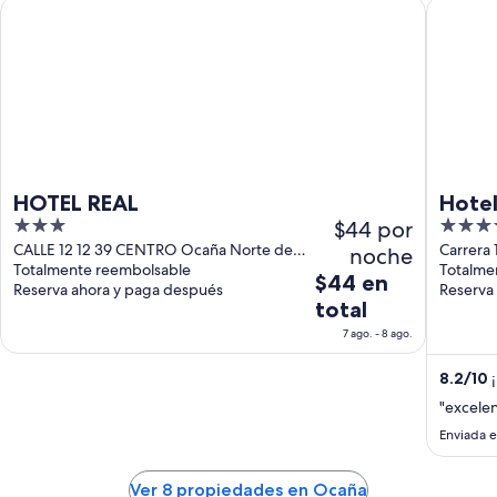
HOTEL REAL
Hotel Ta
HOTEL REAL
Hotel
3
$44 por
3.5
out
out
CALLE 12 12 39 CENTRO Ocaña Norte de
Carrera 
noche
Santander
Totalmente reembolsable
Totalme
of
of
El
$44 en
Reserva ahora y paga después
Reserva
5
5
precio
total
es
7 ago. - 8 ago.
de
$44
8.2
/
10
¡
en
"excelen
total
Enviada e
por
noche
del
Ver 8 propiedades en Ocaña