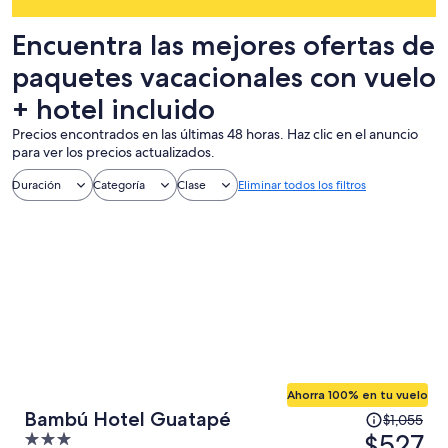
Encuentra las mejores ofertas de
paquetes vacacionales con vuelo
+ hotel incluido
Precios encontrados en las últimas 48 horas. Haz clic en el anuncio
para ver los precios actualizados.
Duración
Categoría
Clase
Eliminar todos los filtros
Ahorra 100% en tu vuelo
El
Bambú Hotel Guatapé
$1,055
precio
$527
3