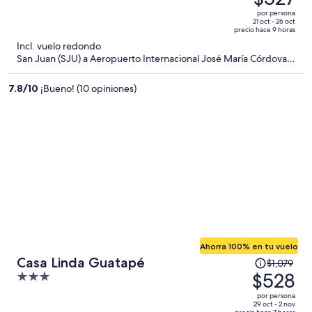
era
out
por persona
de
of
21 oct - 26 oct
precio hace 9 horas
$1,055
5
Incl. vuelo redondo
y
San Juan (SJU) a Aeropuerto Internacional José María Córdova
ahora
(MDE)
es
7.8
/
10
¡Bueno! (10 opiniones)
de
$527
por
persona
Ahorra 100% en tu vuelo
El
Casa Linda Guatapé
$1,079
precio
$528
3
era
out
por persona
de
of
29 oct - 2 nov