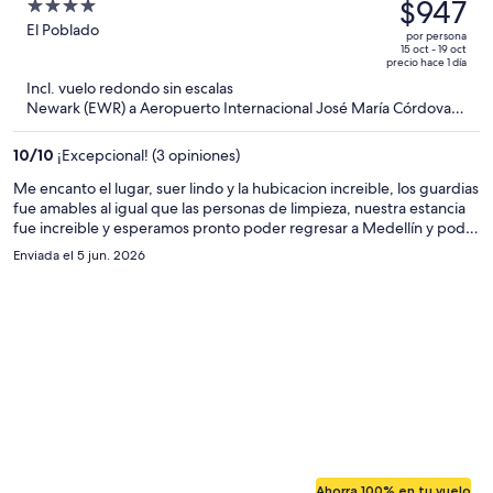
precio
$947
4
era
out
El Poblado
por persona
de
of
15 oct - 19 oct
precio hace 1 día
$1,588
5
Incl. vuelo redondo sin escalas
y
Newark (EWR) a Aeropuerto Internacional José María Córdova
ahora
(MDE)
es
10
/
10
¡Excepcional! (3 opiniones)
de
$947
Me encanto el lugar, suer lindo y la hubicacion increible, los guardias
fue amables al igual que las personas de limpieza, nuestra estancia
por
fue increible y esperamos pronto poder regresar a Medellín y poder
persona
hospedarnos de nuevo con ustedes, gracias por todo y un saludo
Enviada el 5 jun. 2026
desde México 🇲🇽👍🇨🇴
Ahorra 100% en tu vuelo