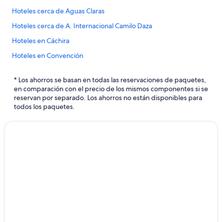
Hoteles cerca de Aguas Claras
Hoteles cerca de A. Internacional Camilo Daza
Hoteles en Cáchira
Hoteles en Convención
Hoteles en Arboledas
* Los ahorros se basan en todas las reservaciones de paquetes,
Hoteles en Teorama
en comparación con el precio de los mismos componentes si se
reservan por separado. Los ahorros no están disponibles para
Hoteles en La Esperanza
todos los paquetes.
Hoteles en El Salado
Hoteles en Bucarasica
Hoteles en El Carmen
Hoteles cerca de Colegio Jose E. Caro
Hoteles en San José de Cúcuta
Hoteles en Salazar de las Palmas
Hoteles 3 estrellas en Tibú
Hoteles 5 estrellas en Tibú