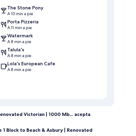
The Stone Pony
A 10 min a pie
Porta Pizzeria
A 11 min a pie
Watermark
A 8 min a pie
Talula's
A 8 min a pie
Lola's European Cafe
A 8 min a pie
Renovated Victorian | 1000 Mb... acepta
 1 Block to Beach & Asbury | Renovated