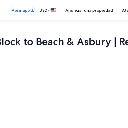
•
Abrir app
USD
Anunciar una propiedad
Ate
Block to Beach & Asbury | R