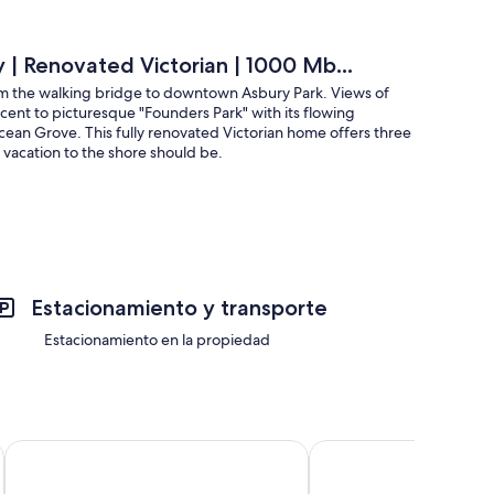
 | Renovated Victorian | 1000 Mb...
om the walking bridge to downtown Asbury Park. Views of
nt to picturesque "Founders Park" with its flowing
 Ocean Grove. This fully renovated Victorian home offers three
a vacation to the shore should be.
Estacionamiento y transporte
Estacionamiento en la propiedad
The Lillagaard B&B
The Carriage House B