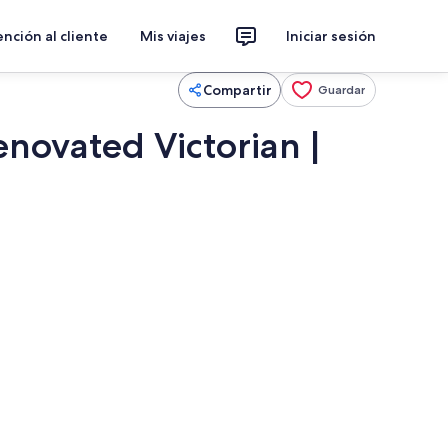
nción al cliente
Mis viajes
Iniciar sesión
Compartir
Guardar
enovated Victorian |