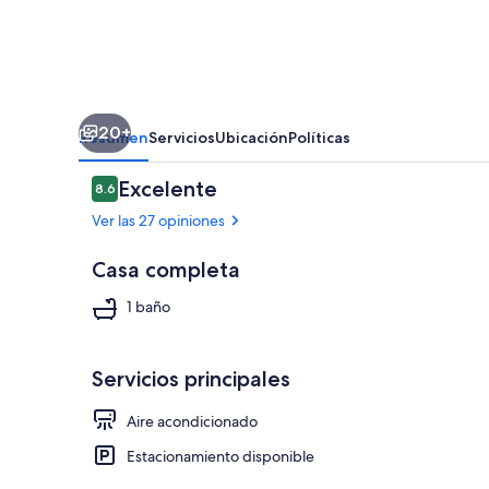
Block
to
Beach
&
20+
Asbury
Resumen
Servicios
Ubicación
Políticas
|
Opiniones
Excelente
8.6
Renovated
8.6 de 10,
Ver las 27 opiniones
Victorian
|
Casa completa
1000
Playa
1 baño
Mb...
Servicios principales
Aire acondicionado
Estacionamiento disponible