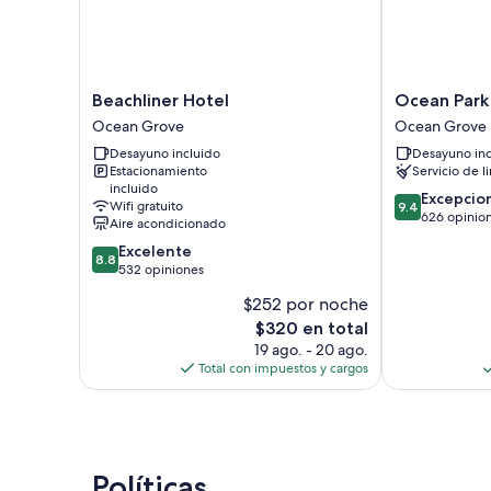
Beachliner
Ocean
Beachliner Hotel
Ocean Park 
Hotel
Park
Ocean Grove
Ocean Grove
Ocean
Inn
Desayuno incluido
Desayuno inc
Grove
Ocean
Estacionamiento
Servicio de l
Grove
incluido
9.4
Excepcio
Wifi gratuito
9.4
de
626 opinio
Aire acondicionado
10,
8.8
Excelente
Excepcional,
8.8
de
532 opiniones
626
10,
opiniones
$252 por noche
Excelente,
El
$320 en total
532
precio
opiniones
19 ago. - 20 ago.
actual
Total con impuestos y cargos
es
de
$320
Políticas