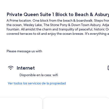
Private Queen Suite 1 Block to Beach & Asbury
A Prime location. One block from the beach & boardwalk. Steps fr
the ocean, Wesley Lake, The Stone Pony & Down Town Asbury. Adjace
fountain. All amidst the charm and tranquility of peaceful, historic
covered terraces to sit and enjoy the ocean breeze. It's everything 
Please message us with
Internet
Disponible en la casa: wifi
Ver todos los servicios de la propiedad
n
The Ocean Plaza