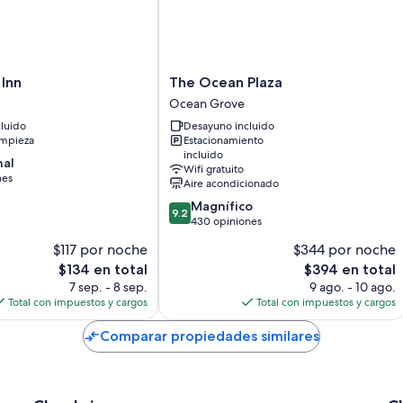
The
Inn
The Ocean Plaza
Ocean
Ocean Grove
Plaza
luido
Desayuno incluido
Ocean
impieza
Estacionamiento
Grove
incluido
nal
Wifi gratuito
nes
Aire acondicionado
9.2
Magnífico
9.2
de
430 opiniones
10,
$117 por noche
$344 por noche
Magnífico,
El
El
$134 en total
$394 en total
430
precio
precio
opiniones
7 sep. - 8 sep.
9 ago. - 10 ago.
actual
actual
Total con impuestos y cargos
Total con impuestos y cargos
es
es
de
de
Comparar propiedades similares
$134
$394