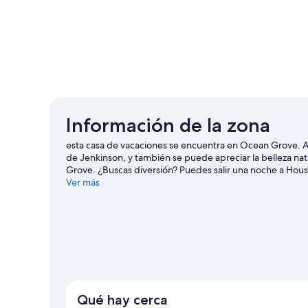
Información de la zona
esta casa de vacaciones se encuentra en Ocean Grove. A
de Jenkinson, y también se puede apreciar la belleza na
Grove. ¿Buscas diversión? Puedes salir una noche a Ho
Grove
Ver más
Ver más casas de vacaciones en Ocean Grove
Qué hay cerca