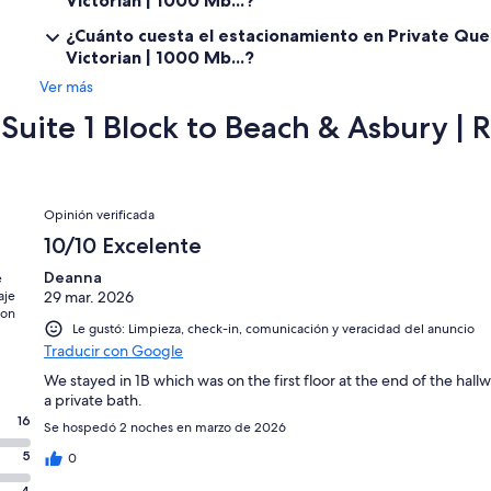
¿Cuánto cuesta el estacionamiento en Private Que
Victorian | 1000 Mb...?
Ver más
uite 1 Block to Beach & Asbury | 
Opiniones
Opinión verificada
10/10 Excelente
Deanna
e
aje
29 mar. 2026
con
Le gustó: Limpieza, check-in, comunicación y veracidad del anuncio
Traducir con Google
We stayed in 1B which was on the first floor at the end of the hal
a private bath.
16
Se hospedó 2 noches en marzo de 2026
5
0
4