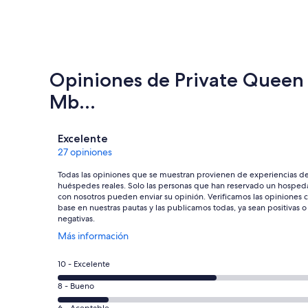
Opiniones de Private Queen S
Mb...
Opiniones
Excelente
27 opiniones
Todas las opiniones que se muestran provienen de experiencias d
huéspedes reales. Solo las personas que han reservado un hosped
con nosotros pueden enviar su opinión. Verificamos las opiniones 
base en nuestras pautas y las publicamos todas, ya sean positivas o
negativas.
Se
Más información
abrirá
en
Puntuación
10 - Excelente
una
de
nueva
Puntuación
8 - Bueno
10,
ventana
de
6 - Aceptable