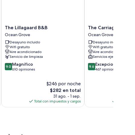
The
The
The Lillagaard B&B
The Carriage House
Lillagaard
Carriage
Ocean Grove
Ocean Grove
B&B
House
Desayuno incluido
Desayuno incluido
Ocean
B&B
Wifi gratuito
Wifi gratuito
Grove
Ocean
Aire acondicionado
Aire acondicionado
Grove
Servicio de limpieza
Servicios ejecutivos
9.0
9.6
Magnífico
Excepcional
9.0
9.6
de
de
610 opiniones
467 opiniones
10,
10,
Magnífico,
Excepcional,
$246 por noche
$3
610
467
El
E
$282 en total
opiniones
opiniones
precio
p
31 ago. - 1 sep.
2
actual
a
Total con impuestos y cargos
Total con 
es
e
de
$282