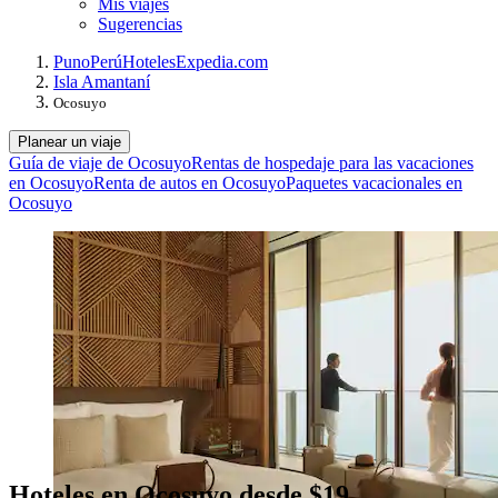
Mis viajes
Sugerencias
Puno
Perú
Hoteles
Expedia.com
Isla Amantaní
Ocosuyo
Planear un viaje
Guía de viaje de Ocosuyo
Rentas de hospedaje para las vacaciones
en Ocosuyo
Renta de autos en Ocosuyo
Paquetes vacacionales en
Ocosuyo
Hoteles en Ocosuyo desde $19