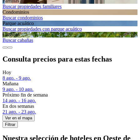
Familias
Buscar propiedades familiares
Condominios
Buscar condominios
Parque acuático
Buscar propiedades con parque acuático
Cabañas
Buscar cabañas
Consulta precios para estas fechas
Hoy
8 ago. - 9 ago.
Mañana
9 ago. - 10 ago.
Próximo fin de semana
14 ago. - 16 ago.
En dos semanas
21 ago. - 23 ago.
Ver en el mapa
Filtrar
Nuestra selección de hoteles en Oeste de