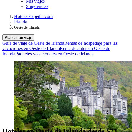
Mis viajes
Sugerencias
Hoteles
Expedia.com
Irlanda
Oeste de Irlanda
Planear un viaje
Guía de viaje de Oeste de Irlanda
Rentas de hospedaje para las
vacaciones en Oeste de Irlanda
Renta de autos en Oeste de
Irlanda
Paquetes vacacionales en Oeste de Irlanda
Hoteles en Oeste de Irlanda desde $73