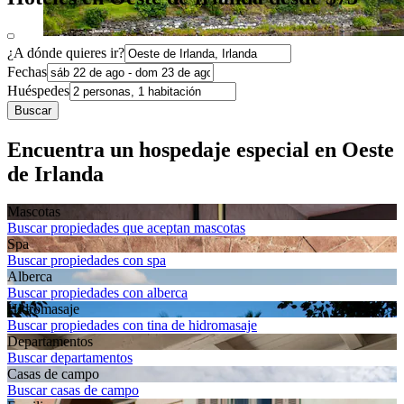
¿A dónde quieres ir?
Fechas
Huéspedes
Buscar
Encuentra un hospedaje especial en Oeste
de Irlanda
Mascotas
Buscar propiedades que aceptan mascotas
Spa
Buscar propiedades con spa
Alberca
Buscar propiedades con alberca
Hidromasaje
Buscar propiedades con tina de hidromasaje
Departa­mentos
Buscar departamentos
Casas de campo
Buscar casas de campo