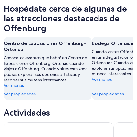
9
para
en
Hospédate cerca de algunas de
ago
mañana
Offenburg
-
por
para
las atracciones destacadas de
10
la
el
Offenburg
ago
noche,
próximo
10
fin
ago
de
Centro de Exposiciones Offenburg-
Bodega Ortenauer
-
semana,
Ortenau
Cuando visites Offenbur
11
14
en una degustación o u
Conoce los eventos que habrá en Centro de
ago
ago
Ortenauer. Cuando visit
Exposiciones Offenburg-Ortenau cuando
-
explorar sus opciones ar
viajes a Offenburg. Cuando visites esta zona,
16
museos interesantes.
podrás explorar sus opciones artísticas y
Ver menos
ago
recorrer sus museos interesantes.
Ver menos
Ver propiedades
Ver propiedades
Actividades
Tour vinícola de un día por Alsacia desde Estrasburgo
Tour gratu