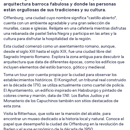
arquitectura barroca fabulosa y donde las personas
están orgullosas de sus tradiciones y su cultura.
Offenburg, una ciudad cuyo nombre significa "castillo abierto",
cuenta con un ambiente agradable y una gran selección de
murallas, casas e iglesias. Relájate en una cafetería mientras disfrutas
una rebanada de pastel Selva Negra y participa en las artes y la
cultura para disfrutar la hospitalidad de la región.
Esta ciudad comenzó como un asentamiento romano, aunque,
desde el siglo XIII hasta el siglo XIX, fue una ciudad libre del
Sagrado Imperio Romano. Explora la zona antigua para descubrir la
arquitectura que data de diferentes épocas, como los edificios que
incluyen elementos del estilo barroco, gótico y medieval.
Toma un tour por cuenta propia por la ciudad para observar los
establecimientos históricos. El Konigshof, un tribunal real construido
en la década de 1710, se utiliza actualmente como cuartel de policía.
El Ayuntamiento, un edificio inspirado en Habsburgo y pintado de
colores crema y marrón, data de 1741. Los Baños Judíos y el
Monasterio de los Capuchinos también son sitios destacados de
esta zona.
Visita la Ritterhaus, que solía ser la mansión del alcalde, para
encontrar un museo dedicado a la historia local y natural. Conoce el
papel que desempeñó la ciudad de Offenburg en la revolución de
Baden y el auge económico de la década de 1950.