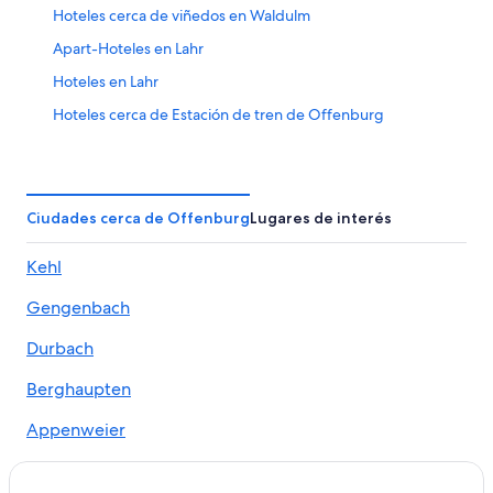
Hoteles cerca de viñedos en Waldulm
Apart-Hoteles en Lahr
Hoteles en Lahr
Hoteles cerca de Estación de tren de Offenburg
Hoteles 5 estrellas en Linx
Condominios en Linx
Hoteles en Linx
Ciudades cerca de Offenburg
Lugares de interés
Cabañas en Ottenhöfen im Schwarzwald
Kehl
Hoteles con spa en Ottenhöfen im Schwarzwald
Gengenbach
Hoteles con traslado del/al aeropuerto en Ottenhöfen
im Schwarzwald
Durbach
Hoteles de Independent en Ottenhöfen im
Schwarzwald
Berghaupten
Hoteles en Ottenhöfen im Schwarzwald
Appenweier
Hoteles en Achern
Ohlsbach
Hoteles 5 estrellas en Kehl