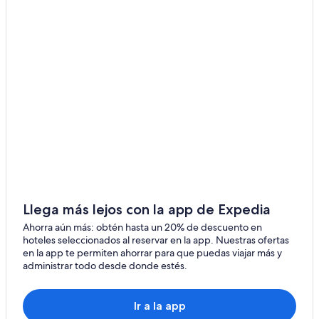
Friesenheim
Hostales en Kehl
Hohberg
Hoteles en Kehl
Hoteles en Altenheim
Gebirg
Casas de campo en Marlen
Hoteles en Marlen
Apartamentos en Estación de tren Lahr
Hoteles en Durbach
Hoteles en Bad Peterstal-Griesbach
Hoteles con concierge en Ortenau
Llega más lejos con la app de Expedia
Hoteles con aguas termales en Ortenau
Ahorra aún más: obtén hasta un 20% de descuento en
Hoteles en Ortenau
hoteles seleccionados al reservar en la app. Nuestras ofertas
Castillos en Schwanau
en la app te permiten ahorrar para que puedas viajar más y
administrar todo desde donde estés.
Hoteles en Schwanau
Hoteles en Nesselried
Ir a la app
Hoteles con spa en Kappelrodeck