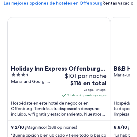
e
e
e
Las mejores opciones de hoteles en Offenburg
Rentas vacacion
n
n
n
u
u
u
n
n
n
Holiday Inn Express Offenburg by IHG
B&B HOTEL 
a
a
a
n
n
n
u
u
u
e
e
e
v
v
v
a
a
a
v
v
v
e
e
e
n
n
n
Holiday Inn Express Offenburg
B&B HO
t
t
t
3.5
$101 por noche
by IHG
Maria-und-
a
a
a
Dietrich-Str
out
Maria-und Georg-
El
$116 en total
n
n
n
Offenburg
Dietrich-Strasse 8
of
precio
a
a
a
23 ago. - 24 ago.
Offenburg
5
es
Total con impuestos y cargos
de
Hospédate en este hotel de negocios en
Hospédate e
$116
Offenburg. Tendrás a tu disposición desayuno
tu disposici
incluido, wifi gratis y estacionamiento. Nuestros
en
limpieza. E
huéspedes destacan la atención ...
Museo Muse
total
por
9.2
/
10
¡Magnífico! (388 opiniones)
8.8
/
10
¡Exce
noche
"Buena opción bien ubicado y tiene todo lo básico
"La habitac