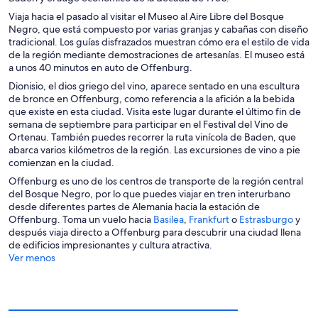
Viaja hacia el pasado al visitar el Museo al Aire Libre del Bosque
Negro, que está compuesto por varias granjas y cabañas con diseño
tradicional. Los guías disfrazados muestran cómo era el estilo de vida
de la región mediante demostraciones de artesanías. El museo está
a unos 40 minutos en auto de Offenburg.
Dionisio, el dios griego del vino, aparece sentado en una escultura
de bronce en Offenburg, como referencia a la afición a la bebida
que existe en esta ciudad. Visita este lugar durante el último fin de
semana de septiembre para participar en el Festival del Vino de
Ortenau. También puedes recorrer la ruta vinícola de Baden, que
abarca varios kilómetros de la región. Las excursiones de vino a pie
comienzan en la ciudad.
Offenburg es uno de los centros de transporte de la región central
del Bosque Negro, por lo que puedes viajar en tren interurbano
desde diferentes partes de Alemania hacia la estación de
S
S
S
Offenburg. Toma un vuelo hacia
Basilea
,
Frankfurt
o
Estrasburgo
y
e
e
e
después viaja directo a Offenburg para descubrir una ciudad llena
a
a
a
de edificios impresionantes y cultura atractiva.
b
b
b
Ver menos
r
r
r
i
i
i
r
r
r
á
á
á