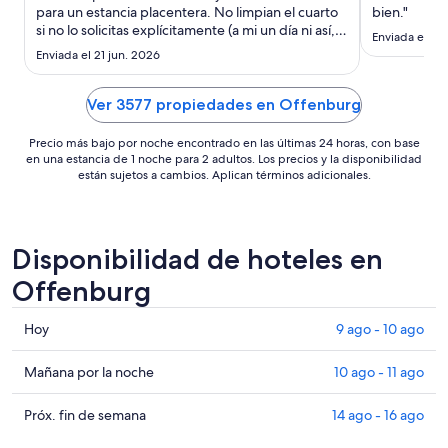
del
para un estancia placentera. No limpian el cuarto
bien."
si no lo solicitas explícitamente (a mi un día ni así,
23
Enviada el 24 
pero X) pero buen lugar y buena base para visitar
ago
Enviada el 21 jun. 2026
varios lugares, hasta Paris."
al
24
Ver 3577 propiedades en Offenburg
ago
Precio más bajo por noche encontrado en las últimas 24 horas, con base
en una estancia de 1 noche para 2 adultos. Los precios y la disponibilidad
están sujetos a cambios. Aplican términos adicionales.
Disponibilidad de hoteles en
Offenburg
Consultar
Hoy
9 ago - 10 ago
precios
en
Consultar
Mañana por la noche
10 ago - 11 ago
Offenburg
precios
para
en
Consultar
Próx. fin de semana
14 ago - 16 ago
hoy,
Offenburg
precios