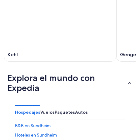
Kehl
Gengen
Explora el mundo con
Expedia
Hospedajes
Vuelos
Paquetes
Autos
B&B en Sundheim
Hoteles en Sundheim