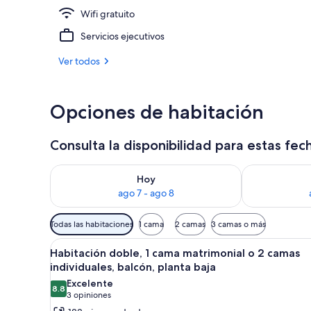
Wifi gratuito
Playa en los 
Servicios ejecutivos
Ver todos
Opciones de habitación
Consulta la disponibilidad para estas fec
Consulta la disponibilidad para hoy ago 7 - ago 8
Consulta la d
Hoy
ago 7 - ago 8
Filtros
Todas las habitaciones
1 cama
2 camas
3 camas o más
disponibles
Abrir
Un dormitorio con una cama, do
para
4
Habitación doble, 1 cama matrimonial o 2 camas
todas
las
individuales, balcón, planta baja
las
habitaciones
Excelente
8.8
fotos
8.8 de 10
(3
3 opiniones
de
opiniones)