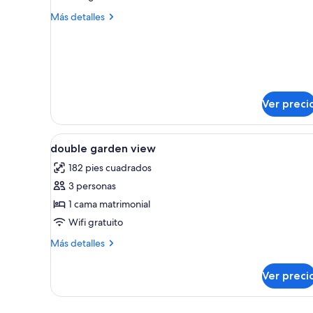
Más
Más detalles
detalles
sobre
Habitación
doble,
vista
al
Ver preci
jardín
Abrir
Escritorio, wifi gratis y ropa d
1
double garden view
todas
182 pies cuadrados
las
3 personas
fotos
de
1 cama matrimonial
double
Wifi gratuito
garden
Más
Más detalles
view
detalles
sobre
Ver preci
double
garden
view