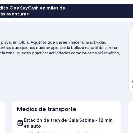
rédito OneKeyCash en miles de
ás aventuras!
a playa, en Olbia. Aquellos que deseen hacer una actividad
ntras que quienes quieran apreciar la belleza natural de la zona
En la zona, puedes practicar actividades como buceo y ski acuático,
iclismo en senderos y paseos a caballo.
Visita nuestra guía de Olbia
Medios de transporte
Estación de tren de Cala Sabina - 12 min
en auto