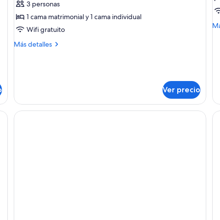
3 personas
Habitación
H
1 cama matrimonial y 1 cama individual
triple,
c
M
Má
Wifi gratuito
balcón
de
so
Más
Más detalles
Ha
detalles
cu
sobre
Habitación
triple,
balcón
o
Ver precio
rio, sillas, televisor y vistas a través de una puerta abierta.