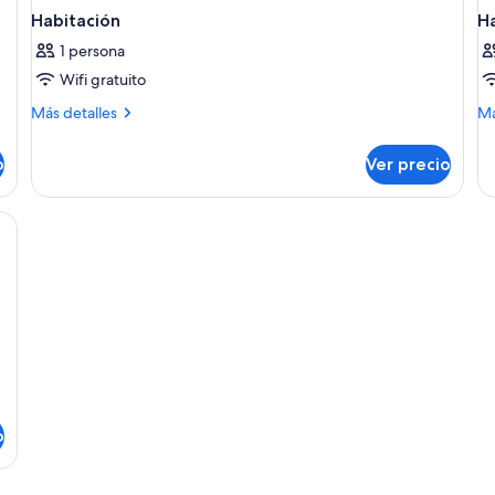
Habitación
H
1 persona
Wifi gratuito
Más
M
Más detalles
Má
detalles
de
sobre
so
o
Ver precio
Habitación
Ha
e cama
o