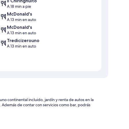
Il Chiringhuito
A 18 min a pie
McDonald's
A 13 min en auto
McDonald's
A 13 min en auto
Tredicizerouno
A 13 min en auto
no continental incluido, jardín y renta de autos en la
l. Además de contar con servicios como bar, podrás