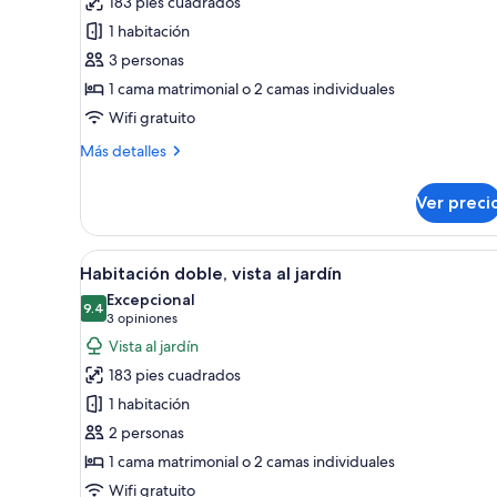
183 pies cuadrados
Habitación
1 habitación
doble,
3 personas
1
1 cama matrimonial o 2 camas individuales
cama
Wifi gratuito
matrimonial
o
Más
Más detalles
detalles
2
sobre
camas
Ver preci
Habitación
individuales,
doble,
balcón,
1
Abrir
Una habitación con cama, escrito
8
cama
Habitación doble, vista al jardín
planta
todas
matrimonial
Excepcional
baja
o
las
9.4
9.4 de 10
(3
3 opiniones
2
fotos
opiniones)
Vista al jardín
camas
de
individuales,
183 pies cuadrados
Habitación
balcón,
1 habitación
planta
doble,
baja
2 personas
vista
1 cama matrimonial o 2 camas individuales
al
jardín
Wifi gratuito