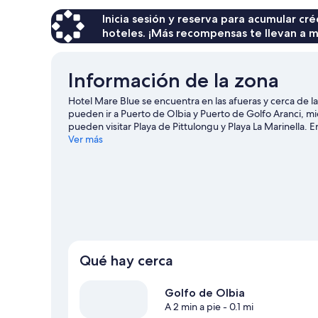
Inicia sesión y reserva para acumular c
hoteles. ¡Más recompensas te llevan a m
Información de la zona
Hotel Mare Blue se encuentra en las afueras y cerca de l
pueden ir a Puerto de Olbia y Puerto de Golfo Aranci, mie
pueden visitar Playa de Pittulongu y Playa La Marinella. 
o disfrutar del aire libre mientras haces paseos a pie o c
Ver más
Qué hay cerca
Golfo de Olbia
A 2 min a pie
- 0.1 mi