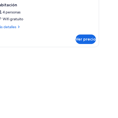
abitación
4 personas
Wifi gratuito
ás
s detalles
talles
bre
Ver precio
bitación