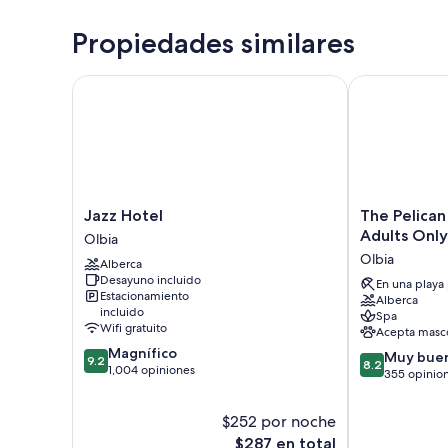
Propiedades similares
Jazz Hotel
The Pelican B
Jazz
The
Jazz Hotel
The Pelican
Hotel
Pelican
Adults Only
Olbia
Olbia
Beach
Olbia
Alberca
Resort
Desayuno incluido
&
En una playa
Estacionamiento
Alberca
SPA
incluido
Spa
-
Wifi gratuito
Acepta masc
Adults
9.2
Magnífico
8.2
Only
Muy bue
9.2
8.2
de
1,004 opiniones
de
Olbia
355 opinio
10,
10,
Magnífico,
Muy
$252 por noche
1,004
bueno,
opiniones
El
$287 en total
355