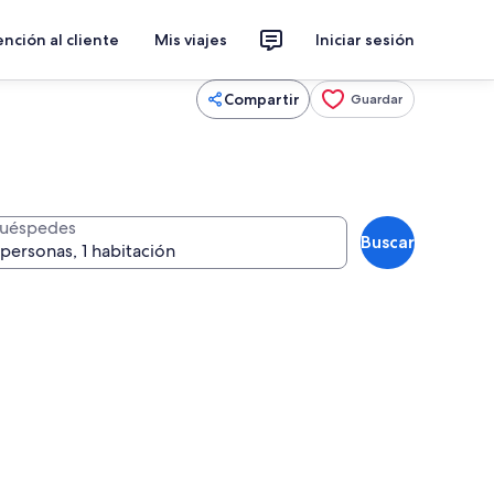
nción al cliente
Mis viajes
Iniciar sesión
Compartir
Guardar
uéspedes
Buscar