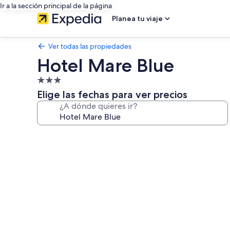
Ir a la sección principal de la página
Planea tu viaje
Ver todas las propiedades
Hotel Mare Blue
Propiedad
de
Elige las fechas para ver precios
3.0
¿A dónde quieres ir?
estrellas
Galería
de
fotos
de
Hotel
Mare
Blue