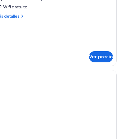
abitación
Wifi gratuito
uádruple
ás
s detalles
talles
bre
bitación
ádruple
Ver precio