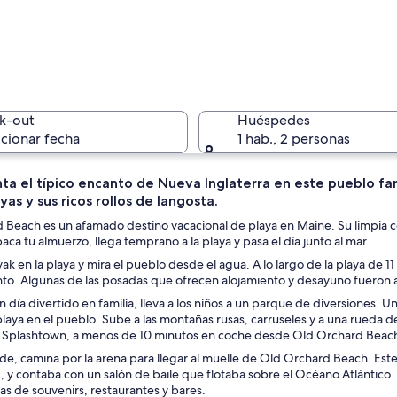
Un coche 
k-out
Huéspedes
cionar fecha
1 hab., 2 personas
ta el típico encanto de Nueva Inglaterra en este pueblo fa
ayas y sus ricos rollos de langosta.
Una playa
Beach es un afamado destino vacacional de playa en Maine. Su limpia cos
ca tu almuerzo, llega temprano a la playa y pasa el día junto al mar.
ak en la playa y mira el pueblo desde el agua. A lo largo de la playa de 1
nto. Algunas de las posadas que ofrecen alojamiento y desayuno fueron
uelle que se adentra en el océano, gente tomando el sol y un cielo azul des
n día divertido en familia, lleva a los niños a un parque de diversiones. U
playa en el pueblo. Sube a las montañas rusas, carruseles y a una rueda de
Splashtown, a menos de 10 minutos en coche desde Old Orchard Beac
arde, camina por la arena para llegar al muelle de Old Orchard Beach. Este s
X, y contaba con un salón de baile que flotaba sobre el Océano Atlántico. 
as de souvenirs, restaurantes y bares.