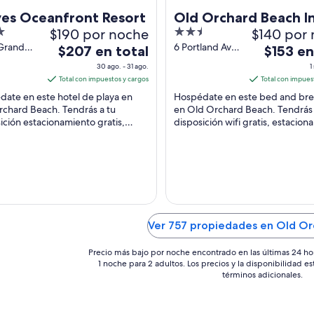
es Oceanfront Resort
Old Orchard Beach I
$190 por noche
2.5
$140 por
out
Grand
6 Portland Ave
El
El
$207 en total
$153 en
ld
Old Orchard
of
precio
precio
30 ago. - 31 ago.
1
rd Beach
Beach ME
5
es
es
Total con impuestos y cargos
Total con impues
de
de
ate en este hotel de playa en
Hospédate en este bed and bre
$207
$153
chard Beach. Tendrás a tu
en Old Orchard Beach. Tendrás 
ición estacionamiento gratis,
en
disposición wifi gratis, estacio
en
 al aire libre y ubicación en la
gratis y alberca al aire libre. Nue
total
total
 Nuestros ...
huéspedes ...
por
por
noche
noche
del
del
30
1
ago
sep
al
Ver 757 propiedades en Old Or
al
31
2
Precio más bajo por noche encontrado en las últimas 24 ho
ago
sep
1 noche para 2 adultos. Los precios y la disponibilidad e
términos adicionales.