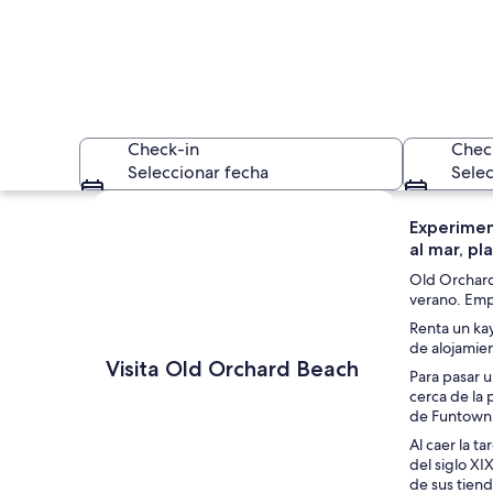
Check-in
Chec
Seleccionar fecha
Selec
Explorar mapa
Experimen
al mar, pl
Old Orchard 
verano. Empa
Renta un kay
de alojamie
Una playa con un m
Visita Old Orchard Beach
Para pasar u
cerca de la 
de Funtown 
Al caer la t
del siglo XI
de sus tiend