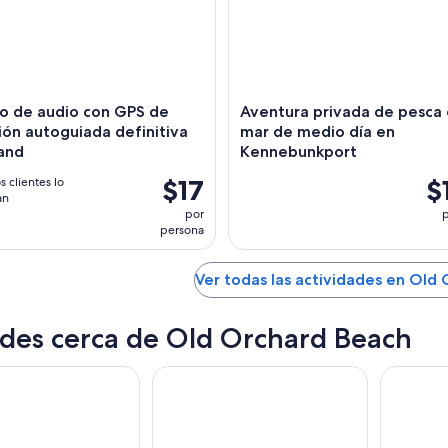
do de audio con GPS de
Aventura privada de pesca 
ón autoguiada definitiva
mar de medio día en
and
Kennebunkport
$17
$
s clientes lo
an
por
p
persona
Ver todas las actividades en Old
des cerca de Old Orchard Beach