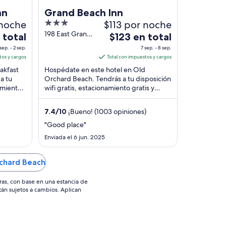
nn
Grand Beach Inn
 noche
3
$113 por noche
out
198 East Grand
El
 total
$123 en total
Avenue Old
of
precio
 sep. - 2 sep.
7 sep. - 8 sep.
Orchard Beach
5
es
tos y cargos
Total con impuestos y cargos
ME
de
akfast
Hospédate en este hotel en Old
$123
a tu
Orchard Beach. Tendrás a tu disposición
namiento
wifi gratis, estacionamiento gratis y
en
stros
servicio a la habitación. Nuestros
total
huéspedes destacan ...
por
7.4
/
10
¡Bueno! (1003 opiniones)
noche
"Good place"
del
Enviada el 6 jun. 2025
7
sep
chard Beach
al
8
ras, con base en una estancia de
sep
stán sujetos a cambios. Aplican