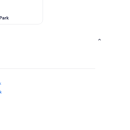
Park
k
k
rry Beach