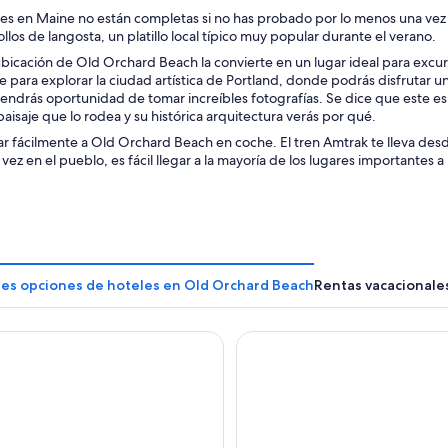
es en Maine no están completas si no has probado por lo menos una vez su
ollos de langosta, un platillo local típico muy popular durante el verano.
 ubicación de Old Orchard Beach la convierte en un lugar ideal para exc
te para explorar la ciudad artística de Portland, donde podrás disfrutar u
endrás oportunidad de tomar increíbles fotografías. Se dice que este es e
isaje que lo rodea y su histórica arquitectura verás por qué.
ar fácilmente a Old Orchard Beach en coche. El tren Amtrak te lleva de
vez en el pueblo, es fácil llegar a la mayoría de los lugares importantes a 
res opciones de hoteles en Old Orchard Beach
Rentas vacacionale
Oceanfront Resort
Old Orchard Beach Inn