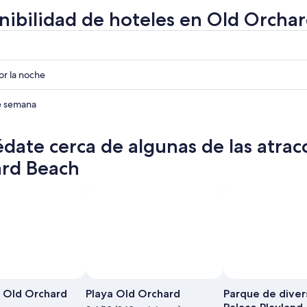
nibilidad de hoteles en Old Orcha
r
r
r la noche
r
de semana
date cerca de algunas de las atrac
rd Beach
 Old Orchard
Playa Old Orchard
Parque de diver