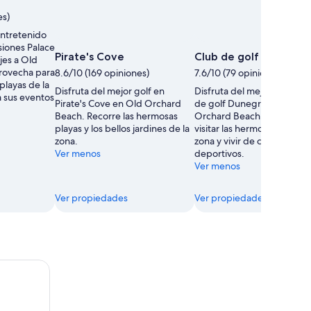
es)
ntretenido
siones Palace
Pirate's Cove
Club de golf Dunegras
jes a Old
rovecha para
8.6/10 (169 opiniones)
7.6/10 (79 opiniones)
 playas de la
Disfruta del mejor golf en
Disfruta del mejor golf en 
a sus eventos
Pirate's Cove en Old Orchard
de golf Dunegrass en Old
Beach. Recorre las hermosas
Orchard Beach. Aprovecha
playas y los bellos jardines de la
visitar las hermosas playas 
zona.
zona y vivir de cerca sus e
Ver menos
deportivos.
Ver menos
Ver propiedades
Ver propiedades
rtland
alta mar de medio día en Kennebunkport