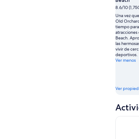
Beach
ago
8.6/10 (1,75
Una vez que
Old Orchar
tiempo para
atracciones
Beach. Apro
las hermosas
vivir de cer
deportivos.
Ver menos
Ver propie
Activ
Recorrido 