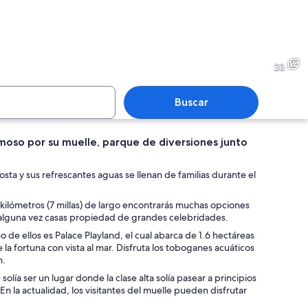
clásico rojo y blanco con detalles cromados estacionado en un salón del aut
Una playa con gente sentada
23
Buscar
moso por su muelle, parque de diversiones junto
 con gente jugando en la arena, un muelle al fondo y el océano.
Una playa con un atardecer, 
ta y sus refrescantes aguas se llenan de familias durante el
1 kilómetros (7 millas) de largo encontrarás muchas opciones
 alguna vez casas propiedad de grandes celebridades.
pejado.
no de ellos es Palace Playland, el cual abarca de 1.6 hectáreas
 la fortuna con vista al mar. Disfruta los toboganes acuáticos
h.
olía ser un lugar donde la clase alta solía pasear a principios
En la actualidad, los visitantes del muelle pueden disfrutar