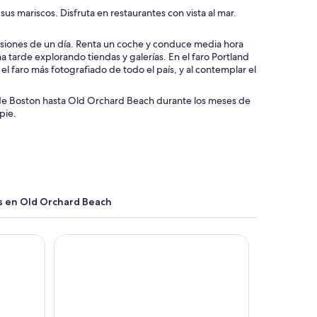
s mariscos. Disfruta en restaurantes con vista al mar.
ursiones de un día. Renta un coche y conduce media hora
na tarde explorando tiendas y galerías. En el faro Portland
l faro más fotografiado de todo el país, y al contemplar el
sde Boston hasta Old Orchard Beach durante los meses de
pie.
s en Old Orchard Beach
Grand Beach Inn