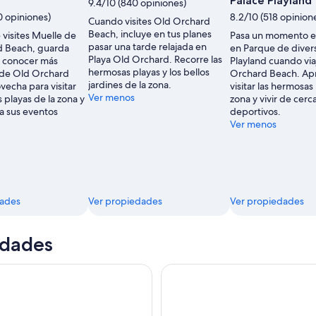
Palace Playland
9.4/10 (840 opiniones)
0 opiniones)
8.2/10 (518 opinion
Cuando visites Old Orchard
Beach, incluye en tus planes
 visites Muelle de
Pasa un momento e
pasar una tarde relajada en
d Beach, guarda
en Parque de diver
Playa Old Orchard. Recorre las
 conocer más
Playland cuando via
hermosas playas y los bellos
 de Old Orchard
Orchard Beach. Ap
jardines de la zona.
vecha para visitar
visitar las hermosas
Ver menos
 playas de la zona y
zona y vivir de cerc
ca sus eventos
deportivos.
Ver menos
dades
Ver propiedades
Ver propiedades
idades
de audio con GPS de conducción autoguiada definitiva de Po
Aventura privada de pesca en 