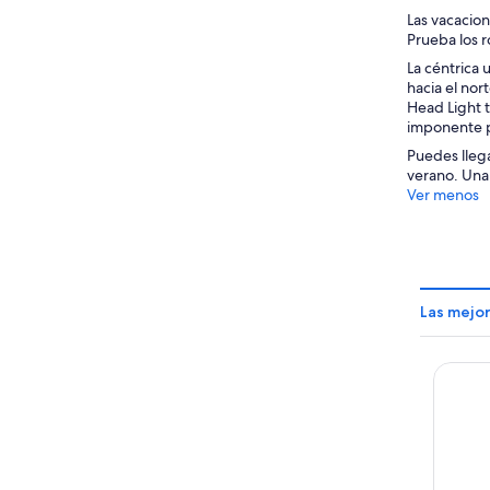
Las vacacion
Prueba los r
La céntrica
hacia el nor
Head Light t
imponente pa
Puedes lleg
verano. Una 
Ver menos
Las mejo
Waves 