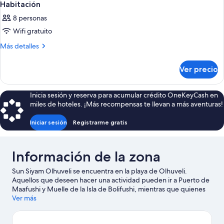
Habitación
8 personas
Wifi gratuito
Más
Más detalles
detalles
sobre
Ver precio
Habitación
Inicia sesión y reserva para acumular crédito OneKeyCash en
miles de hoteles. ¡Más recompensas te llevan a más aventuras!
Iniciar sesión
Registrarme gratis
Información de la zona
Sun Siyam Olhuveli se encuentra en la playa de Olhuveli.
Aquellos que deseen hacer una actividad pueden ir a Puerto de
Maafushi y Muelle de la Isla de Bolifushi, mientras que quienes
quieran apreciar la belleza natural del área pueden visitar Playa
Ver más
Rannalhi y Playa de Gulhi. Las actividades como windsurf
ofrecen una gran oportunidad de disfrutar del agua y, si buscas