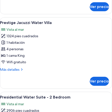
sobre
Ver precio
Grand
Water
Villa
Abrir
Bungalows sobre el agua con terrazas d
6
with
Prestige Jacuzzi Water Villa
todas
Pool
Vista al mar
las
1324 pies cuadrados
fotos
de
1 habitación
Prestige
4 personas
Jacuzzi
1 cama King
Water
Wifi gratuito
Villa
Más
Más detalles
detalles
sobre
Ver precio
Prestige
Jacuzzi
Water
Abrir
Un dormitorio amplio con una cama gra
5
Villa
Presidential Water Suite - 2 Bedroom
todas
Vista al mar
las
2906 pies cuadrados
fotos