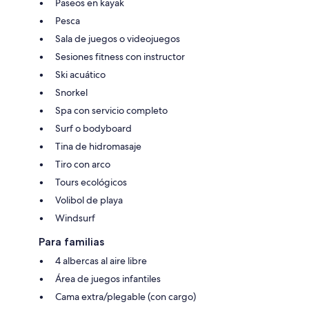
Paseos en kayak
Pesca
Sala de juegos o videojuegos
Sesiones fitness con instructor
Ski acuático
Snorkel
Spa con servicio completo
Surf o bodyboard
Tina de hidromasaje
Tiro con arco
Tours ecológicos
Volibol de playa
Windsurf
Para familias
4 albercas al aire libre
Área de juegos infantiles
Cama extra/plegable (con cargo)