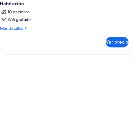
Habitación
10 personas
Wifi gratuito
Más
Más detalles
detalles
sobre
Ver precio
Habitación