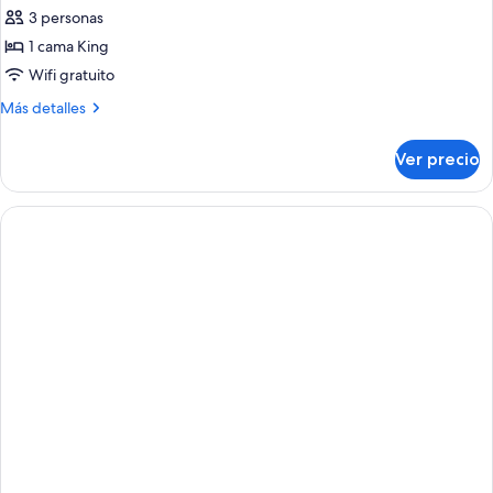
de
3 personas
Villa
1 cama King
(Water)
Wifi gratuito
Más
Más detalles
detalles
sobre
Ver precio
Villa
(Water)