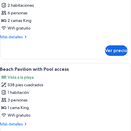
de
2 habitaciones
2
6 personas
Bedroom
2 camas King
Beach
Wifi gratuito
Suite
Más
Más detalles
detalles
sobre
Ver precio
2
Bedroom
Beach
Abrir
Habitación de hotel con cama, televisor
7
Suite
Beach Pavilion with Pool access
todas
Vista a la playa
las
538 pies cuadrados
fotos
de
1 habitación
Beach
3 personas
Pavilion
1 cama King
with
Wifi gratuito
Pool
Más
Más detalles
access
detalles