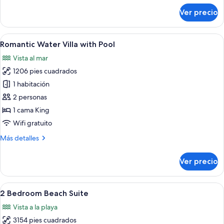
(
sobre
Ver precio
Adults
Romantic
Beach
only)
Villa
Abrir
Una terraza de madera con piscina, sil
5
With
Romantic Water Villa with Pool
todas
Pool
Vista al mar
(
las
Adults
1206 pies cuadrados
fotos
only)
de
1 habitación
Romantic
2 personas
Water
1 cama King
Villa
Wifi gratuito
with
Más
Más detalles
Pool
detalles
sobre
Ver precio
Romantic
Water
Villa
Abrir
Una cama con dosel con sábanas blanca
6
with
2 Bedroom Beach Suite
todas
Pool
Vista a la playa
las
3154 pies cuadrados
fotos