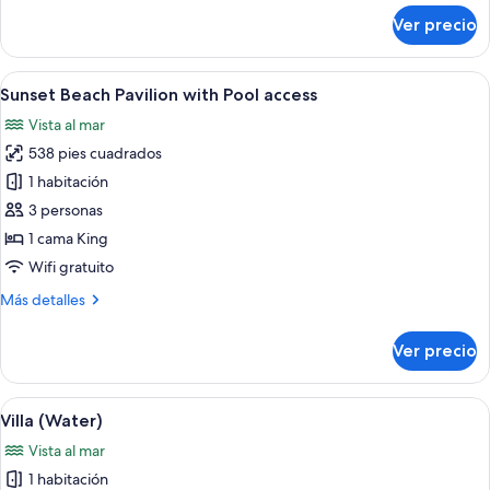
sobre
Ver precio
Beach
Pavilion
with
Abrir
Una habitación de hotel moderna con s
7
Pool
Sunset Beach Pavilion with Pool access
todas
access
Vista al mar
las
538 pies cuadrados
fotos
de
1 habitación
Sunset
3 personas
Beach
1 cama King
Pavilion
Wifi gratuito
with
Más
Más detalles
Pool
detalles
access
sobre
Ver precio
Sunset
Beach
Pavilion
Abrir
Una habitación de hotel con cama, sofá
5
with
Villa (Water)
todas
Pool
Vista al mar
access
las
1 habitación
fotos