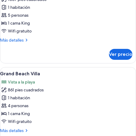
fotos
de
1 habitación
Grand
5 personas
Beach
1 cama King
Suite
Wifi gratuito
with
Más
Más detalles
Pool
detalles
sobre
Ver precio
Grand
Beach
Suite
Abrir
Un resort con construcciones de techo 
5
with
Grand Beach Villa
todas
Pool
Vista a la playa
las
861 pies cuadrados
fotos
de
1 habitación
Grand
4 personas
Beach
1 cama King
Villa
Wifi gratuito
Más
Más detalles
detalles