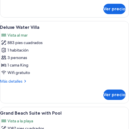
detalles
sobre
Ver precio
Habitación
Deluxe
Abrir
Una habitación de hotel con una cama, u
6
Deluxe Water Villa
todas
Vista al mar
las
883 pies cuadrados
fotos
de
1 habitación
Deluxe
3 personas
Water
1 cama King
Villa
Wifi gratuito
Más
Más detalles
detalles
sobre
Ver precio
Deluxe
Water
Villa
Abrir
Un espacio al aire libre cubierto con 
12
Grand Beach Suite with Pool
todas
Vista a la playa
las
1087 pies cuadrados