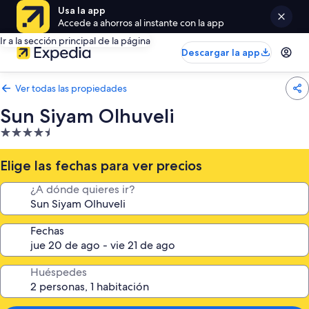
Usa la app
Accede a ahorros al instante con la app
Ir a la sección principal de la página
Descargar la app
Ver todas las propiedades
Sun Siyam Olhuveli
Propiedad
de
4.5
Elige las fechas para ver precios
estrellas
¿A dónde quieres ir?
Fechas
Huéspedes