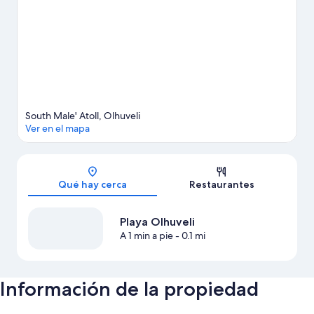
un poco de adrenalina, puedes hacer paseos a pie o ciclismo en
senderos en los alrededores.
Visita nuestra guía de Olhuveli
Ver más resorts en Olhuveli
South Male' Atoll, Olhuveli
Ver en el mapa
Sección del mapa
Qué hay cerca
Restaurantes
Playa Olhuveli
A 1 min a pie
- 0.1 mi
Información de la propiedad