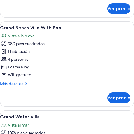
sobre
Ver precio
Grand
Beach
Villa
Abrir
Terraza de madera con sillones de desca
11
Grand Beach Villa With Pool
todas
Vista a la playa
las
980 pies cuadrados
fotos
de
1 habitación
Grand
4 personas
Beach
1 cama King
Villa
Wifi gratuito
With
Más
Más detalles
Pool
detalles
sobre
Ver precio
Grand
Beach
Villa
Abrir
Minibar, caja de seguridad en la habita
6
With
Grand Water Villa
todas
Pool
Vista al mar
las
1076 pies cuadrados