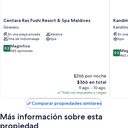
Centara
Kandim
Centara Ras Fushi Resort & Spa Maldives
Kandim
Ras
Maldive
Giravaru
Kandima
Fushi
Kandim
En una playa privada
Alberca
En una
Resort
Island
Tina de hidromasaje
Spa
Spa
&
Spa
9.2
Magnífico
9.2
9.2
Maldives
Mag
de
653 opiniones
9.2
de
Giravaru
462 
10,
10,
Magnífico,
Magnífi
653
462
opiniones
$266 por noche
opinion
El
$366 en total
precio
9 ago. - 10 ago.
actual
Total con impuestos y cargos
es
de
Comparar propiedades similares
$366
Más información sobre esta
propiedad