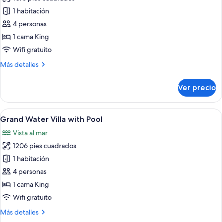
fotos
de
1 habitación
Grand
4 personas
Water
1 cama King
Villa
Wifi gratuito
Más
Más detalles
detalles
sobre
Ver precio
Grand
Water
Villa
Abrir
Una cabaña sobre el agua con piscina, 
13
Grand Water Villa with Pool
todas
Vista al mar
las
1206 pies cuadrados
fotos
de
1 habitación
Grand
4 personas
Water
1 cama King
Villa
Wifi gratuito
with
Más
Más detalles
Pool
detalles