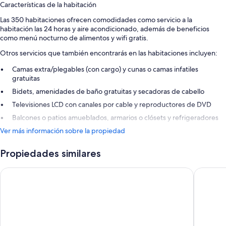
Características de la habitación
Las 350 habitaciones ofrecen comodidades como servicio a la
habitación las 24 horas y aire acondicionado, además de beneficios
como menú nocturno de alimentos y wifi gratis.
Otros servicios que también encontrarás en las habitaciones incluyen:
Camas extra/plegables (con cargo) y cunas o camas infatiles
gratuitas
Bidets, amenidades de baño gratuitas y secadoras de cabello
Televisiones LCD con canales por cable y reproductores de DVD
Balcones o patios amueblados, armarios o clósets y refrigeradores
Ver más información sobre la propiedad
Propiedades similares
Centara Ras Fushi Resort & Spa Maldives
Kandima