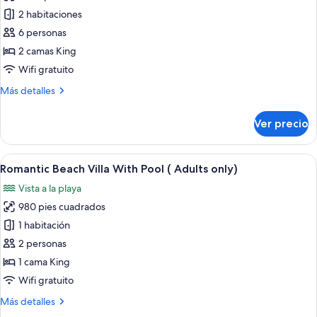
de
2 habitaciones
Presidential
6 personas
Water
2 camas King
Suite
Wifi gratuito
-
Más
Más detalles
2
detalles
Bedroom
sobre
Ver precio
Presidential
Water
Suite
Abrir
Una terraza de madera con piscina, sil
5
-
Romantic Beach Villa With Pool ( Adults only)
todas
2
Vista a la playa
Bedroom
las
980 pies cuadrados
fotos
de
1 habitación
Romantic
2 personas
Beach
1 cama King
Villa
Wifi gratuito
With
Más
Más detalles
Pool
detalles