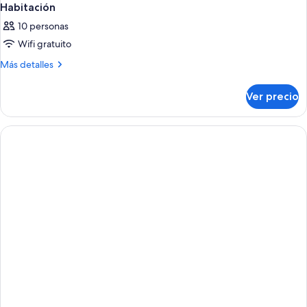
Habitación
10 personas
Wifi gratuito
Más
Más detalles
detalles
sobre
Ver precio
Habitación