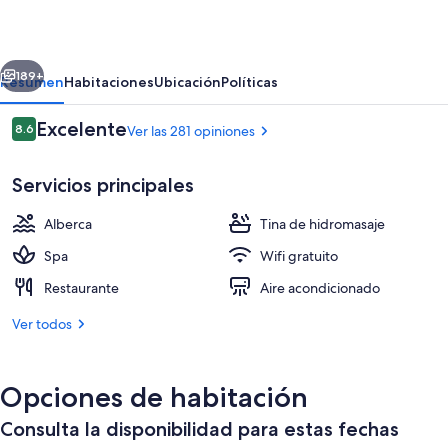
Olhuveli
erior
Siguiente
189+
Resumen
Habitaciones
Ubicación
Políticas
Opiniones
Excelente
8.6
Ver las 281 opiniones
8.6 de 10,
Servicios principales
Alberca
Tina de hidromasaje
Spa
Wifi gratuito
Restaurante
Aire acondicionado
Vista desde la propiedad
Ver todos
Opciones de habitación
Consulta la disponibilidad para estas fechas