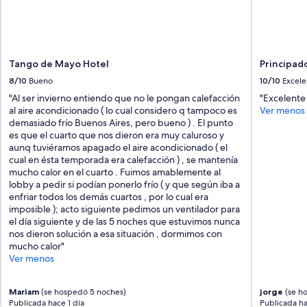
Tango de Mayo Hotel
Principa
8/10
Bueno
10/10
Excele
"Al ser invierno entiendo que no le pongan calefacción
"Excelente
al aire acondicionado ( lo cual considero q tampoco es
Ver menos
demasiado frío Buenos Aires, pero bueno ) . El punto
es que el cuarto que nos dieron era muy caluroso y
aunq tuviéramos apagado el aire acondicionado ( el
cual en ésta temporada era calefacción ) , se mantenía
mucho calor en el cuarto . Fuimos amablemente al
lobby a pedir si podían ponerlo frío ( y que según iba a
enfriar todos los demás cuartos , por lo cual era
imposible ); acto siguiente pedimos un ventilador para
el día siguiente y de las 5 noches que estuvimos nunca
nos dieron solución a esa situación , dormimos con
mucho calor"
Ver menos
Mariam
(se hospedó 5 noches)
jorge
(se h
Publicada hace 1 día
Publicada ha