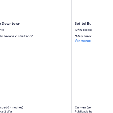
do Downtown
Sofitel Buenos Aires 
nte
10/10
Excelente
 lo hemos disfrutado"
"Muy bien todo. Atenció
Ver menos
ospedó 4 noches)
Carmen
(se hospedó 2 noc
ce 2 días
Publicada hace 6 días