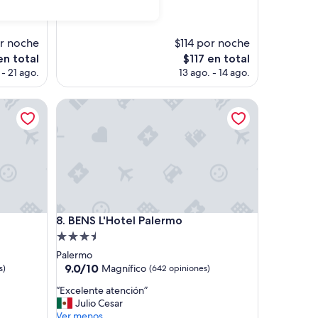
p
opiniones)
e
c
t
r noche
$114 por noche
a
El
en total
$117 en total
c
precio
- 21 ago.
13 ago. - 14 ago.
u
actual
l
es
a
BENS L'Hotel Palermo
de
r
$117
”
BENS L'Hotel Palermo
8. BENS L'Hotel Palermo
Propiedad
de
Palermo
3.5
9.0
9.0/10
Magnífico
s)
(642 opiniones)
de
estrellas
“
“Excelente atención”
10,
E
Julio Cesar
Magnífico,
x
Ver menos
(642