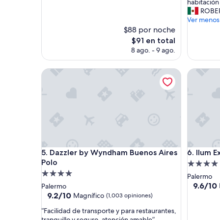
e
c
habitación
opiniones)
opinione
n
t
ROBE
o
o
Ver menos
”
r
$88 por noche
p
El
$91 en total
r
precio
8 ago. - 9 ago.
i
actual
v
es
Dazzler by Wyndham Buenos Aires Polo
i
Ilum Exp
de
l
$91
e
g
i
a
d
o
e
Dazzler by Wyndham Buenos Aires Polo
Ilum Exp
x
5. Dazzler by Wyndham Buenos Aires
6. Ilum 
c
Polo
Propieda
e
Propiedad
de
Palermo
l
de
4.0
9.6
9.6/10
Palermo
e
de
4.0
9.2
estrellas
9.2/10
Magnífico
(1,003 opiniones)
n
10,
de
estrellas
t
“
“Facilidad de transporte y para restaurantes,
Excepcio
10,
e
F
tranquillo y seguro, atención amable”
(587