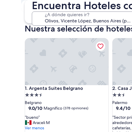
Encuentra Hoteles c
Este fin de semana
P
7 ago. - 9 ago.
¿A dónde quieres ir?
Nuestra selección de hotele
Argenta Suites Belgrano
Casa Jos
Argenta Suites Belgrano
Casa Jos
1. Argenta Suites Belgrano
2. Casa 
Propiedad
Propieda
de
de
Belgrano
Palermo
3.5
2.5
9.0
9.4
9.0/10
9.4/10
Magnífico
(378 opiniones)
de
de
estrellas
estrellas
“
“
“bueno”
“Sector pr
10,
10,
b
S
Araceli M
alrededore
Magnífico,
Excepcio
u
e
Ver menos
cafeterías
(378
(541