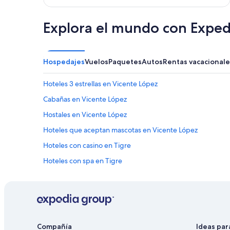
s
l
e
u
g
g
Explora el mundo con Exped
u
a
r
r
o
e
,
s
Hospedajes
Vuelos
Paquetes
Autos
Rentas vacacionale
a
m
t
u
Hoteles 3 estrellas en Vicente López
e
y
n
c
Cabañas en Vicente López
c
ó
i
Hostales en Vicente López
m
ó
o
Hoteles que aceptan mascotas en Vicente López
n
d
a
o
Hoteles con casino en Tigre
m
l
a
Hoteles con spa en Tigre
a
b
h
Hoteles que aceptan mascotas en Tigre
l
a
e
b
Hoteles cerca de Hipódromo de San Isidro
”
i
Apart-Hoteles en Martínez
t
a
Hoteles para ir de compras en Martínez
Compañía
Ideas par
c