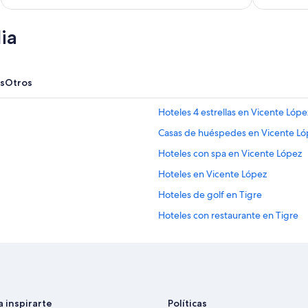
ia
s
Otros
Hoteles 4 estrellas en Vicente Lópe
Casas de huéspedes en Vicente Ló
Hoteles con spa en Vicente López
Hoteles en Vicente López
Hoteles de golf en Tigre
Hoteles con restaurante en Tigre
Hoteles cerca de Centro comercial
Hoteles en Villa Adelina
B&B en Martínez
Hoteles con restaurante en Martín
a inspirarte
Políticas