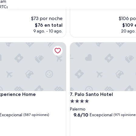
c
 amplia ”
Ver menos
s)
opiniones)
e
RTO FERNANDO
31
l
e
$73 por noche
$106 po
n
El
El
$76 en total
$109 
t
precio
precio
9 ago. - 10 ago.
20 ago. 
e
actual
actual
u
es
es
erience Home
b
Palo Santo Hotel
de
de
i
$76
$109
c
a
c
i
ó
n
y
erience Home
Palo Santo Hotel
u
Experience Home
7. Palo Santo Hotel
n
d
Propiedad
o
de
Palermo
s
4.0
9.6
9.6/10
Excepcional
Excepcional
(587 opiniones)
(971 opinione
e
de
estrellas
s
10,
p
nal,
Excepcional,
a
(971