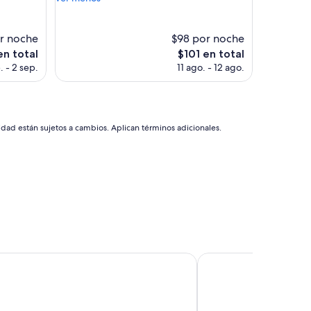
c
opiniones)
e
l
r noche
$98 por noche
e
El
en total
$101 en total
n
precio
. - 2 sep.
11 ago. - 12 ago.
t
actual
e
es
a
de
t
$101
e
idad están sujetos a cambios. Aplican términos adicionales.
n
c
i
ó
n
”
o Downtown
Sofitel Buenos Aires R