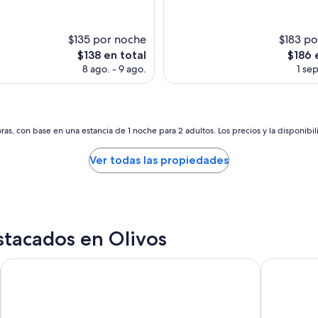
c
s)
opiniones)
i
o
$135 por noche
$183 po
s
El
El
$138 en total
$186 
h
precio
precio
e
8 ago. - 9 ago.
1 sep
actual
actual
r
es
es
m
de
de
o
$138
$186
s
as, con base en una estancia de 1 noche para 2 adultos. Los precios y la disponibil
o
s
”
Ver todas las propiedades
stacados en Olivos
Tango de Mayo Hotel
Principad