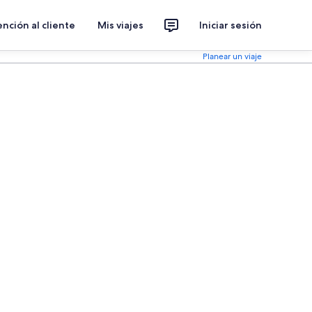
nción al cliente
Mis viajes
Iniciar sesión
Planear un viaje