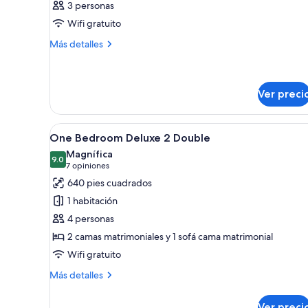
3 personas
Habitación
Wifi gratuito
Más
Más detalles
detalles
sobre
Habitación
Ver preci
Abrir
Una habitación de hotel con d
7
One Bedroom Deluxe 2 Double
todas
Magnífica
las
9.0
9.0 de 10
(7
7 opiniones
fotos
opiniones)
640 pies cuadrados
de
1 habitación
One
4 personas
Bedroom
2 camas matrimoniales y 1 sofá cama matrimonial
Deluxe
Wifi gratuito
2
Double
Más
Más detalles
detalles
sobre
Ver preci