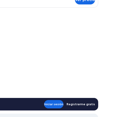
ne
droom
emium
scanso.
uble
Iniciar sesión
Registrarme gratis