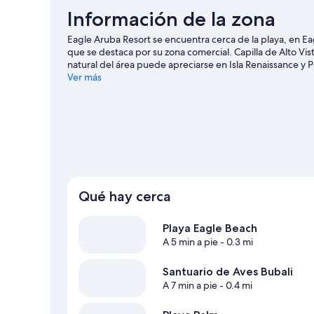
Información de la zona
Eagle Aruba Resort se encuentra cerca de la playa, en E
que se destaca por su zona comercial. Capilla de Alto Vist
natural del área puede apreciarse en Isla Renaissance y
comercial Paseo Herencia y Ayuntamiento de Aruba. Las
Ver más
de disfrutar del agua y, si buscas un poco de adrenalina,
montaña en los alrededores.
Visita nuestra guía de Oran
Qué hay cerca
Playa Eagle Beach
A 5 min a pie
- 0.3 mi
Santuario de Aves Bubali
A 7 min a pie
- 0.4 mi