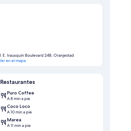
J. E. Irausquin Boulevard 248, Oranjestad
Ver en el mapa
Sección del mapa
Restaurantes
Puro Coffee
A 8 min a pie
Coco Loco
A 10 min a pie
Marea
A 11 min a pie