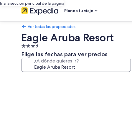
Ir a la sección principal de la página
Planea tu viaje
Ver todas las propiedades
Eagle Aruba Resort
Propiedad
de
Elige las fechas para ver precios
3.5
¿A dónde quieres ir?
estrellas
Galería
de
fotos
de
Eagle
Aruba
Resort