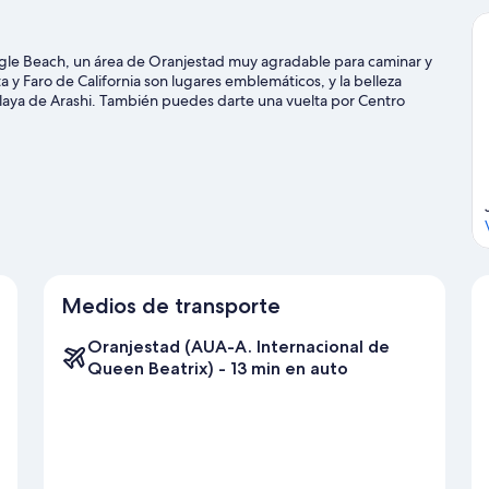
agle Beach, un área de Oranjestad muy agradable para caminar y
a y Faro de California son lugares emblemáticos, y la belleza
 Playa de Arashi. También puedes darte una vuelta por Centro
 actividades como kayaks y buceo ofrecen una gran oportunidad
 puedes hacer paseos a pie o ciclismo en senderos y ciclismo de
jestad
Medios de transporte
Oranjestad (AUA-A. Internacional de
Queen Beatrix) - 13 min en auto