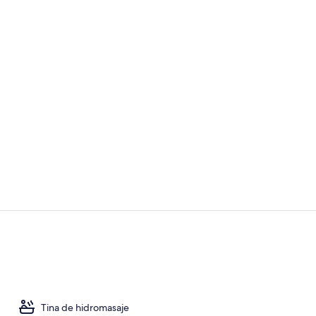
Video realiz
Gimnasio
Tina de hidromasaje