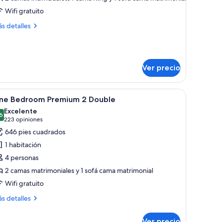
uite
Wifi gratuito
remium
ás
s detalles
talles
bre
ite
emium
Ver precio
ed y un control remoto sobre una mesa de madera.
ma de alta calidad y caja de seguridad en la habitación
brir
Un salón luminoso con sofá, mesa de comedor y
6
ne Bedroom Premium 2 Double
odas
Excelente
s
6
8.6 de 10
(223
223 opiniones
otos
opiniones)
646 pies cuadrados
e
1 habitación
ne
4 personas
edroom
2 camas matrimoniales y 1 sofá cama matrimonial
remium
Wifi gratuito
ouble
ás
s detalles
talles
bre
Ver precio