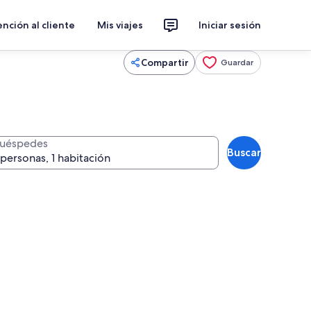
nción al cliente
Mis viajes
Iniciar sesión
Compartir
Guardar
uéspedes
Buscar