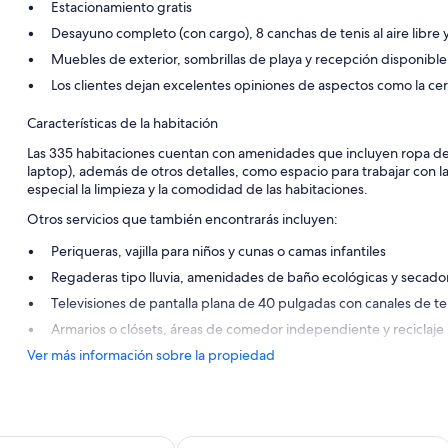
Estacionamiento gratis
Desayuno completo (con cargo), 8 canchas de tenis al aire libre y
Muebles de exterior, sombrillas de playa y recepción disponible 
Los clientes dejan excelentes opiniones de aspectos como la cerca
Características de la habitación
Las 335 habitaciones cuentan con amenidades que incluyen ropa de 
laptop), además de otros detalles, como espacio para trabajar con 
especial la limpieza y la comodidad de las habitaciones.
Otros servicios que también encontrarás incluyen:
Periqueras, vajilla para niños y cunas o camas infantiles
Regaderas tipo lluvia, amenidades de baño ecológicas y secado
Televisiones de pantalla plana de 40 pulgadas con canales de t
Armarios o clósets, áreas de comedor independiente y reciclaje
Ver más información sobre la propiedad
y IHG
each
Courtyard by Marriott Aruba Resort