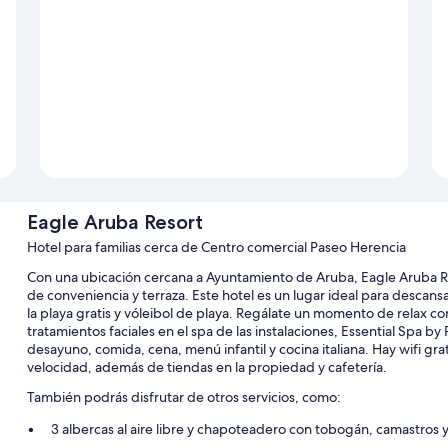
Eagle Aruba Resort
Hotel para familias cerca de Centro comercial Paseo Herencia
Con una ubicación cercana a Ayuntamiento de Aruba, Eagle Aruba Res
de conveniencia y terraza. Este hotel es un lugar ideal para descans
la playa gratis y vóleibol de playa. Regálate un momento de relax co
tratamientos faciales en el spa de las instalaciones, Essential Spa b
desayuno, comida, cena, menú infantil y cocina italiana. Hay wifi gr
velocidad, además de tiendas en la propiedad y cafetería.
También podrás disfrutar de otros servicios, como:
3 albercas al aire libre y chapoteadero con tobogán, camastros y