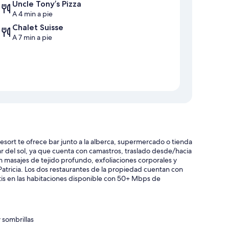
Uncle Tony’s Pizza
A 4 min a pie
Chalet Suisse
A 7 min a pie
ort te ofrece bar junto a la alberca, supermercado o tienda
ar del sol, ya que cuenta con camastros, traslado desde/hacia
n masajes de tejido profundo, exfoliaciones corporales y
y Patricia. Los dos restaurantes de la propiedad cuentan con
atis en las habitaciones disponible con 50+ Mbps de
 sombrillas