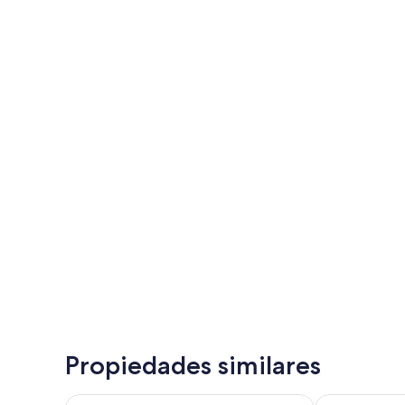
Propiedades similares
Holiday Inn Resort Aruba - Beach Resort & Casino b
MVC Eagle B