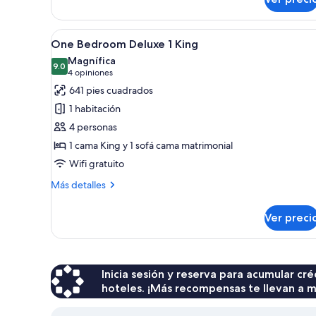
One
Bedroom
Deluxe
Abrir
Una persona apoyada en una ven
9
2
One Bedroom Deluxe 1 King
todas
Double
Magnífica
las
9.0
9.0 de 10
(4
4 opiniones
fotos
opiniones)
641 pies cuadrados
de
1 habitación
One
4 personas
Bedroom
1 cama King y 1 sofá cama matrimonial
Deluxe
Wifi gratuito
1
King
Más
Más detalles
detalles
sobre
Ver preci
One
Bedroom
Deluxe
1
King
Inicia sesión y reserva para acumular c
hoteles. ¡Más recompensas te llevan a m