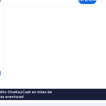
One
O
Premium
Be
Suite
Pr
tana con vista a un área de piscina, incluyendo sombrillas y sillones de de
1
2
King
Do
o
rédito OneKeyCash en miles de
ás aventuras!