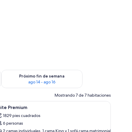
fin de semana ago 7 - ago 9
Consulta la disponibilidad para el próximo fin de semana ago 
Próximo fin de semana
ago 14 - ago 16
Mostrando 7 de 7 habitaciones
 seguridad en la habitación
brir
Ropa de cama de alta calidad y caja de seguri
6
uite Premium
odas
1829 pies cuadrados
s
6 personas
otos
e
2 camas individuales, 1 cama King y 1 sofá cama matrimonial