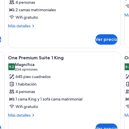
4 personas
Room
S
2 camas matrimoniales
Premium
P
M
Má
Wifi gratuito
de
so
Más
Más detalles
Su
detalles
Pr
sobre
o
Ver precio
Room
Premium
os camas, una mesita de noche con lámpara, un cuadro enmarcado en la par
Abrir
One Premium Suite 1 King | Ropa de ca
A
7
One Premium Suite 1 King
O
todas
t
Magnífica
las
9.2
la
8.
9.2 de 10
(234
234 opiniones
fotos
f
opiniones)
645 pies cuadrados
de
d
1 habitación
One
O
4 personas
Premium
B
1 cama King y 1 sofá cama matrimonial
Suite
P
Wifi gratuito
1
2
King
D
Más
M
Más detalles
Má
detalles
de
sobre
so
o
Ver precio