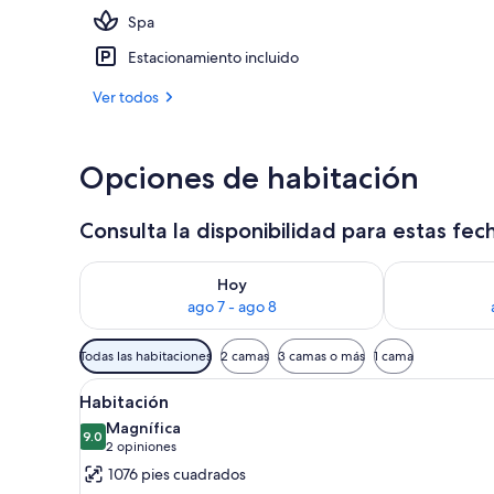
Spa
Vista aérea
Estacionamiento incluido
Ver todos
Opciones de habitación
Consulta la disponibilidad para estas fec
Consulta la disponibilidad para hoy ago 7 - ago 8
Consulta la d
Hoy
ago 7 - ago 8
Filtros
Todas las habitaciones
2 camas
3 camas o más
1 cama
disponibles
Abrir
Ropa de cama de alta calidad y
para
4
Habitación
todas
las
Magnífica
las
9.0
habitaciones
9.0 de 10
(2
2 opiniones
fotos
opiniones)
1076 pies cuadrados
de