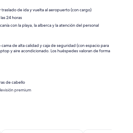
 traslado de ida y vuelta al aeropuerto (con cargo)
las 24 horas
nía con la playa, la alberca y la atención del personal
cama de alta calidad y caja de seguridad (con espacio para
laptop y aire acondicionado. Los huéspedes valoran de forma
ras de cabello
elevisión premium
Radisson Blu Aruba
Embassy Suites By Hilt