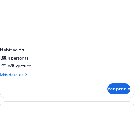
Habitación
4 personas
Wifi gratuito
Más
Más detalles
detalles
sobre
Ver precio
Habitación