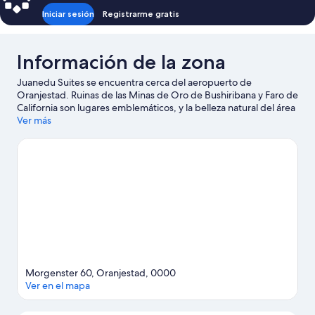
Iniciar sesión
Registrarme gratis
Información de la zona
Juanedu Suites se encuentra cerca del aeropuerto de
Oranjestad. Ruinas de las Minas de Oro de Bushiribana y Faro de
California son lugares emblemáticos, y la belleza natural del área
puede apreciarse en Monte Hooiberg y Playa Surfside. También
Ver más
puedes darte una vuelta por Ayuntamiento de Aruba y Royal
Plaza Mall. En la zona puedes practicar actividades como
natación, o disfrutar del aire libre mientras haces alpinismo.
Visita nuestra guía de Oranjestad
Morgenster 60, Oranjestad, 0000
Ver en el mapa