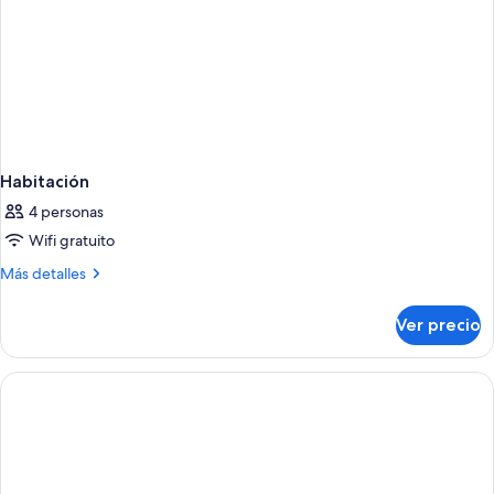
Habitación
4 personas
Wifi gratuito
Más
Más detalles
detalles
sobre
Ver precio
Habitación