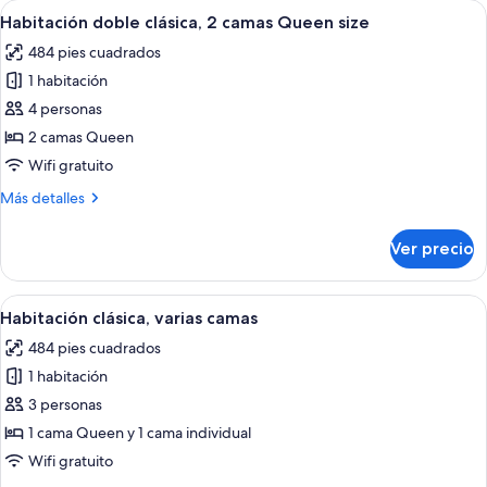
Abrir
Una cocina compacta con refrigerador,
15
cama
Habitación doble clásica, 2 camas Queen size
todas
Queen
484 pies cuadrados
size
las
1 habitación
fotos
de
4 personas
Habitación
2 camas Queen
doble
Wifi gratuito
clásica,
Más
Más detalles
2
detalles
camas
sobre
Ver precio
Habitación
Queen
doble
size
clásica,
Abrir
Habitación de hotel con dos camas, un e
6
2
Habitación clásica, varias camas
todas
camas
484 pies cuadrados
Queen
las
size
1 habitación
fotos
de
3 personas
Habitación
1 cama Queen y 1 cama individual
clásica,
Wifi gratuito
varias