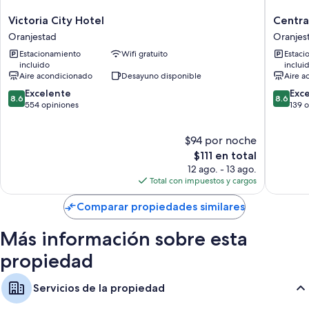
como wifi gratis y caja de seguridad. Los huéspedes valoran de forma
Victoria
Central
Victoria City Hotel
Centra
positiva la limpieza de las habitaciones.
City
Boutiqu
Oranjestad
Oranjes
Hotel
Hotel
Otros de los servicios que también disfrutarás son:
Estacionamiento
Wifi gratuito
Estaci
Oranjestad
Oranjes
incluido
inclui
Baños con regaderas y shampoo
Aire acondicionado
Desayuno disponible
Aire a
Televisiones de pantalla plana con canales digitales
8.6
8.6
Excelente
Exc
8.6
8.6
Armarios o clósets, congeladores o refrigeradores con congelador y
de
de
554 opiniones
139 
microondas
10,
10,
Excelente,
Excelent
$94 por noche
554
139
opiniones
El
opinion
$111 en total
precio
12 ago. - 13 ago.
actual
Total con impuestos y cargos
es
de
Comparar propiedades similares
$111
Más información sobre esta
propiedad
Servicios de la propiedad