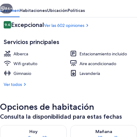
erior
Siguiente
84+
Resumen
Habitaciones
Ubicación
Políticas
Opiniones
Excepcional
9.4
Ver las 602 opiniones
9.4 de 10,
Servicios principales
Alberca
Estacionamiento incluido
Wifi gratuito
Aire acondicionado
Gimnasio
Lavandería
Alberca al aire libre
Ver todos
Opciones de habitación
Consulta la disponibilidad para estas fechas
Consulta la disponibilidad para hoy ago 9 - ago 10
Consulta la disponibilidad par
Hoy
Mañana