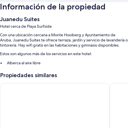
Información de la propiedad
Juanedu Suites
Hotel cerca de Playa Surfside
Con una ubicación cercana a Monte Hooiberg y Ayuntamiento de
Aruba, Juanedu Suites te ofrece terraza, jardín y servicio de lavandería o
tintorería. Hay wifi gratis en las habitaciones y gimnasio disponibles.
Estos son algunos más de los servicios en este hotel:
Alberca al aire libre
Estacionamiento gratis
Propiedades similares
Máquina expendedora, no se permite fumar en la propiedad y
muebles de exterior
Victoria City Hotel
Central 
Caja de seguridad en la recepción y resguardo de equipaje
Los huéspedes dejan excelentes opiniones de aspectos como la
atención del personal
Características de la habitación
Todas las habitaciones de Juanedu Suites tienen amenidades que
incluyen aire acondicionado, además de algunos detalles adicionales,