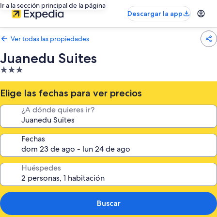
Ir a la sección principal de la página
Descargar la app
Ver todas las propiedades
Juanedu Suites
Propiedad
de
3.0
Elige las fechas para ver precios
estrellas
¿A dónde quieres ir?
Fechas
Huéspedes
Buscar