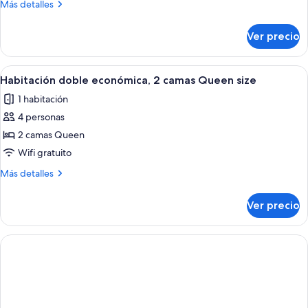
Más
Más detalles
camas
detalles
sobre
Ver precio
Habitación
clásica,
varias
Abrir
Habitación de hotel con dos camas, un so
4
camas
Habitación doble económica, 2 camas Queen size
todas
1 habitación
las
4 personas
fotos
de
2 camas Queen
Habitación
Wifi gratuito
doble
Más
Más detalles
económica,
detalles
2
sobre
Ver precio
Habitación
camas
doble
Queen
económica,
size
2
camas
Queen
size