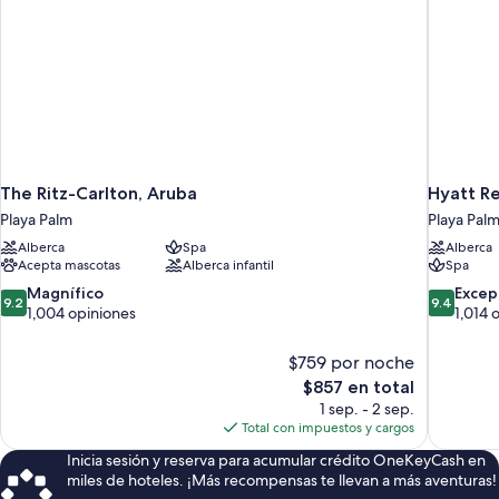
The Ritz-Carlton, Aruba
Hyatt R
Playa Palm
Playa Pal
Alberca
Spa
Alberca
Acepta mascotas
Alberca infantil
Spa
9.2
9.4
Magnífico
Excep
9.2
9.4
de
de
1,004 opiniones
1,014 
10,
10,
Magnífico,
Excepcion
$759 por noche
1,004
1,014
El
$857 en total
opiniones
opiniones
precio
1 sep. - 2 sep.
actual
Total con impuestos y cargos
es
Inicia sesión y reserva para acumular crédito OneKeyCash en
de
miles de hoteles. ¡Más recompensas te llevan a más aventuras!
$857