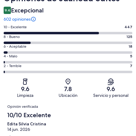
Excepcional
9.4
602 opiniones
Puntuación
10 - Excelente
447
de
Puntuación
8 - Bueno
125
10,
de
es
Puntuación
6 - Aceptable
18
8,
decir,
de
es
Puntuación
4 - Malo
5
Excelente.
6,
decir,
de
Basada
es
Puntuación
2 - Terrible
7
Bueno.
4,
en
decir,
de
Basada
es
447
Aceptable.
2,
en
decir,
de
Basada
es
125
Malo.
9.6
7.8
9.6
602
en
decir,
de
Basada
Limpieza
Ubicación
Servicio y personal
opiniones
18
Terrible.
602
en
Opiniones
de
Basada
opiniones
Opinión verificada
5
602
en
de
10/10 Excelente
opiniones
7
602
de
Edita Silvia Cristina
opiniones
14 jun. 2026
602