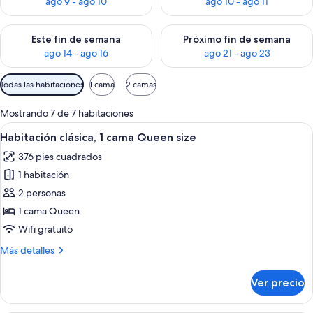
ago 9 - ago 10
ago 10 - ago 11
Consulta la disponibilidad para este fin de semana ago 14 - ag
Consulta la disponibilidad pa
Este fin de semana
Próximo fin de semana
ago 14 - ago 16
ago 21 - ago 23
Filtros
Todas las habitaciones
1 cama
2 camas
disponibles
para
Mostrando 7 de 7 habitaciones
las
Abrir
Un dormitorio con cama, sofá, dos mes
26
Habitación clásica, 1 cama Queen size
habitaciones
todas
376 pies cuadrados
las
1 habitación
fotos
de
2 personas
Habitación
1 cama Queen
clásica,
Wifi gratuito
1
Más
Más detalles
cama
detalles
Queen
sobre
Ver precio
Habitación
size
clásica,
1