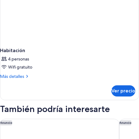
Habitación
4 personas
Wifi gratuito
Más
Más detalles
detalles
sobre
Ver precio
Habitación
También podría interesarte
The Ritz-Carlton, Aruba
Hyatt Re
Anuncio
Anuncio