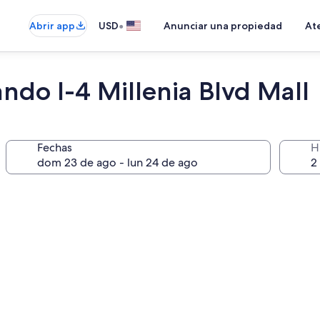
•
Abrir app
USD
Anunciar una propiedad
Ate
ndo I-4 Millenia Blvd Mall
Fechas
H