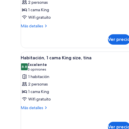
2 personas
Habitación,
1 cama King
1
Wifi gratuito
cama
King
Más
Más detalles
detalles
size
sobre
Ver preci
Habitación,
1
cama
Abrir
Habitación de hotel con cama, e
7
King
Habitación, 1 cama King size, tina
todas
size
Excelente
las
8.8
8.8 de 10
(3
3 opiniones
fotos
opiniones)
1 habitación
de
2 personas
Habitación,
1 cama King
1
Wifi gratuito
cama
King
Más
Más detalles
detalles
size,
sobre
tina
Habitación,
Ver preci
1