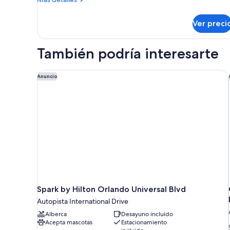
detalles
sobre
Ver preci
Habitación
También podría interesarte
Spark by Hilton Orlando Universal Blvd
Anuncio
Spark by Hilton Orlando Universal Blvd
Autopista International Drive
Alberca
Desayuno incluido
Acepta mascotas
Estacionamiento