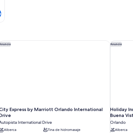
o
City Express by Marriott Orlando International Drive
Holiday In
Anuncio
Anuncio
City Express by Marriott Orlando International
Holiday In
Drive
Buena Vis
Autopista International Drive
Orlando
Alberca
Tina de hidromasaje
Alberca