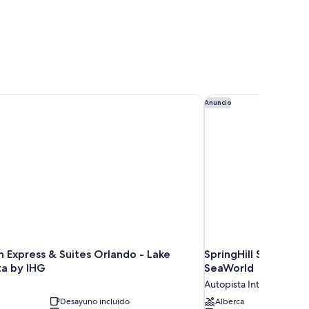
n Express & Suites Orlando - Lake Buena Vista by IHG
SpringHill Suites by
Anuncio
n Express & Suites Orlando - Lake
SpringHill Suites by
ta by IHG
SeaWorld
Autopista International 
Desayuno incluido
Alberca