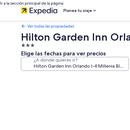
Ir a la sección principal de la página
Planea tu viaje
Ver todas las propiedades
Hilton Garden Inn Orla
Propiedad
de
Elige las fechas para ver precios
3.0
¿A dónde quieres ir?
estrellas
Galería
de
fotos
de
Hilton
Garden
Inn