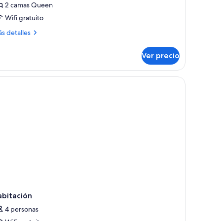
2 camas Queen
Wifi gratuito
amas
ueen
ás
s detalles
talles
ize
bre
Hearing)
Ver precio
bitación,
mas
entana con cortinas.
aptop y cortinas blackout
ueen
ze
earing)
abitación
4 personas