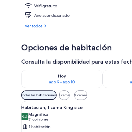
Wifi gratuito
Patio
Aire acondicionado
Ver todos
Opciones de habitación
Consulta la disponibilidad para estas fec
Consulta la disponibilidad para hoy ago 9 - ago 10
Consulta la d
Hoy
ago 9 - ago 10
a
Filtros
Todas las habitaciones
1 cama
2 camas
disponibles
Abrir
Habitación de hotel con cama, e
para
7
Habitación, 1 cama King size
todas
las
Magnífica
las
9.2
habitaciones
9.2 de 10
(31
31 opiniones
fotos
opiniones)
1 habitación
de