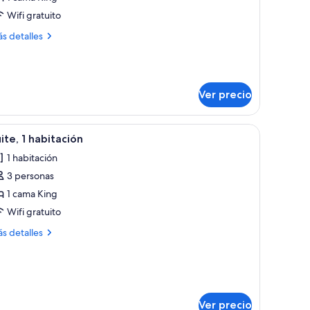
ite,
Wifi gratuito
ás
s detalles
abitación
talles
bre
ite,
Ver precio
bitación
ama, mesita de noche, televisor y un cuadro en la pared.
brir
Una habitación de hotel moderna con cama, me
8
ite, 1 habitación
odas
1 habitación
s
3 personas
otos
e
1 cama King
ite,
Wifi gratuito
ás
s detalles
abitación
talles
bre
ite,
bitación
Ver precio