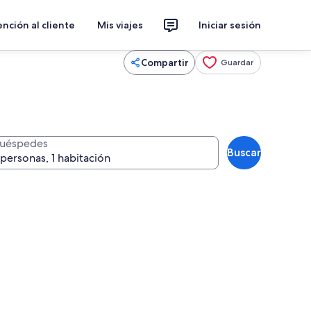
nción al cliente
Mis viajes
Iniciar sesión
Compartir
Guardar
uéspedes
Buscar