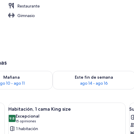
Restaurante
Gimnasio
has
isponibilidad para mañana ago 10 - ago 11
Consulta la disponibilidad para este 
Mañana
Este fin de semana
go 10 - ago 11
ago 14 - ago 16
scritorio, silla, ventana con cortinas y un cuadro en la pared.
Abrir
Habitación de hotel con cama, escritori
A
6
Habitación, 1 cama King size
Su
todas
t
Excepcional
las
9.8
la
9.8 de 10
(15
15 opiniones
fotos
f
opiniones)
1 habitación
de
d