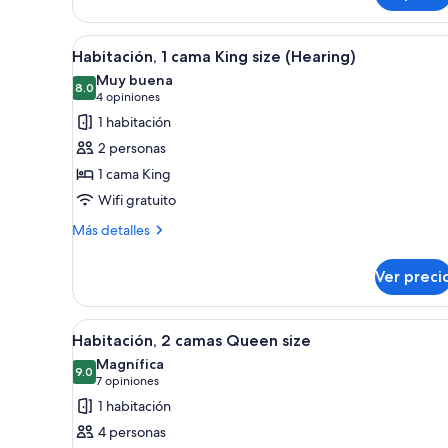
cama
King
Abrir
Habitación de hotel con cama, e
size,
7
Habitación, 1 cama King size (Hearing)
todas
tina
Muy buena
las
8.0
8.0 de 10
(4
4 opiniones
fotos
opiniones)
1 habitación
de
2 personas
Habitación,
1 cama King
1
Wifi gratuito
cama
King
Más
Más detalles
detalles
size
sobre
(Hearing)
Ver preci
Habitación,
1
cama
Abrir
Habitación de hotel con dos cam
8
King
Habitación, 2 camas Queen size
todas
size
Magnífica
(Hearing)
las
9.0
9.0 de 10
(7
7 opiniones
fotos
opiniones)
1 habitación
de
4 personas
Habitación,