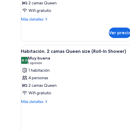
2 camas Queen
2
Wifi gratuito
camas
Queen
Más
Más detalles
detalles
size
sobre
Ver preci
Habitación,
2
camas
Abrir
Habitación de hotel con dos cam
7
Queen
Habitación, 2 camas Queen size (Roll-In Shower)
todas
size
Muy buena
las
8.0
8.0 de 10
(1
1 opinión
fotos
opinión)
1 habitación
de
4 personas
Habitación,
2 camas Queen
2
Wifi gratuito
camas
Queen
Más
Más detalles
detalles
size
sobre
(Roll-
Habitación,
In
2
Shower)
camas