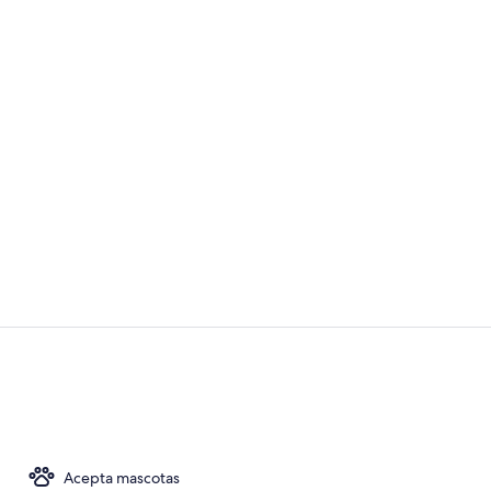
Lobby
Bar (en la p
Acepta mascotas