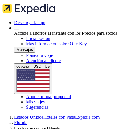
Descargar la app
Accede a ahorros al instante con los Precios para socios
Iniciar sesión
Más información sobre One Key
Mensajes
Planea tu viaje
Atención al cliente
español · USD · US
Anunciar una propiedad
Mis viajes
Sugerencias
Estados Unidos
Hoteles con vista
Expedia.com
Florida
Hoteles con vista en Orlando