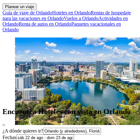
Planear un viaje
Guía de viaje de Orlando
Hoteles en Orlando
Rentas de hospedaje
para las vacaciones en Orlando
Vuelos a Orlando
Actividades en
Orlando
Renta de autos en Orlando
Paquetes vacacionales en
Orlando
Encuentra Hoteles con vista en Orlando
¿A dónde quieres ir?
Fechas