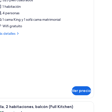
e
1 habitación
abitación,
4 personas
1 cama King y 1 sofá cama matrimonial
ama
Wifi gratuito
ing
ize
ás
s detalles
talles
bre
ofá
bitación,
ama,
alcón
ma
ng
ze
fá
ma,
lcón
Ver precio
brir
Una cocina moderna con encimeras de granito,
13
lla, 2 habitaciones, balcón (Full Kitchen)
odas