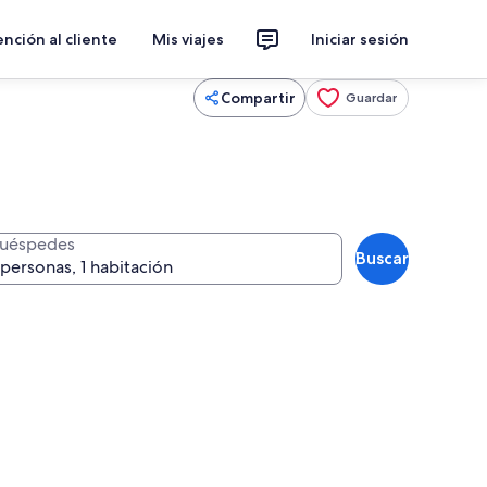
nción al cliente
Mis viajes
Iniciar sesión
Compartir
Guardar
uéspedes
Buscar