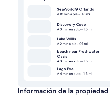
SeaWorld® Orlando
A 15 min a pie
- 0.8 mi
Discovery Cove
A 3 min en auto
- 1.5 mi
Lake Willis
A 2 min a pie
- 0.1 mi
beach near Freshwater
Oasis
A 3 min en auto
- 1.5 mi
Lago Eve
A 4 min en auto
- 1.3 mi
Información de la propiedad