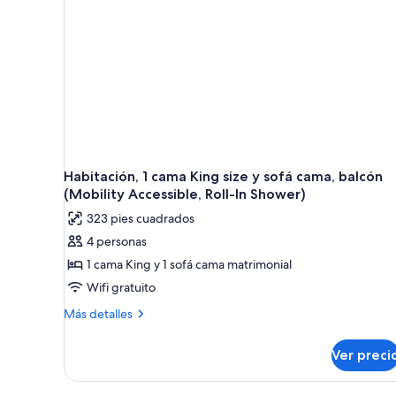
Kitchen)
Habitación, 1 cama King size y sofá cama, balcón
(Mobility Accessible, Roll-In Shower)
323 pies cuadrados
4 personas
1 cama King y 1 sofá cama matrimonial
Wifi gratuito
Más
Más detalles
detalles
sobre
Ver preci
Habitación,
1
cama