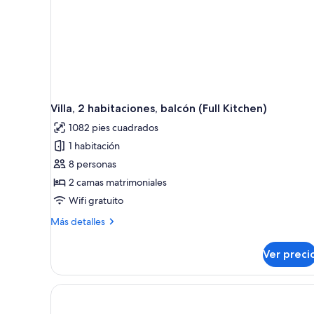
Villa, 2 habitaciones, balcón (Full Kitchen)
1082 pies cuadrados
1 habitación
8 personas
2 camas matrimoniales
Wifi gratuito
Más
Más detalles
detalles
sobre
Ver preci
Villa,
2
habitaciones,
balcón
(Full