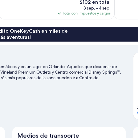
El
1,784
$102 en total
5,529
precio
opiniones
3 sep. - 4 sep.
opiniones
actual
Total con impuestos y cargos
es
de
$102
rédito OneKeyCash en miles de
ás aventuras!
emáticos y en un lago, en Orlando. Aquellos que deseen ir de
 Vineland Premium Outlets y Centro comercial Disney Springs™,
rés más populares de la zona pueden ir a Centro de
quatica. ¿Viajas con niños? No te pierdas Rueda de la fortuna
™ de Universal. Encontrarás muchas opciones para conocer la
rlando
Medios de transporte