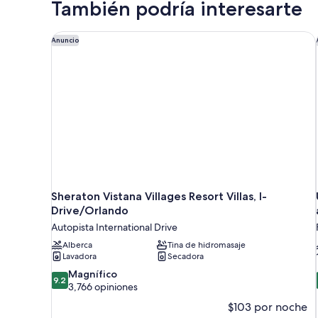
También podría interesarte
King
size
y
Sheraton Vistana Villages Resort Villas, I-Drive/Orla
Anuncio
sofá
cama,
balcón
(Mobility
Accessible,
Roll-
In
Shower)
Sheraton Vistana Villages Resort Villas, I-
Drive/Orlando
Autopista International Drive
Alberca
Tina de hidromasaje
Lavadora
Secadora
9.2
Magnífico
9.2
de
3,766 opiniones
10,
$103 por noche
Magnífico,