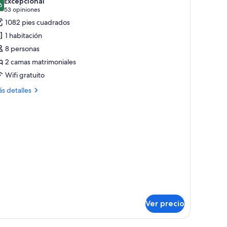
Excepcional
s
6
9.6 de 10
(53
53 opiniones
otos
opiniones)
1082 pies cuadrados
e
1 habitación
lla,
8 personas
2 camas matrimoniales
abitaciones,
Wifi gratuito
alcón
ull
ás
s detalles
itchen)
talles
bre
la,
bitaciones,
lcón
ll
tchen)
Ver precio