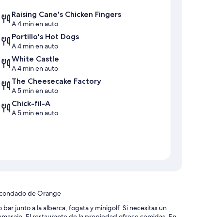
Raising Cane's Chicken Fingers
A 4 min en auto
Portillo's Hot Dogs
A 4 min en auto
White Castle
A 4 min en auto
The Cheesecake Factory
A 5 min en auto
Chick-fil-A
A 5 min en auto
el condado de Orange
bar junto a la alberca, fogata y minigolf. Si necesitas un
omasaje. El restaurante de la propiedad ofrece comidas. En