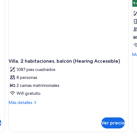
la
9.
f
d
Vi
2
h
b
(F
M
Má
K
de
Villa, 2 habitaciones, balcón (Hearing Accessible)
so
1087 pies cuadrados
Vil
2
8 personas
ha
2 camas matrimoniales
ba
(Fu
Wifi gratuito
Ki
Más
Más detalles
detalles
sobre
Villa,
o
Ver precio
2
habitaciones,
balcón