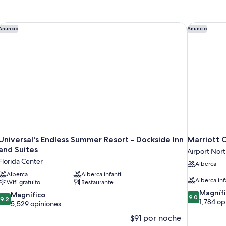
(Hearing
Accessible)
ndo
Universal's Endless Summer Resort - Dockside Inn and Suites
Marriott O
Anuncio
Anuncio
Universal's Endless Summer Resort - Dockside Inn
Marriott 
and Suites
Airport Nor
Florida Center
Alberca
Alberca
Alberca infantil
Alberca inf
Wifi gratuito
Restaurante
9.0
Magníf
9.2
Magnífico
9.0
9.2
de
1,784 op
de
5,529 opiniones
10,
10,
$91 por noche
Magnífico,
Magnífico,