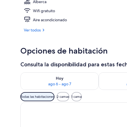
Alberca
Wifi gratuito
Exterior
Aire acondicionado
Ver todos
Opciones de habitación
Consulta la disponibilidad para estas fec
Consulta la disponibilidad para hoy ago 6 - ago 7
Consulta la d
Hoy
ago 6 - ago 7
Filtros
Todas las habitaciones
2 camas
1 cama
disponibles
para
las
habitaciones