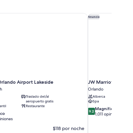
rlando Airport Lakeside
JW Marriott Orlando
Anuncio
Orlando Airport Lakeside
JW Marriott Orland
th
Orlando
Traslado del/al
Alberca
aeropuerto gratis
Spa
antil
Restaurante
9.2
Magnífico
9.2
ico
de
1,011 opiniones
iniones
10,
Magnífico,
$118 por noche
1,011