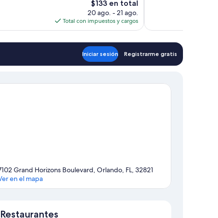
El
$133 en total
opiniones
precio
20 ago. - 21 ago.
actual
Total con impuestos y cargos
es
de
$133
Iniciar sesión
Registrarme gratis
7102 Grand Horizons Boulevard, Orlando, FL, 32821
Ver en el mapa
Sección del mapa
Restaurantes