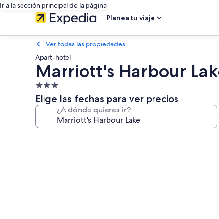
Ir a la sección principal de la página
Planea tu viaje
Ver todas las propiedades
Apart-hotel
Marriott's Harbour Lak
Propiedad
de
Elige las fechas para ver precios
3.0
¿A dónde quieres ir?
estrellas
Galería
de
fotos
de
Marriott's
Harbour