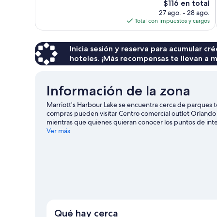
El
$116 en total
3,766
precio
27 ago. - 28 ago.
opiniones
actual
Total con impuestos y cargos
es
de
$116
Inicia sesión y reserva para acumular c
hoteles. ¡Más recompensas te llevan a m
Información de la zona
Marriott's Harbour Lake se encuentra cerca de parques t
compras pueden visitar Centro comercial outlet Orlando
mientras que quienes quieran conocer los puntos de inte
convenciones del condado de Orange y Parque acuático A
Ver más
The Wheel at ICON Park™ y Parque acuático Volcano Bay
zona con actividades como golf.
Visita nuestra guía de O
Ver más apart-hoteles en Orlando
Qué hay cerca