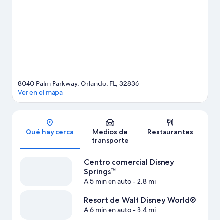
condado de Orange y Resort de Walt Disney World®. ¿Viajas
con niños? No te pierdas Epcot® y Parque temático Universal
Orlando Resort™.
Visita nuestra guía de Orlando
8040 Palm Parkway, Orlando, FL, 32836
Ver en el mapa
Sección del mapa
Qué hay cerca
Medios de
Restaurantes
transporte
Centro comercial Disney
Springs™
A 5 min en auto
- 2.8 mi
Resort de Walt Disney World®
A 6 min en auto
- 3.4 mi