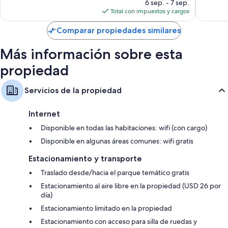
precio
opiniones
opinion
6 sep. - 7 sep.
Televisiones LCD con canales de televisión premium
actual
Total con impuestos y cargos
Microondas, camas infantiles gratuitas y cafeteras
es
de
Comparar propiedades similares
$156
Más información sobre esta
propiedad
Servicios de la propiedad
Internet
Disponible en todas las habitaciones: wifi (con cargo)
Disponible en algunas áreas comunes: wifi gratis
Estacionamiento y transporte
Traslado desde/hacia el parque temático gratis
Estacionamiento al aire libre en la propiedad (USD 26 por
día)
Estacionamiento limitado en la propiedad
Estacionamiento con acceso para silla de ruedas y