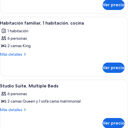
sobre
1
Ver precio
Suite
cama
estudio,
King
1
Abrir
Una habitación de hotel moderna con u
9
size
cama
Habitación familiar, 1 habitación, cocina
todas
King
y
1 habitación
size
las
sofá
y
6 personas
fotos
cama
sofá
de
2 camas King
cama
Habitación
Más
Más detalles
familiar,
detalles
sobre
1
Ver precio
Habitación
habitación,
familiar,
cocina
1
Abrir
Un área de piscina en la azotea con sil
9
habitación,
Studio Suite, Multiple Beds
todas
cocina
6 personas
las
2 camas Queen y 1 sofá cama matrimonial
fotos
de
Más
Más detalles
detalles
Studio
sobre
Suite,
Ver precio
Studio