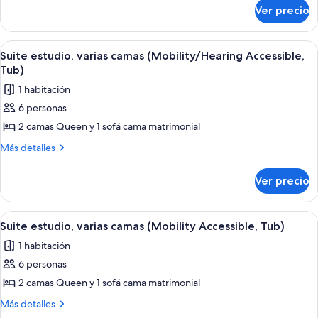
sobre
cama
Ver precio
Suite
King
estudio,
size
1
Abrir
Una habitación de hotel con dos camas
4
cama
y
Suite estudio, varias camas (Mobility/Hearing Accessible,
todas
King
Tub)
sofá
size
las
cama
1 habitación
y
fotos
(Mobility
sofá
6 personas
de
cama
Accessible,
2 camas Queen y 1 sofá cama matrimonial
Suite
(Mobility
Roll-
Accessible,
estudio,
Más
Más detalles
In
Roll-
detalles
varias
In
Shower)
sobre
camas
Ver precio
Shower)
Suite
(Mobility/Hearing
estudio,
Accessible,
varias
Abrir
Una habitación de hotel con dos camas
4
camas
Tub)
Suite estudio, varias camas (Mobility Accessible, Tub)
todas
(Mobility/Hearing
1 habitación
Accessible,
las
Tub)
6 personas
fotos
de
2 camas Queen y 1 sofá cama matrimonial
Suite
Más
Más detalles
estudio,
detalles