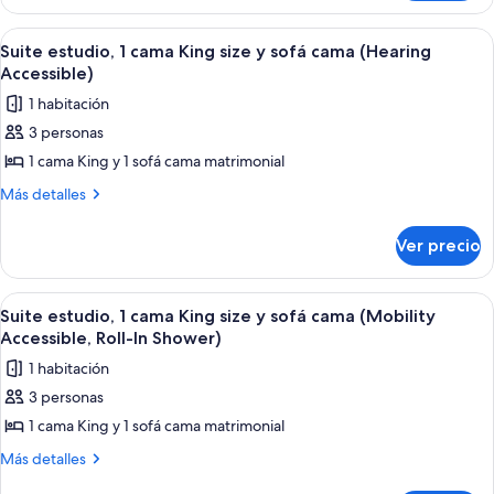
Multiple
Suite,
Beds
Multiple
Abrir
Habitación de hotel con cama, mesita 
4
Beds
Suite estudio, 1 cama King size y sofá cama (Hearing
todas
Accessible)
las
1 habitación
fotos
3 personas
de
1 cama King y 1 sofá cama matrimonial
Suite
estudio,
Más
Más detalles
detalles
1
sobre
cama
Ver precio
Suite
King
estudio,
size
1
Abrir
Habitación de hotel con cama, mesita 
4
cama
y
Suite estudio, 1 cama King size y sofá cama (Mobility
todas
King
Accessible, Roll-In Shower)
sofá
size
las
cama
1 habitación
y
fotos
(Hearing
sofá
3 personas
de
cama
Accessible)
1 cama King y 1 sofá cama matrimonial
Suite
(Hearing
Accessible)
estudio,
Más
Más detalles
detalles
1