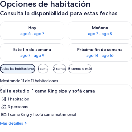
Opciones de habitación
Consulta la disponibilidad para estas fechas
Consulta la disponibilidad para hoy ago 6 - ago 7
Consulta la disponibilidad pa
Hoy
Mañana
ago 6 - ago 7
ago 7 - ago 8
Consulta la disponibilidad para este fin de semana ago 7 - ag
Consulta la disponibilidad par
Este fin de semana
Próximo fin de semana
ago 7 - ago 9
ago 14 - ago 16
Filtros
Todas las habitaciones
1 cama
2 camas
3 camas o más
disponibles
para
Mostrando 11 de 11 habitaciones
las
Abrir
Un área de piscina en la azotea con sil
9
Suite estudio, 1 cama King size y sofá cama
habitaciones
todas
1 habitación
las
3 personas
fotos
de
1 cama King y 1 sofá cama matrimonial
Suite
Más
Más detalles
estudio,
detalles