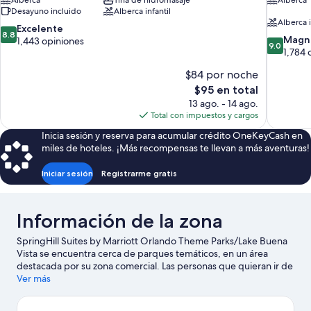
Alberca
Tina de hidromasaje
Alberca
Desayuno incluido
Alberca infantil
Alberca i
8.8
Excelente
8.8
9.0
Magní
de
1,443 opiniones
9.0
de
1,784 
10,
10,
Excelente,
$84 por noche
Magnífico
1,443
El
1,784
$95 en total
opiniones
precio
opiniones
13 ago. - 14 ago.
actual
Total con impuestos y cargos
es
Inicia sesión y reserva para acumular crédito OneKeyCash en
de
miles de hoteles. ¡Más recompensas te llevan a más aventuras!
$95
Iniciar sesión
Registrarme gratis
Información de la zona
SpringHill Suites by Marriott Orlando Theme Parks/Lake Buena
Vista se encuentra cerca de parques temáticos, en un área
destacada por su zona comercial. Las personas que quieran ir de
compras pueden visitar Centro comercial Disney Springs™,
Ver más
mientras que quienes deseen conocer los puntos de interés más
famosos del área pueden ir a Centro de convenciones del