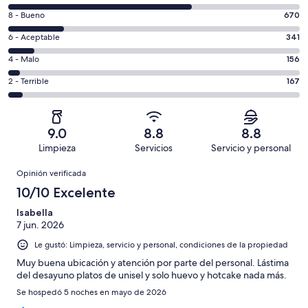
de
Puntuación
8 - Bueno
670
10,
de
es
Puntuación
6 - Aceptable
341
8,
decir,
de
es
Puntuación
4 - Malo
156
Excelente.
6,
decir,
de
Basada
es
Puntuación
2 - Terrible
167
Bueno.
4,
en
decir,
de
Basada
es
2283
Aceptable.
2,
en
decir,
de
Basada
es
670
Malo.
9.0
8.8
8.8
3617
en
decir,
de
Basada
Limpieza
Servicios
Servicio y personal
opiniones
341
Terrible.
3617
en
Opiniones
de
Basada
opiniones
Opinión verificada
156
3617
en
de
10/10 Excelente
opiniones
167
3617
de
Isabella
opiniones
7 jun. 2026
3617
opiniones
Le gustó: Limpieza, servicio y personal, condiciones de la propiedad
Muy buena ubicación y atención por parte del personal. Lástima
del desayuno platos de unisel y solo huevo y hotcake nada más.
Se hospedó 5 noches en mayo de 2026