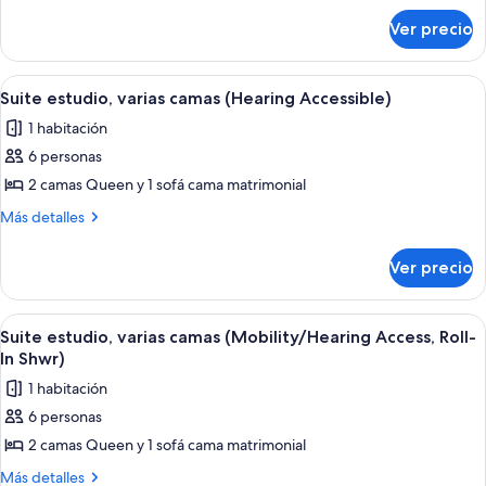
sobre
varias
Ver precio
Suite
camas
estudio,
(Mobility
varias
Abrir
Una habitación de hotel con dos camas
4
Accessible,
camas
Suite estudio, varias camas (Hearing Accessible)
todas
(Mobility
Tub)
1 habitación
Accessible,
las
Tub)
6 personas
fotos
de
2 camas Queen y 1 sofá cama matrimonial
Suite
Más
Más detalles
estudio,
detalles
sobre
varias
Ver precio
Suite
camas
estudio,
(Hearing
varias
Abrir
Una habitación de hotel con dos camas
4
Accessible)
camas
Suite estudio, varias camas (Mobility/Hearing Access, Roll-
todas
(Hearing
In Shwr)
Accessible)
las
1 habitación
fotos
6 personas
de
2 camas Queen y 1 sofá cama matrimonial
Suite
estudio,
Más
Más detalles