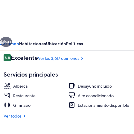
de
SpringHill
Suites
by
Marriott
erior
Siguiente
Orlando
54+
Resumen
Habitaciones
Ubicación
Políticas
Theme
Opiniones
Excelente
8.8
Ver las 3,617 opiniones
Parks/Lake
8.8 de 10,
Buena
Servicios principales
Vista
Alberca
Desayuno incluido
Restaurante
Aire acondicionado
Gimnasio
Estacionamiento disponible
Servicio de la propiedad
Ver todos