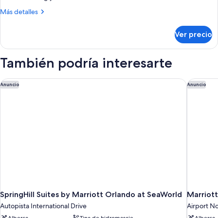
estudio,
Más
Más detalles
detalles
1
sobre
cama
Ver precio
Suite
King
estudio,
size
1
También podría interesarte
cama
y
King
sofá
size
SpringHill Suites by Marriott Orlando at SeaWorld
Marriott
Anuncio
Anuncio
cama
y
(Mobility
sofá
cama
Accessible,
(Mobility
Tub)
Accessible,
Tub)
SpringHill Suites by Marriott Orlando at SeaWorld
Marriott
Autopista International Drive
Airport N