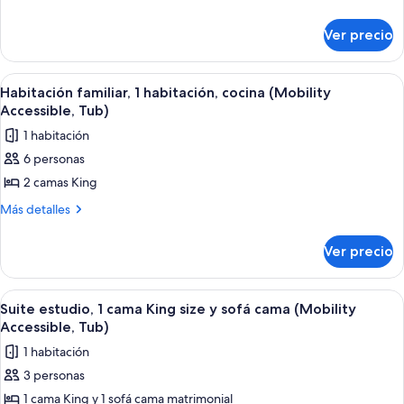
detalles
varias
sobre
camas
Ver precio
Suite
(Mobility/Hearing
estudio,
Access,
varias
Abrir
Habitación de hotel con dos camas, un 
5
camas
Roll-
Habitación familiar, 1 habitación, cocina (Mobility
todas
(Mobility/Hearing
Accessible, Tub)
In
Access,
las
Shwr)
1 habitación
Roll-
fotos
In
6 personas
de
Shwr)
2 camas King
Habitación
familiar,
Más
Más detalles
detalles
1
sobre
habitación,
Ver precio
Habitación
cocina
familiar,
(Mobility
1
Abrir
Una habitación de hotel moderna con u
6
habitación,
Accessible,
Suite estudio, 1 cama King size y sofá cama (Mobility
todas
cocina
Accessible, Tub)
Tub)
(Mobility
las
1 habitación
Accessible,
fotos
Tub)
3 personas
de
1 cama King y 1 sofá cama matrimonial
Suite