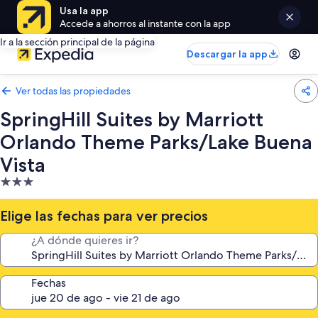
Usa la app
Accede a ahorros al instante con la app
Ir a la sección principal de la página
Descargar la app
Ver todas las propiedades
SpringHill Suites by Marriott
Orlando Theme Parks/Lake Buena
Vista
Propiedad
de
3.0
Elige las fechas para ver precios
estrellas
¿A dónde quieres ir?
Fechas