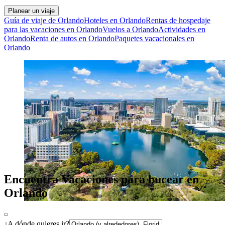
Planear un viaje
Guía de viaje de Orlando
Hoteles en Orlando
Rentas de hospedaje
para las vacaciones en Orlando
Vuelos a Orlando
Actividades en
Orlando
Renta de autos en Orlando
Paquetes vacacionales en
Orlando
Encuentra Vacaciones para bucear en
Orlando
¿A dónde quieres ir?