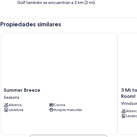
Golf también se encuentran a 3 km (2 mi).
Propiedades similares
Summer Breeze
3 Mi to
Summer
3
Summer Breeze
3 Mi t
Breeze
Mi
Room!
Seasons
Seasons
to
Windsor 
Alberca
Cocina
Wdw:
Lavadora
Acepta mascotas
Windsor
Alberc
Lavado
Hills
Home
w/
Game