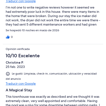
Traducir con Google
I’m not one to write negative reviews however it seemed we
had extremely poor luck in this house. there were many items in
the home that were broken. During our stay the ice maker did
not work, the dryer did not work the entire time we were there -
they had sent 5 different maintenance workers and had given
us 5 different reasons for it not working never having fixed it,
Se hospedó 10 noches en marzo de 2026
finally the shower handle broke in one of the washrooms.
Response times were quick with the property managers
0
however overall the home was not of the quality that you’d
expect. It was great to have our own pool (with an added cost to
Opinión verificada
heat it) and access to a bbq. The home was a quick walk to the
resort amenities which was also nice.
10/10 Excelente
Christine P.
25 feb. 2023
Le gustó: Limpieza, check-in, comunicación, ubicación y veracidad
del anuncio
Traducir con Google
A Magical Stay
This townhouse was exactly as described and we thought it was
extremely clean, very well appointed and comfortable. Having
the pool was a plus for some downtime between visiting parks. I