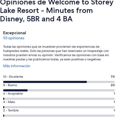
Opiniones de Welcome to Storey
Lake Resort - Minutes from
Disney, 5BR and 4 BA
Opiniones
Excepcional
93 opiniones
Todas las opiniones que se muestran provienen de experiencias de
huéspedes reales. Solo las personas que han reservado un hospedaje con
nosotros pueden enviar su opinión. Verificamos las opiniones con base en
nuestras pautas y las publicamos todas, ya sean positivas o negativas.
Se
Más información
abrirá
en
Puntuación
10 - Excelente
70
una
de
nueva
Puntuación
8 - Bueno
20
10,
ventana
de
es
Puntuación
6 - Aceptable
1
8,
decir,
de
es
Puntuación
4 - Malo
1
Excelente.
6,
decir,
de
Basada
es
Puntuación
2 - Terrible
1
Bueno.
4,
en
decir,
de