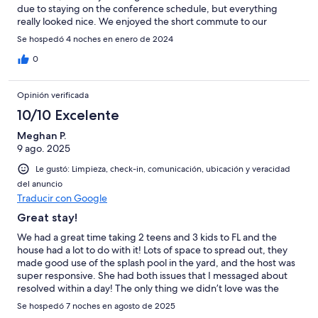
due to staying on the conference schedule, but everything
really looked nice. We enjoyed the short commute to our
conference location (Coronado Springs Resort) -- almost a
Se hospedó 4 noches en enero de 2024
straight shot. Everything about checking in and out was very
easy. We would recommend it and will stay here again, if
0
available, next year.
Opinión verificada
10/10 Excelente
Meghan P.
9 ago. 2025
Le gustó: Limpieza, check-in, comunicación, ubicación y veracidad
del anuncio
Traducir con Google
Great stay!
We had a great time taking 2 teens and 3 kids to FL and the
house had a lot to do with it! Lots of space to spread out, they
made good use of the splash pool in the yard, and the host was
super responsive. She had both issues that I messaged about
resolved within a day! The only thing we didn’t love was the
main Storey Lake pool area. It wasn’t super clean and they tried
Se hospedó 7 noches en agosto de 2025
to nickel & dime us for everything. That had nothing to do with