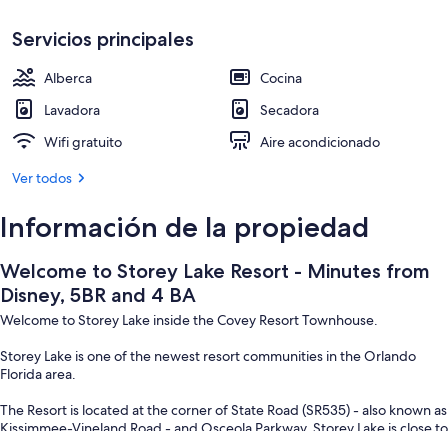
4
Bar (en la propiedad)
BA
Servicios principales
Alberca
Cocina
Lavadora
Secadora
Wifi gratuito
Aire acondicionado
Ver todos
Información de la propiedad
Welcome to Storey Lake Resort - Minutes from
Disney, 5BR and 4 BA
Welcome to Storey Lake inside the Covey Resort Townhouse.
Storey Lake is one of the newest resort communities in the Orlando
Florida area.
The Resort is located at the corner of State Road (SR535) - also known as
Kissimmee-Vineland Road - and Osceola Parkway. Storey Lake is close to
all of the major attractions of Disney World, Universal Studios and