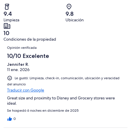
Basada
es
70
Aceptable.
2,
en
decir,
de
Basada
es
20
Malo.
9.4
9.8
93
en
decir,
de
Basada
Limpieza
Ubicación
opiniones
1
Terrible.
93
en
de
Basada
opiniones
1
10
93
en
de
Condiciones de la propiedad
opiniones
1
93
Opiniones
de
Opinión verificada
opiniones
93
10/10 Excelente
opiniones
Jennifer R.
11 ene. 2026
Le gustó: Limpieza, check-in, comunicación, ubicación y veracidad
del anuncio
Traducir con Google
Great size and proximity to Disney and Grocery stores were
ideal.
Se hospedó 6 noches en diciembre de 2025
0