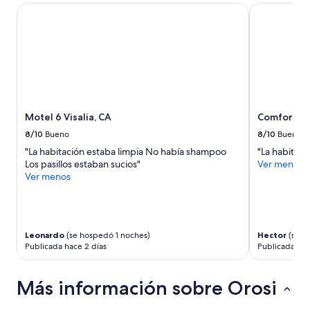
e
g
Motel 6 Visalia, CA
Comfort Inn
s
e
a
d
c
o
c
r
u
.
r
L
a
u
t
g
e
Motel 6 Visalia, CA
Comfort In
a
.
r
8/10
Bueno
8/10
Bueno
C
.
"La habitación estaba limpia No había shampoo
"La habitaci
l
G
Los pasillos estaban sucios"
Ver menos
e
r
Ver menos
a
a
n
c
l
i
i
a
n
s
Leonardo
(se hospedó 1 noches)
Hector
(se h
e
.
Publicada hace 2 días
Publicada hac
s
”
s
”
Más información sobre Orosi