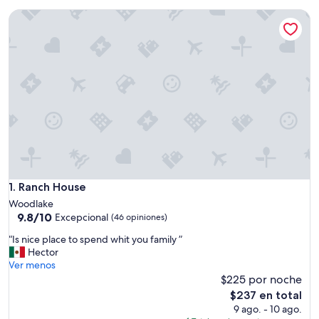
Ranch House
Ranch House
1. Ranch House
Woodlake
9.8
9.8/10
Excepcional
(46 opiniones)
de
“
“Is nice place to spend whit you family ”
10,
I
Hector
Excepcional,
s
Ver menos
(46
n
$225 por noche
opiniones)
i
El
$237 en total
c
precio
9 ago. - 10 ago.
e