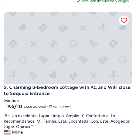
actual
Total con impuestos y cargos
p
es
l
de
Charming 3-bedroom cottage with AC and WiFi close to Se
a
$237
c
e
t
o
s
p
e
n
d
w
h
i
t
Charming 3-bedroom cottage with AC and WiFi close to Se
2. Charming 3-bedroom cottage with AC and WiFi close
y
to Sequoia Entrance
o
Ivanhoe
u
9.6
9.6/10
Excepcional
(10 opiniones)
f
de
a
“
“Es. Un excelente. Lugar. Limpio. Amplio. Y. Confortable. Lo.
10,
m
E
Recomendamos. Mi. Familia. Está. Encantada. Con. Este. Acogedor.
Excepcional,
i
s
Lugar. Gracias.”
(10
l
.
Mirna
opiniones)
y