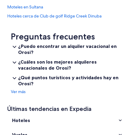
Moteles en Sultana
Hoteles cerca de Club de golf Ridge Creek Dinuba
Hoteles 5 estrellas en Orange Cove
Casas de campo en Orange Cove
Preguntas frecuentes
Hoteles en Orange Cove
¿Puedo encontrar un alquiler vacacional en
Orosi?
Hoteles 3 estrellas en Dinuba
Cabañas en Dinuba
¿Cuáles son los mejores alquileres
vacacionales de Orosi?
Casas de campo en Dinuba
¿Qué puntos turísticos y actividades hay en
Casas de huéspedes en Dinuba
Orosi?
Casas vacacionales en Dinuba
Ver más
Castillos en Dinuba
Apartamentos en Dinuba
Últimas tendencias en Expedia
Hoteles baratos en Dinuba
Hoteles
Hoteles con gimnasio en Dinuba
Hoteles de La Quinta Inn & Suites en Dinuba
Vuelos