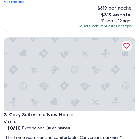
U
Ver menos
”
n
$319 por noche
e
El
$319 en total
x
precio
11 ago. - 12 ago.
c
actual
Total con impuestos y cargos
e
es
l
de
Cozy Suites in a New House!
e
$319
n
t
e
.
L
u
g
a
r
.
L
i
m
Cozy Suites in a New House!
3. Cozy Suites in a New House!
p
Visalia
i
10.0
10/10
Excepcional
(18 opiniones)
o
de
.
“
“The home was clean and comfortable. Convenient parking. ”
10,