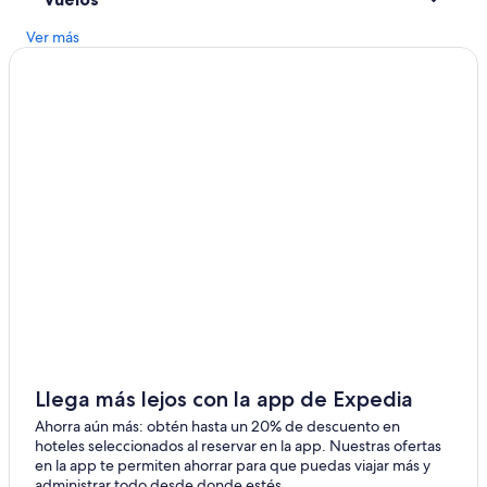
Hoteles en Dinuba
Ver más
Moteles en Dinuba
Cabañas en California
Hoteles cerca de Parque de Rose Ann Vuich
Hoteles cerca de Kings River
Hoteles cerca de Centro comunitario de Reedly
Cabañas en Reedley
Campings en Reedley
Casas de campo en Reedley
Casas de huéspedes en Reedley
Casas vacacionales en Reedley
Apartamentos en Reedley
Llega más lejos con la app de Expedia
Hoteles de golf en Reedley
Ahorra aún más: obtén hasta un 20% de descuento en
hoteles seleccionados al reservar en la app. Nuestras ofertas
Hoteles de lujo en Reedley
en la app te permiten ahorrar para que puedas viajar más y
Hoteles de negocios en Reedley
administrar todo desde donde estés.