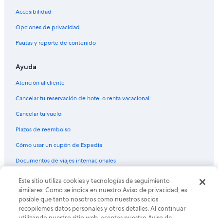
Accesibilidad
Opciones de privacidad
Pautas y reporte de contenido
Ayuda
Atención al cliente
Cancelar tu reservación de hotel o renta vacacional
Cancelar tu vuelo
Plazos de reembolso
Cómo usar un cupón de Expedia
Documentos de viajes internacionales
Este sitio utiliza cookies y tecnologías de seguimiento
© 2026 Expedia, Inc., una empresa de Expedia Group. Todos los
derechos reservados. Expedia y el logo de Expedia son marcas
similares. Como se indica en nuestro Aviso de privacidad, es
registradas o marcas comerciales de Expedia, Inc. CST# 2029030-50.
posible que tanto nosotros como nuestros socios
recopilemos datos personales y otros detalles. Al continuar
utilizando nuestro sitio web, aceptas nuestro Aviso de