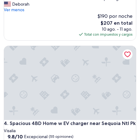
A
T
Deborah
Excepcional,
m
h
Ver menos
(18
p
e
$190 por noche
opiniones)
l
h
El
$207 en total
i
o
precio
10 ago. - 11 ago.
o
m
actual
Total con impuestos y cargos
.
e
es
Y
w
de
.
Spacious 4BD Home w EV charger near Sequoia Ntl Pk
a
$207
C
s
o
c
n
l
f
e
o
a
r
n
t
a
a
n
b
d
l
c
e
o
.
m
L
f
Spacious 4BD Home w EV charger near Sequoia Ntl Pk
4. Spacious 4BD Home w EV charger near Sequoia Ntl Pk
o
o
Visalia
.
r
9.8
9.8/10
Excepcional
R
(55 opiniones)
t