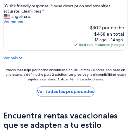
de
e
a
“
“Quick friendly response. House description and amenities
10,
c
b
Q
accurate. Cleanliness ”
Excepcional,
o
l
u
angelina o.
(55
m
e
i
Ver menos
opiniones)
e
.
c
$402 por noche
n
C
k
El
d
$438 en total
o
f
precio
a
13 ago. - 14 ago.
n
r
actual
m
Total con impuestos y cargos
v
i
es
o
e
e
de
s
n
Ver más
n
$438
.
i
d
M
e
l
Precio
Precio más bajo por noche encontrado en las últimas 24 horas, con base en
i
n
y
una estancia de 1 noche para 2 adultos. Los precios y la disponibilidad están
más
.
t
r
sujetos a cambios. Aplican términos adicionales.
bajo
F
p
e
por
a
a
s
noche
Ver todas las propiedades
m
r
p
encontrado
i
k
o
en
l
i
n
las
i
n
s
últimas
a
Encuentra rentas vacacionales
g
e
24
.
.
.
horas,
que se adapten a tu estilo
E
”
H
con
s