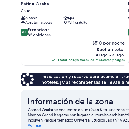
Patina Osaka
Chuo
Alberca
Spa
Acepta mascotas
Wifi gratuito
9.8
Excepcional
9.8
de
82 opiniones
10,
$510 por noche
Excepcional,
El
$561 en total
82
precio
30 ago. - 31 ago.
opiniones
actual
El total incluye todos los impuestos y cargos
es
de
$561
Inicia sesión y reserva para acumular c
hoteles. ¡Más recompensas te llevan a m
Información de la zona
Conrad Osaka se encuentra en un río en Kita, una zona con
Namba Grand Kagetsu son lugares culturales emblemático
incluyen Parque temático Universal Studios Japan™ y Acu
Kyocera Dome de Osaka, y haz algo de tiempo para cono
Ver más