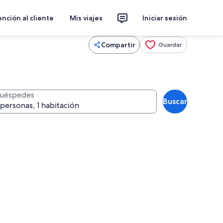
nción al cliente
Mis viajes
Iniciar sesión
Compartir
Guardar
uéspedes
Buscar