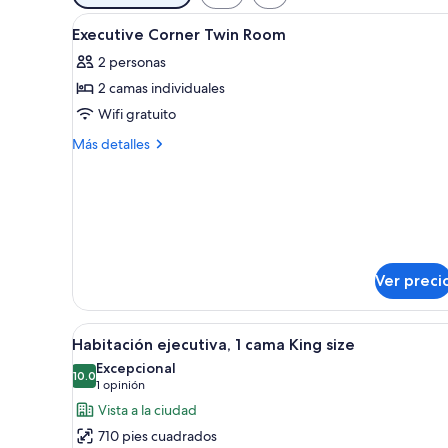
disponibles
Abrir
Ropa de cama de alta calidad y
para
9
Executive Corner Twin Room
todas
las
2 personas
las
habitaciones
2 camas individuales
fotos
de
Wifi gratuito
Executive
Más
Más detalles
Corner
detalles
sobre
Twin
Executive
Room
Corner
Twin
Room
Ver preci
Abrir
Una habitación de hotel modern
8
Habitación ejecutiva, 1 cama King size
todas
Excepcional
las
10.0
10.0 de 10
(1
1 opinión
fotos
opinión)
Vista a la ciudad
de
710 pies cuadrados