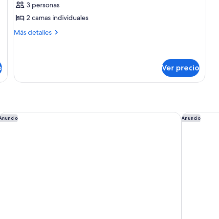
de
3 personas
Suite
2 camas individuales
junior,
Más
Más detalles
en
detalles
esquina
sobre
Suite
junior,
o
Ver precio
en
esquina
Imperial Hotel Osaka
The Ritz-C
Anuncio
Anuncio