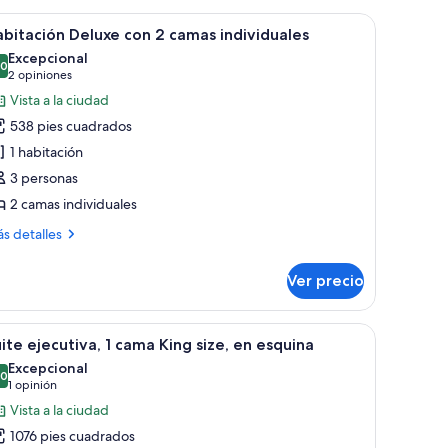
idor y juego de té sobre una estantería negra frente a una pared con textu
brir
Una habitación de hotel moderna con una cama
10
bitación Deluxe con 2 camas individuales
odas
Excepcional
s
.0
10.0 de 10
(2
2 opiniones
otos
opiniones)
Vista a la ciudad
e
538 pies cuadrados
abitación
1 habitación
eluxe
3 personas
on
2 camas individuales
amas
ás
s detalles
ndividuales
talles
bre
Ver precio
bitación
luxe
n
un ventanal grande, un sofá, una mesa de centro y un comedor con camino 
brir
Una habitación de hotel moderna con una cama
4
ite ejecutiva, 1 cama King size, en esquina
odas
mas
Excepcional
dividuales
s
.0
10.0 de 10
(1
1 opinión
otos
opinión)
Vista a la ciudad
e
1076 pies cuadrados