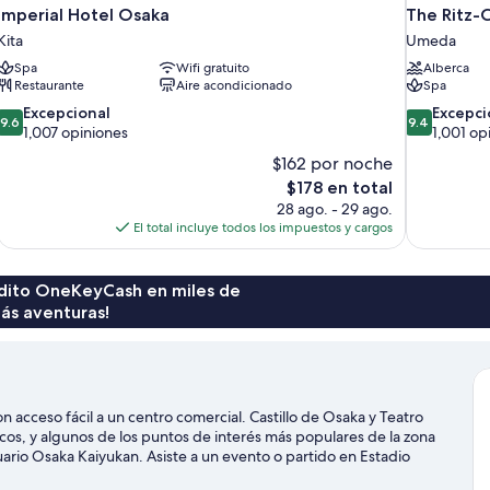
Imperial Hotel Osaka
The Ritz-
Kita
Umeda
Spa
Wifi gratuito
Alberca
Restaurante
Aire acondicionado
Spa
9.6
9.4
Excepcional
Excepci
9.6
9.4
de
de
1,007 opiniones
1,001 op
10,
10,
$162 por noche
Excepcional,
Excepcional
El
$178 en total
1,007
1,001
precio
28 ago. - 29 ago.
opiniones
opiniones
actual
El total incluye todos los impuestos y cargos
es
de
$178
rédito OneKeyCash en miles de
ás aventuras!
 acceso fácil a un centro comercial. Castillo de Osaka y Teatro
s, y algunos de los puntos de interés más populares de la zona
ario Osaka Kaiyukan. Asiste a un evento o partido en Estadio
cer Centro de descubrimiento Legoland, una de las atracciones