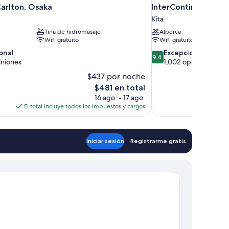
Carlton, Osaka
InterContinental Os
Kita
Tina de hidromasaje
Alberca
Wifi gratuito
Wifi gratuito
9.4
onal
Excepcional
9.4
de
iniones
1,002 opiniones
10,
$437 por noche
,
Excepcional,
El
$481 en total
1,002
precio
16 ago. - 17 ago.
opiniones
actual
El total incluye todos los impuestos y cargos
El to
es
de
$481
Iniciar sesión
Registrarme gratis