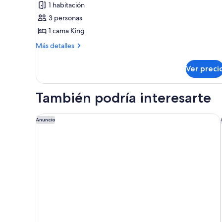
de
1 habitación
Suite
3 personas
junior,
1 cama King
en
Más
Más detalles
esquina
detalles
sobre
Ver preci
Suite
junior,
en
También podría interesarte
esquina
Patina Osaka
Anuncio