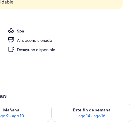
idable.
s; se sirven desayunos, comidas, cenas y brunch
Spa
Aire acondicionado
Desayuno disponible
has
isponibilidad para mañana ago 9 - ago 10
Consulta la disponibilidad para este 
Mañana
Este fin de semana
ago 9 - ago 10
ago 14 - ago 16