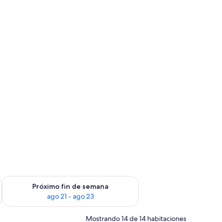
fin de semana ago 14 - ago 16
Consulta la disponibilidad para el próximo fin de semana ago
Próximo fin de semana
ago 21 - ago 23
Mostrando 14 de 14 habitaciones