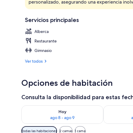
personalizado, asegurando una experiencia inolv
4 restaurante
Servicios principales
Alberca
Restaurante
Gimnasio
Ver todos
Opciones de habitación
Consulta la disponibilidad para estas fec
Consulta la disponibilidad para hoy ago 8 - ago 9
Consulta la d
Hoy
ago 8 - ago 9
Filtros
Todas las habitaciones
2 camas
1 cama