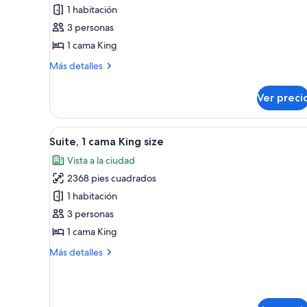
Habitación
1 habitación
ejecutiva,
3 personas
1
1 cama King
cama
King
Más
Más detalles
size
detalles
sobre
Ver preci
Habitación
ejecutiva,
1
Abrir
Una sala de estar moderna con 
8
cama
Suite, 1 cama King size
todas
King
Vista a la ciudad
size
las
2368 pies cuadrados
fotos
de
1 habitación
Suite,
3 personas
1
1 cama King
cama
Más
Más detalles
King
detalles
size
sobre
Suite,
1