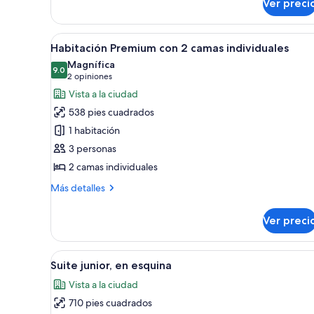
Ver preci
cama
King
size
Abrir
Habitación de hotel con dos cam
7
Habitación Premium con 2 camas individuales
todas
Magnífica
las
9.0
9.0 de 10
(2
2 opiniones
fotos
opiniones)
Vista a la ciudad
de
538 pies cuadrados
Habitación
1 habitación
Premium
3 personas
con
2 camas individuales
2
camas
Más
Más detalles
individuales
detalles
sobre
Ver preci
Habitación
Premium
con
Abrir
Ropa de cama de alta calidad y
11
2
Suite junior, en esquina
todas
camas
Vista a la ciudad
individuales
las
710 pies cuadrados
fotos