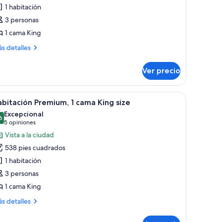
uite
1 habitación
ecutiva,
3 personas
1 cama King
ama
ing
ás
s detalles
ze,
talles
bre
n
Ver precio
ite
squina
ecutiva,
 una mesa y sillas.
idor y juego de té sobre una estantería negra frente a una pared con textu
brir
Habitación de hotel con cama, escritorio, silla, 
6
ma
bitación Premium, 1 cama King size
odas
ng
Excepcional
e,
s
6
9.6 de 10
(5
5 opiniones
otos
opiniones)
Vista a la ciudad
quina
e
538 pies cuadrados
abitación
1 habitación
remium,
3 personas
1 cama King
ama
ing
ás
s detalles
ize
talles
bre