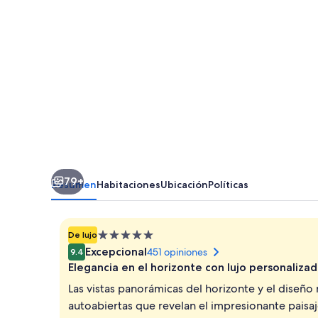
79+
Resumen
Habitaciones
Ubicación
Políticas
Propiedad
De lujo
de
Excepcional
451 opiniones
9.4
5.0
Elegancia en el horizonte con lujo personaliza
estrellas
Las vistas panorámicas del horizonte y el diseño
autoabiertas que revelan el impresionante paisaje 