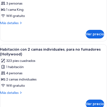
de
3 personas
Habitación,
1 cama King
para
Wifi gratuito
no
Más
Más detalles
fumadores
detalles
(King
sobre
Ver precio
Habitación,
bed)
para
no
Abrir
Una habitación de hotel moderna con 
11
fumadores
Habitación con 2 camas individuales, para no fumadores
todas
(King
(Hollywood)
bed)
las
323 pies cuadrados
fotos
1 habitación
de
4 personas
Habitación
con
2 camas individuales
2
Wifi gratuito
camas
Más
Más detalles
individuales,
detalles
para
sobre
Ver precio
Habitación