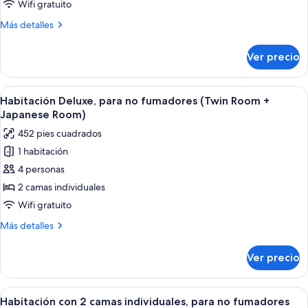
para
Wifi gratuito
no
Más
Más detalles
fumadores
detalles
(Bunk
sobre
Ver precio
Habitación,
Bed)
para
no
Abrir
Habitación de hotel con dos camas, un
11
fumadores
Habitación Deluxe, para no fumadores (Twin Room +
todas
(Bunk
Japanese Room)
Bed)
las
452 pies cuadrados
fotos
1 habitación
de
4 personas
Habitación
Deluxe,
2 camas individuales
para
Wifi gratuito
no
Más
Más detalles
fumadores
detalles
(Twin
sobre
Ver precio
Habitación
Room
Deluxe,
+
para
Abrir
Una habitación de hotel moderna con 
Japanese
11
no
Habitación con 2 camas individuales, para no fumadores