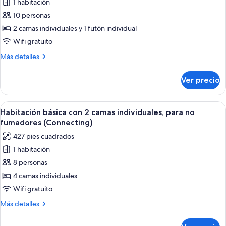
1 habitación
de
10 personas
Habitación
Deluxe,
2 camas individuales y 1 futón individual
para
Wifi gratuito
no
Más
Más detalles
fumadores
detalles
(Twin
sobre
Ver precio
Habitación
Room
Deluxe,
+
para
Abrir
Una habitación de hotel con dos camas, 
Japanese
7
no
Habitación básica con 2 camas individuales, para no
todas
fumadores
Room,for
fumadores (Connecting)
(Twin
las
5people)
427 pies cuadrados
Room
fotos
+
1 habitación
de
Japanese
8 personas
Habitación
Room,for
5people)
básica
4 camas individuales
con
Wifi gratuito
2
Más
Más detalles
camas
detalles
individuales,
sobre