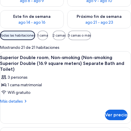
ago 8 - ago 9
ago 9 - ago 10
Consulta la disponibilidad para este fin de semana ago 14 - ag
Consulta la disponibilidad pa
Este fin de semana
Próximo fin de semana
ago 14 - ago 16
ago 21 - ago 23
Filtros
Todas las habitaciones
1 cama
2 camas
3 camas o más
disponibles
para
Mostrando 21 de 21 habitaciones
las
Abrir
Una habitación de hotel con una cama, 
9
Superior Double room, Non-smoking (Non-smoking
habitaciones
todas
Superior Double (16.9 square meters) Separate Bath and
las
Toilet)
fotos
3 personas
de
1 cama matrimonial
Superior
Wifi gratuito
Double
room,
Más
Más detalles
detalles
Non-
sobre
smoking
Ver precio
Superior
(Non-
Double
room,
smoking
Abrir
Habitación de hotel con dos camas, tel