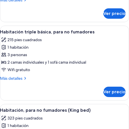
Más detalles
camas
detalles
individuales,
sobre
Ver precio
Habitación
para
básica
no
con
Abrir
Una habitación de hotel con dos camas, 
fumadores
7
2
Habitación triple básica, para no fumadores
todas
camas
215 pies cuadrados
individuales,
las
para
1 habitación
fotos
no
de
3 personas
fumadores
Habitación
2 camas individuales y 1 sofá cama individual
triple
Wifi gratuito
básica,
Más
Más detalles
para
detalles
no
sobre
Ver precio
Habitación
fumadores
triple
básica,
Abrir
Una habitación de hotel moderna con 
9
para
Habitación, para no fumadores (King bed)
todas
no
323 pies cuadrados
fumadores
las
1 habitación
fotos