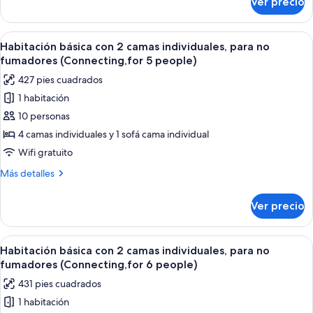
Ver precio
Habitación
para
básica
no
con
Abrir
Una habitación de hotel con dos camas, 
fumadores
7
2
Habitación básica con 2 camas individuales, para no
todas
camas
(Connecting)
fumadores (Connecting,for 5 people)
individuales,
las
427 pies cuadrados
para
fotos
no
1 habitación
de
fumadores
10 personas
Habitación
(Connecting)
básica
4 camas individuales y 1 sofá cama individual
con
Wifi gratuito
2
Más
Más detalles
camas
detalles
individuales,
sobre
Ver precio
Habitación
para
básica
no
con
Abrir
Una habitación de hotel con dos camas, 
fumadores
7
2
Habitación básica con 2 camas individuales, para no
todas
camas
(Connecting,for
fumadores (Connecting,for 6 people)
individuales,
las
5
431 pies cuadrados
para
fotos
people)
no
1 habitación
de
fumadores