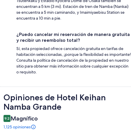
Tsutenkaku y Estadio Kyocera Dome de Osaka también se
encuentran a 5 km (3 mi). Estación de tren de Namba (Nankai)
se encuentra a 5 min caminando, y Imaimiyaebisu Station se
encuentra a 10 min a pie.
¿Puedo cancelar mi reservación de manera gratuita
y recibir un reembolso total?
Sí, esta propiedad ofrece cancelación gratuita en tarifas de
habitación seleccionadas, ¡porque la flexibilidad es importante!
Consulta la política de cancelación de la propiedad en nuestro
sitio para obtener más información sobre cualquier excepción
o requisito.
Opiniones
Opiniones de Hotel Keihan
Namba Grande
Magnífico
9.2
1,125 opiniones