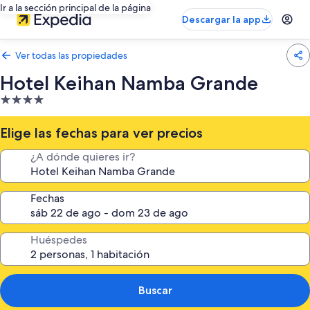
Ir a la sección principal de la página
Descargar la app
Ver todas las propiedades
Hotel Keihan Namba Grande
Propiedad
de
4.0
Elige las fechas para ver precios
estrellas
¿A dónde quieres ir?
Fechas
Huéspedes
Buscar