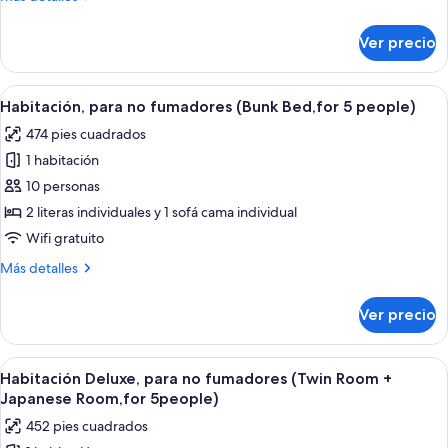
no
detalles
fumadores
sobre
Ver precio
Habitación
(for
familiar,
5
para
Abrir
Una habitación de hotel con dos literas
people)
12
no
Habitación, para no fumadores (Bunk Bed,for 5 people)
todas
fumadores
474 pies cuadrados
(for
las
5
1 habitación
fotos
people)
de
10 personas
Habitación,
2 literas individuales y 1 sofá cama individual
para
Wifi gratuito
no
Más
Más detalles
fumadores
detalles
(Bunk
sobre
Ver precio
Habitación,
Bed,for
para
5
no
Abrir
Habitación de hotel con dos camas, un
people)
11
fumadores
Habitación Deluxe, para no fumadores (Twin Room +
todas
(Bunk
Japanese Room,for 5people)
Bed,for
las
452 pies cuadrados
5
fotos
people)