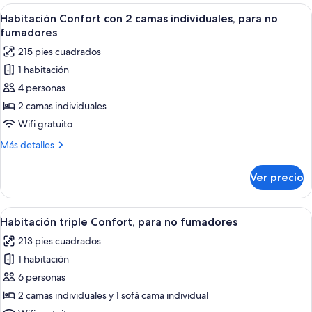
Confort,
Abrir
Una habitación de hotel con dos camas,
15
para
Habitación Confort con 2 camas individuales, para no
todas
no
fumadores
fumadores
las
215 pies cuadrados
fotos
1 habitación
de
4 personas
Habitación
Confort
2 camas individuales
con
Wifi gratuito
2
Más
Más detalles
camas
detalles
individuales,
sobre
Ver precio
Habitación
para
Confort
no
con
Abrir
Una habitación de hotel con dos camas, 
fumadores
15
2
Habitación triple Confort, para no fumadores
todas
camas
213 pies cuadrados
individuales,
las
para
1 habitación
fotos
no
de
6 personas
fumadores
Habitación
2 camas individuales y 1 sofá cama individual
triple