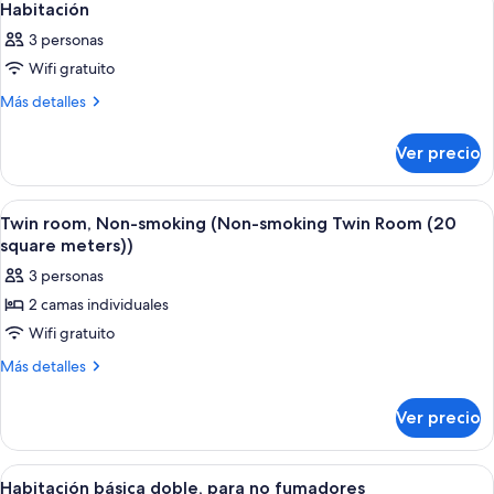
9
Non-
Habitación
Superior
todas
smoking
Double
3 personas
(Non-
las
(16.9
smoking
Wifi gratuito
fotos
Superior
square
de
Más
Más detalles
Double
meters)
detalles
Habitación
(16.9
Separate
sobre
square
Ver precio
Habitación
Bath
meters)
Separate
and
Bath
Abrir
Habitación de hotel con dos camas, tel
Toilet)
7
Twin room, Non-smoking (Non-smoking Twin Room (20
and
todas
Toilet)
square meters))
las
3 personas
fotos
2 camas individuales
de
Wifi gratuito
Twin
room,
Más
Más detalles
detalles
Non-
sobre
smoking
Ver precio
Twin
(Non-
room,
smoking
Non-
Abrir
Una habitación de hotel moderna con u
8
smoking
Twin
Habitación básica doble, para no fumadores