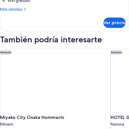
Wifi gratuito
Confort,
Más
Más detalles
para
detalles
no
sobre
Ver precio
Habitación
fumadores
triple
Confort,
También podría interesarte
para
no
fumadores
Miyako City Osaka Hommachi
HOTEL G
Anuncio
Anuncio
Miyako City Osaka Hommachi
HOTEL 
Minami
Naniwa