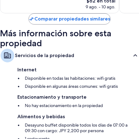
El
opinion
$62 en total
4,575
precio
opiniones
9 ago. - 10 ago.
actual
es
Comparar propiedades similares
de
$62
Más información sobre esta
propiedad
Servicios de la propiedad
Internet
Disponible en todas las habitaciones: wifi gratis
Disponible en algunas áreas comunes: wifi gratis
Estacionamiento y transporte
No hay estacionamiento en la propiedad
Alimentos y bebidas
Desayuno buffet disponible todos los días de 07:00 a
09:30 con cargo: JPY 2,200 por persona
1 restaurante