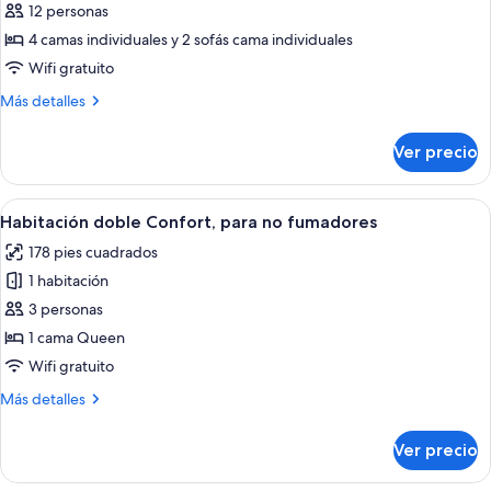
12 personas
Habitación
(Connecting,for
5
básica
4 camas individuales y 2 sofás cama individuales
people)
con
Wifi gratuito
2
Más
Más detalles
camas
detalles
individuales,
sobre
Ver precio
Habitación
para
básica
no
con
Abrir
Una habitación de hotel moderna con u
fumadores
16
2
Habitación doble Confort, para no fumadores
todas
camas
(Connecting,for
178 pies cuadrados
individuales,
las
6
para
1 habitación
fotos
people)
no
de
3 personas
fumadores
Habitación
(Connecting,for
1 cama Queen
6
doble
Wifi gratuito
people)
Confort,
Más
Más detalles
para
detalles
no
sobre
Ver precio
Habitación
fumadores
doble