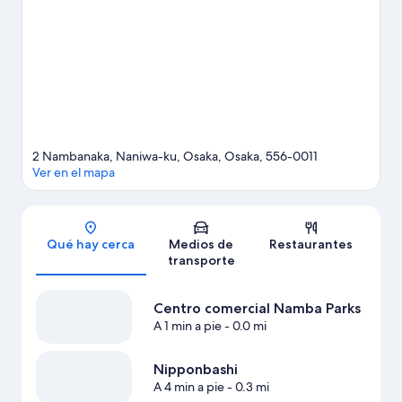
o partido? Échale un vistazo al calendario de actividades de
Estadio Kyocera Dome de Osaka o Intex Osaka (centro de
exposiciones).
Visita nuestra guía de Osaka
2 Nambanaka, Naniwa-ku, Osaka, Osaka, 556-0011
Ver en el mapa
Sección del mapa
Qué hay cerca
Medios de
Restaurantes
transporte
Centro comercial Namba Parks
A 1 min a pie
- 0.0 mi
Nipponbashi
A 4 min a pie
- 0.3 mi