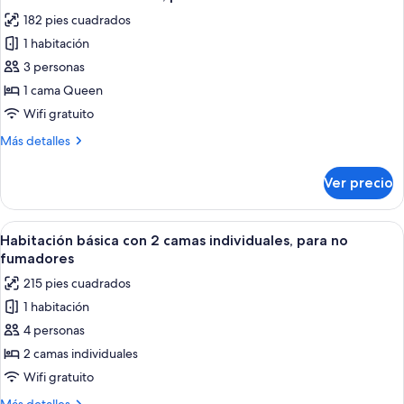
todas
(Non-
Room
182 pies cuadrados
smoking
las
(20
Twin
1 habitación
fotos
square
Room
de
3 personas
(20
meters))
Habitación
square
1 cama Queen
meters))
básica
Wifi gratuito
doble,
Más
Más detalles
para
detalles
no
sobre
Ver precio
Habitación
fumadores
básica
doble,
Abrir
Una habitación de hotel con dos camas,
7
para
Habitación básica con 2 camas individuales, para no
todas
no
fumadores
fumadores
las
215 pies cuadrados
fotos
1 habitación
de
4 personas
Habitación
básica
2 camas individuales
con
Wifi gratuito
2
Más