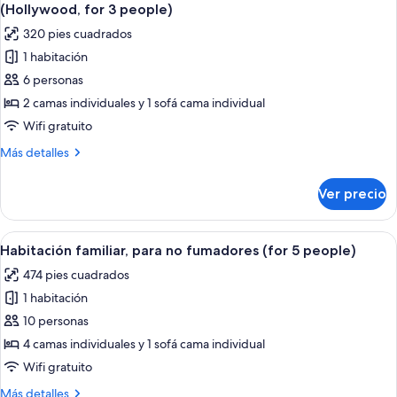
todas
fumadores
Room)
(Hollywood, for 3 people)
(Twin
las
320 pies cuadrados
Room
fotos
+
1 habitación
de
Japanese
6 personas
Habitación
Room)
con
2 camas individuales y 1 sofá cama individual
2
Wifi gratuito
camas
Más
Más detalles
individuales,
detalles
para
sobre
Ver precio
Habitación
no
con
fumadores
2
Abrir
Una cocina moderna con comedor, una i
(Hollywood,
11
camas
Habitación familiar, para no fumadores (for 5 people)
todas
individuales,
for
474 pies cuadrados
para
las
3
no
1 habitación
fotos
people)
fumadores
de
10 personas
(Hollywood,
Habitación
for
4 camas individuales y 1 sofá cama individual
3
familiar,
Wifi gratuito
people)
para
Más
Más detalles