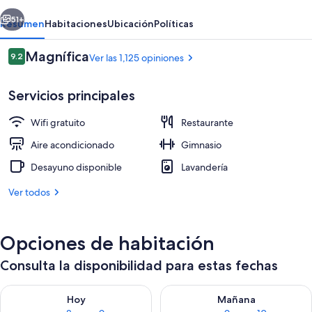
Grande
erior
Siguiente
51+
Resumen
Habitaciones
Ubicación
Políticas
Opiniones
Magnífica
9.2
Ver las 1,125 opiniones
9.2 de 10,
Servicios principales
Wifi gratuito
Restaurante
Aire acondicionado
Gimnasio
Desayuno disponible
Lavandería
Lobby
Ver todos
Opciones de habitación
Consulta la disponibilidad para estas fechas
Consulta la disponibilidad para hoy ago 8 - ago 9
Consulta la disponibilidad pa
Hoy
Mañana