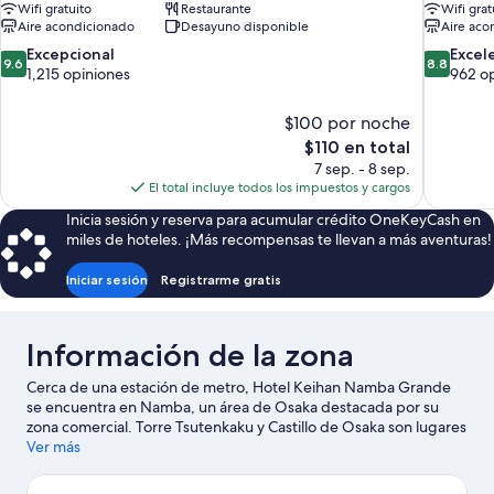
Wifi gratuito
Restaurante
Wifi grat
Aire acondicionado
Desayuno disponible
Aire aco
9.6
8.8
Excepcional
Excel
9.6
8.8
de
de
1,215 opiniones
962 o
10,
10,
Excepcional,
Excelente
$100 por noche
1,215
962
El
$110 en total
opiniones
opiniones
precio
7 sep. - 8 sep.
actual
El total incluye todos los impuestos y cargos
es
Inicia sesión y reserva para acumular crédito OneKeyCash en
de
miles de hoteles. ¡Más recompensas te llevan a más aventuras!
$110
Iniciar sesión
Registrarme gratis
Información de la zona
Cerca de una estación de metro, Hotel Keihan Namba Grande
se encuentra en Namba, un área de Osaka destacada por su
zona comercial. Torre Tsutenkaku y Castillo de Osaka son lugares
emblemáticos, y algunos de los puntos de interés más
Ver más
conocidos del área incluyen Acuario Osaka Kaiyukan y Parque
temático Universal Studios Japan™. ¿Quieres asistir a un evento