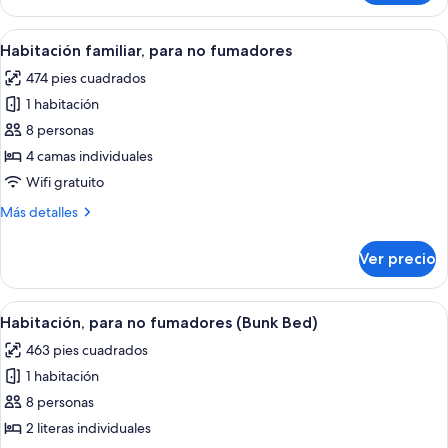
no
con
fumadores
2
Abrir
Una cocina moderna con comedor, una i
(Hollywood)
11
camas
Habitación familiar, para no fumadores
todas
individuales,
474 pies cuadrados
para
las
no
1 habitación
fotos
fumadores
de
8 personas
(Hollywood)
Habitación
4 camas individuales
familiar,
Wifi gratuito
para
Más
Más detalles
no
detalles
fumadores
sobre
Ver precio
Habitación
familiar,
para
Abrir
Una habitación de hotel con dos literas
12
no
Habitación, para no fumadores (Bunk Bed)
todas
fumadores
463 pies cuadrados
las
1 habitación
fotos
de
8 personas
Habitación,
2 literas individuales