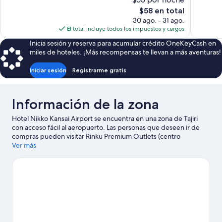
Magnífico,
4,121
El
$58 en total
1,879
opiniones
precio
30 ago. - 31 ago.
opiniones
actual
El total incluye todos los impuestos y cargos
es
Inicia sesión y reserva para acumular crédito OneKeyCash en
de
miles de hoteles. ¡Más recompensas te llevan a más aventuras!
$58
Iniciar sesión
Registrarme gratis
Información de la zona
Hotel Nikko Kansai Airport se encuentra en una zona de Tajiri
con acceso fácil al aeropuerto. Las personas que deseen ir de
compras pueden visitar Rinku Premium Outlets (centro
comercial) y Mercado Matutino Dominical del Puerto de Tajiri,
Ver más
mientras que quienes quieran apreciar la belleza natural del área
pueden ir a Parque Rinku y Parque de la playa de
Nishikinohama. También puedes darte una vuelta por
Plataforma de observación del Aeropuerto Internacional de
Kansai y Mercado al Aire Libre de Izumisano.
Visita nuestra guía
de Tajiri