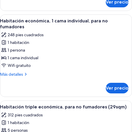
Ver precio
Habitación
individuales
de
(Luxury
lujo
Abrir
Habitación económica, 1 cama individua
Twin,Non
6
con
Habitación económica, 1 cama individual, para no
todas
2
Smoking)
fumadores
camas
las
248 pies cuadrados
individuales
fotos
(Luxury
1 habitación
de
Twin,Non
1 persona
Habitación
Smoking)
económica,
1 cama individual
1
Wifi gratuito
cama
Más
Más detalles
individual,
detalles
para
sobre
Ver precio
Habitación
no
económica,
fumadores
1
Abrir
Un juego de artículos de tocador que in
5
cama
Habitación triple económica, para no fumadores (29sqm)
todas
individual,
312 pies cuadrados
para
las
no
1 habitación
fotos
fumadores
de
5 personas