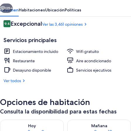
Airport
erior
Siguiente
125+
Resumen
Habitaciones
Ubicación
Políticas
Opiniones
Excepcional
9.4
Ver las 3,461 opiniones
9.4 de 10,
Servicios principales
Estacionamiento incluido
Wifi gratuito
Restaurante
Aire acondicionado
Desayuno disponible
Servicios ejecutivos
Restaurante
Ver todos
Opciones de habitación
Consulta la disponibilidad para estas fechas
Consulta la disponibilidad para hoy ago 8 - ago 9
Consulta la disponibilidad pa
Hoy
Mañana