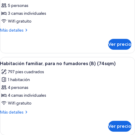
fotos
fumadores
camas
5 personas
de
individuales,
3 camas individuales
Habitación
para
no
empresarial
Wifi gratuito
fumadores
triple,
Más
Más detalles
3
detalles
sobre
camas
Ver precio
Habitación
individuales,
empresarial
para
triple,
Abrir
Habitación familiar, para no fumadores
7
no
3
Habitación familiar, para no fumadores (B) (74sqm)
todas
camas
fumadores
797 pies cuadrados
individuales,
las
(29sqm)
para
1 habitación
fotos
no
de
4 personas
fumadores
Habitación
(29sqm)
4 camas individuales
familiar,
Wifi gratuito
para
Más
Más detalles
no
detalles
fumadores
sobre
Ver precio
Habitación
(B)
familiar,