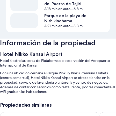
del Puerto de Tajiri
A 18 min en auto
- 6.8 mi
Parque de la playa de
Nishikinohama
A 21 min en auto
- 8.3 mi
Información de la propiedad
Hotel Nikko Kansai Airport
Hotel 4 estrellas cerca de Plataforma de observación del Aeropuerto
Internacional de Kansai
Con una ubicación cercana a Parque Rinku y Rinku Premium Outlets
(centro comercial), Hotel Nikko Kansai Airport te ofrece tiendas en la
propiedad, servicio de lavandería o tintorería y centro de negocios.
Además de contar con servicios como restaurante, podrás conectarte al
wifi gratis en las habitaciones.
Estos son algunos servicios adicionales:
Propiedades similares
Estacionamiento gratis
OMO Kansai Airport by Hoshino Resorts
Odysis S
Desayuno buffet (con cargo), no se permite fumar en la propiedad y