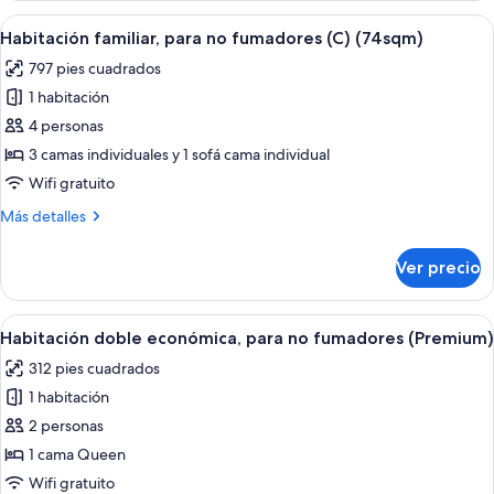
(74sqm)
para
Abrir
Una habitación de hotel con dos camas,
6
no
Habitación familiar, para no fumadores (C) (74sqm)
todas
fumadores
797 pies cuadrados
(B)
las
(74sqm)
1 habitación
fotos
de
4 personas
Habitación
3 camas individuales y 1 sofá cama individual
familiar,
Wifi gratuito
para
Más
Más detalles
no
detalles
fumadores
sobre
Ver precio
Habitación
(C)
familiar,
(74sqm)
para
Abrir
Una habitación de hotel con una cama g
8
no
Habitación doble económica, para no fumadores (Premium)
todas
fumadores
312 pies cuadrados
(C)
las
(74sqm)
1 habitación
fotos
de
2 personas
Habitación
1 cama Queen
doble
Wifi gratuito