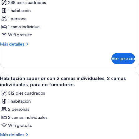
248 pies cuadrados
Smoking
fotos
1 habitación
de
1 persona
Habitación
individual
1 cama individual
superior,
Wifi gratuito
1
Más
Más detalles
cama
detalles
individual,
sobre
Ver precio
Habitación
para
individual
no
superior,
Abrir
Habitación de hotel con dos camas, un e
fumadores
8
1
Habitación superior con 2 camas individuales, 2 camas
todas
cama
individuales, para no fumadores
individual,
las
312 pies cuadrados
para
fotos
no
1 habitación
de
fumadores
2 personas
Habitación
superior
2 camas individuales
con
Wifi gratuito
2
Más
Más detalles