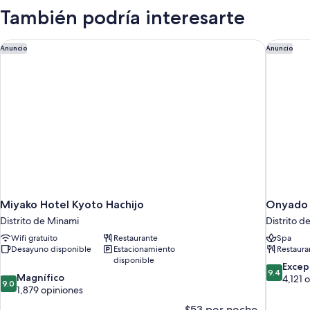
no
con
También podría interesarte
fumadores
2
camas
individuales,
Miyako Hotel Kyoto Hachijo
Onyado N
Anuncio
Anuncio
para
no
fumadores
Miyako Hotel Kyoto Hachijo
Onyado 
Distrito de Minami
Distrito 
Wifi gratuito
Restaurante
Spa
Desayuno disponible
Estacionamiento
Restaura
disponible
9.4
Excep
9.4
9.0
Magnífico
de
4,121 
9.0
de
1,879 opiniones
10,
10,
Excepcion
$53 por noche