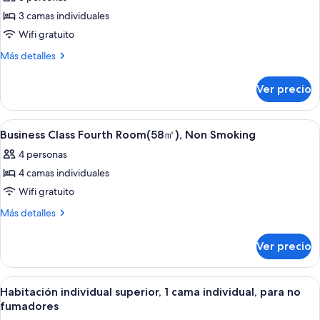
Non
las
Smoking
3 camas individuales
fotos
de
Wifi gratuito
Business
Más
Más detalles
Class
detalles
sobre
Triple
Ver precio
Business
Room
Class
(58
Triple
Abrir
Caja de seguridad en la habitación, esc
10
Room
㎡),
Business Class Fourth Room(58㎡), Non Smoking
todas
(58
Non
4 personas
㎡),
las
Smoking
Non
4 camas individuales
fotos
Smoking
de
Wifi gratuito
Business
Más
Más detalles
Class
detalles
sobre
Fourth
Ver precio
Business
Room(58
Class
㎡),
Fourth
Abrir
Habitación de hotel con cama, escritori
8
Room(58
Non
Habitación individual superior, 1 cama individual, para no
todas
㎡),
fumadores
Smoking
Non
las