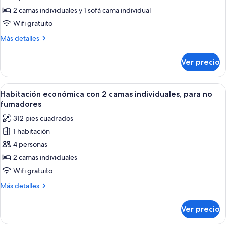
Habitación
2 camas individuales y 1 sofá cama individual
triple
Wifi gratuito
económica,
Más
Más detalles
para
detalles
no
sobre
Ver precio
Habitación
fumadores
triple
(29sqm)
económica,
Abrir
Una habitación de hotel con dos camas, 
6
para
Habitación económica con 2 camas individuales, para no
todas
no
fumadores
fumadores
las
312 pies cuadrados
(29sqm)
fotos
1 habitación
de
4 personas
Habitación
económica
2 camas individuales
con
Wifi gratuito
2
Más
Más detalles
camas
detalles
individuales,
sobre
Ver precio
Habitación
para
económica