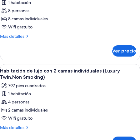
1 habitación
fotos
de
8 personas
Habitación
8 camas individuales
familiar,
Wifi gratuito
para
Más
Más detalles
no
detalles
fumadores
sobre
Ver precio
Habitación
(A)
familiar,
(140sqm)
para
Abrir
Habitación de lujo con 2 camas individ
1
no
Habitación de lujo con 2 camas individuales (Luxury
todas
fumadores
Twin,Non Smoking)
(A)
las
797 pies cuadrados
(140sqm)
fotos
1 habitación
de
4 personas
Habitación
de
2 camas individuales
lujo
Wifi gratuito
con
Más
Más detalles
2
detalles
camas
sobre