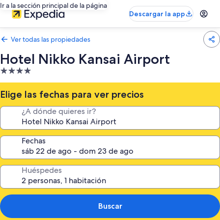
Ir a la sección principal de la página
Descargar la app
Ver todas las propiedades
Hotel Nikko Kansai Airport
Propiedad
de
4.0
Elige las fechas para ver precios
estrellas
¿A dónde quieres ir?
Fechas
Huéspedes
Buscar