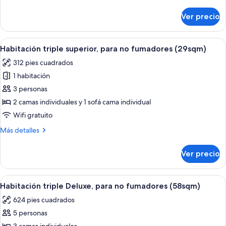
camas
detalles
individuales,
sobre
Ver precio
Habitación
2
superior
camas
con
Abrir
Un juego de artículos de tocador que in
individuales,
7
2
Habitación triple superior, para no fumadores (29sqm)
todas
camas
para
312 pies cuadrados
individuales,
las
no
2
1 habitación
fotos
fumadores
camas
de
3 personas
individuales,
Habitación
para
2 camas individuales y 1 sofá cama individual
no
triple
Wifi gratuito
fumadores
superior,
Más
Más detalles
para
detalles
no
sobre
Ver precio
Habitación
fumadores
triple
(29sqm)
superior,
Abrir
Una habitación de hotel con dos camas,
10
para
Habitación triple Deluxe, para no fumadores (58sqm)
todas
no
624 pies cuadrados
fumadores
las
(29sqm)
5 personas
fotos