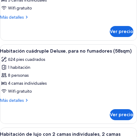
de
3 camas individuales
Habitación
Wifi gratuito
triple
Más
Más detalles
Deluxe,
detalles
para
sobre
Ver precio
Habitación
no
triple
fumadores
Deluxe,
Abrir
Habitación de hotel con dos camas, un e
(58sqm)
10
para
Habitación cuádruple Deluxe, para no fumadores (58sqm)
todas
no
624 pies cuadrados
fumadores
las
(58sqm)
1 habitación
fotos
de
8 personas
Habitación
4 camas individuales
cuádruple
Wifi gratuito
Deluxe,
Más
Más detalles
para
detalles
no
sobre
Ver precio
Habitación
fumadores
cuádruple
(58sqm)
Deluxe,
Abrir
Habitación de hotel con dos camas, un e
11
para
Habitación de lujo con 2 camas individuales, 2 camas