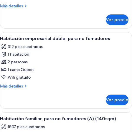
económica,
Más
Más detalles
para
detalles
no
sobre
Ver precio
Habitación
fumadores
doble
(Premium)
económica,
Abrir
Una habitación de hotel con una cama g
9
para
Habitación empresarial doble, para no fumadores
todas
no
312 pies cuadrados
fumadores
las
(Premium)
1 habitación
fotos
de
2 personas
Habitación
1 cama Queen
empresarial
Wifi gratuito
doble,
Más
Más detalles
para
detalles
no
sobre
Ver precio
Habitación
fumadores
empresarial
doble,
Abrir
Habitación de hotel con una cama gra
6
para
Habitación familiar, para no fumadores (A) (140sqm)
todas
no
1507 pies cuadrados
fumadores
las