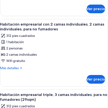
1
detalles
sobre
cama
Ver precio
Habitación
individual,
empresarial
para
individual,
Abrir
Una habitación de hotel con dos camas, 
9
no
1
Habitación empresarial con 2 camas individuales, 2 camas
todas
cama
fumadores
individuales, para no fumadores
individual,
las
312 pies cuadrados
para
fotos
no
1 habitación
de
fumadores
2 personas
Habitación
empresarial
2 camas individuales
con
Wifi gratuito
2
Más
Más detalles
camas
detalles
individuales,
sobre
Ver precio
Habitación
2
empresarial
camas
con
Abrir
Una habitación de hotel con dos cama
individuales,
9
2
Habitación empresarial triple, 3 camas individuales, para no
todas
camas
para
fumadores (29sqm)
individuales,
las
no
312 pies cuadrados
2