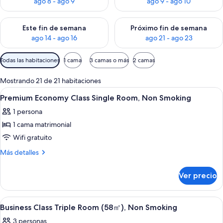
ago 8 - ago 9
ago 9 - ago 10
Consulta la disponibilidad para este fin de semana ago 14 - ag
Consulta la disponibilidad pa
Este fin de semana
Próximo fin de semana
ago 14 - ago 16
ago 21 - ago 23
Filtros
Todas las habitaciones
1 cama
3 camas o más
2 camas
disponibles
para
Mostrando 21 de 21 habitaciones
las
Abrir
Caja de seguridad en la habitación, esc
9
Premium Economy Class Single Room, Non Smoking
habitaciones
todas
1 persona
las
1 cama matrimonial
fotos
de
Wifi gratuito
Premium
Más
Más detalles
Economy
detalles
sobre
Class
Ver precio
Premium
Single
Economy
Room,
Class
Abrir
Caja de seguridad en la habitación, esc
10
Non
Single
Business Class Triple Room (58㎡), Non Smoking
todas
Room,
Smoking
3 personas