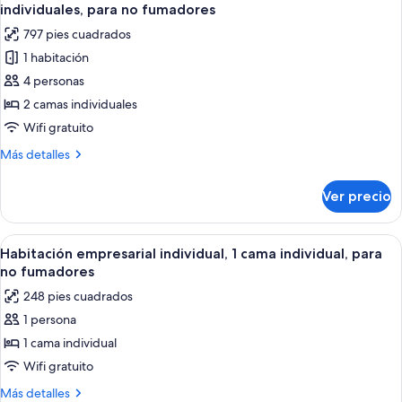
todas
no
individuales, para no fumadores
fumadores
las
797 pies cuadrados
(58sqm)
fotos
1 habitación
de
4 personas
Habitación
de
2 camas individuales
lujo
Wifi gratuito
con
Más
Más detalles
2
detalles
camas
sobre
Ver precio
Habitación
individuales,
de
2
lujo
Abrir
Habitación de hotel con una cama grande
camas
9
con
Habitación empresarial individual, 1 cama individual, para
todas
2
individuales,
no fumadores
camas
las
para
248 pies cuadrados
individuales,
fotos
no
2
1 persona
de
fumadores
camas
1 cama individual
Habitación
individuales,
para
empresarial
Wifi gratuito
no
individual,
Más
Más detalles
fumadores