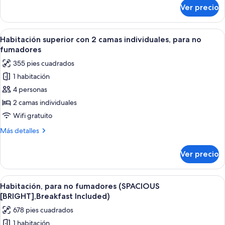
individuales,
sobre
Ver precio
Habitación
para
estándar
no
con
Abrir
Una habitación de hotel con dos camas, 
fumadores
6
2
Habitación superior con 2 camas individuales, para no
todas
camas
fumadores
individuales,
las
355 pies cuadrados
para
fotos
no
1 habitación
de
fumadores
4 personas
Habitación
superior
2 camas individuales
con
Wifi gratuito
2
Más
Más detalles
camas
detalles
individuales,
sobre
Ver precio
Habitación
para
superior
no
con
Abrir
Habitación de hotel moderna con un am
fumadores
5
2
Habitación, para no fumadores (SPACIOUS
todas
camas
[BRIGHT],Breakfast Included)
individuales,
las
678 pies cuadrados
para
fotos
no
1 habitación