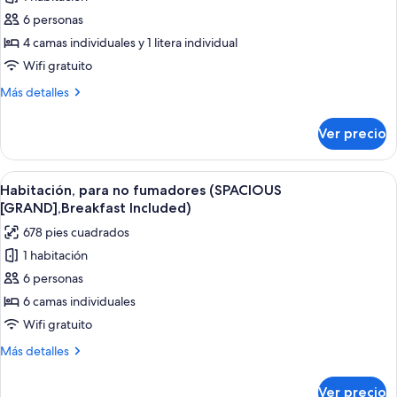
de
fumadores
6 personas
Habitación,
para
4 camas individuales y 1 litera individual
no
Wifi gratuito
fumadores
Más
Más detalles
(SPACIOUS
detalles
[BRIGHT],Breakfast
sobre
Ver precio
Habitación,
Included)
para
no
Abrir
Habitación de hotel con dos camas, un
5
fumadores
Habitación, para no fumadores (SPACIOUS
todas
(SPACIOUS
[GRAND],Breakfast Included)
[BRIGHT],Breakfast
las
678 pies cuadrados
Included)
fotos
1 habitación
de
6 personas
Habitación,
para
6 camas individuales
no
Wifi gratuito
fumadores
Más
Más detalles
(SPACIOUS
detalles
[GRAND],Breakfast
sobre
Ver precio