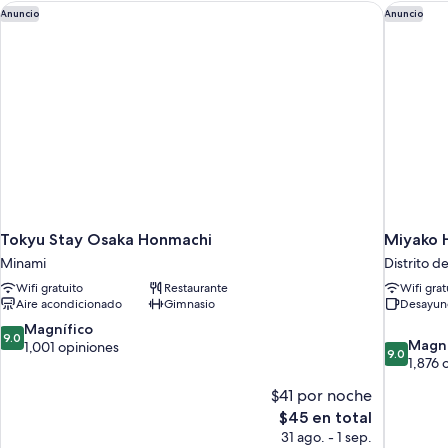
no
Tokyu Stay Osaka Honmachi
Miyako H
Anuncio
Anuncio
fumadores
(Grace)
Tokyu Stay Osaka Honmachi
Miyako H
Minami
Distrito d
Wifi gratuito
Restaurante
Wifi grat
Aire acondicionado
Gimnasio
Desayun
9.0
Magnífico
9.0
9.0
Magní
de
1,001 opiniones
9.0
de
1,876 
10,
10,
Magnífico,
$41 por noche
Magnífico
1,001
El
1,876
$45 en total
opiniones
precio
opiniones
31 ago. - 1 sep.