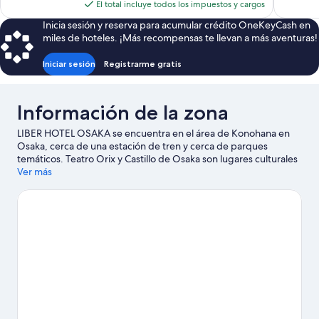
actual
El total incluye todos los impuestos y cargos
es
Inicia sesión y reserva para acumular crédito OneKeyCash en
de
miles de hoteles. ¡Más recompensas te llevan a más aventuras!
$45
Iniciar sesión
Registrarme gratis
Información de la zona
LIBER HOTEL OSAKA se encuentra en el área de Konohana en
Osaka, cerca de una estación de tren y cerca de parques
temáticos. Teatro Orix y Castillo de Osaka son lugares culturales
destacados, y los turistas que quieran ir de compras pueden
Ver más
visitar Dotonbori y Nipponbashi. Asiste a un evento o partido en
Estadio Kyocera Dome de Osaka, y haz algo de tiempo para
conocer Acuario Osaka Kaiyukan, una de las atracciones
imperdibles del lugar. Los huéspedes valoran la cercanía de este
hotel al transporte público: la Estación de metro de Sakurajima
se encuentra a poca distancia y la Estación de metro de
Universal City está a 11 minutos a pie.
Visita nuestra guía de
Osaka