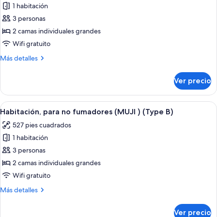
1 habitación
fotos
de
3 personas
Habitación,
2 camas individuales grandes
para
Wifi gratuito
no
Más
Más detalles
fumadores
detalles
(MUJI
sobre
Ver precio
Habitación,
)
para
(Type
no
Abrir
Una habitación de hotel moderna con 
A)
11
fumadores
Habitación, para no fumadores (MUJI ) (Type B)
todas
(MUJI
527 pies cuadrados
)
las
(Type
1 habitación
fotos
A)
de
3 personas
Habitación,
2 camas individuales grandes
para
Wifi gratuito
no
Más
Más detalles
fumadores
detalles
(MUJI
sobre
Ver precio
Habitación,