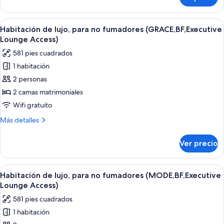
Habitación,
Included)
para
no
Abrir
Una habitación de hotel con dos camas,
10
fumadores
Habitación de lujo, para no fumadores (GRACE,BF,Executive
todas
(SPACIOUS
Lounge Access)
[GRAND],Breakfast
las
581 pies cuadrados
Included)
fotos
1 habitación
de
2 personas
Habitación
de
2 camas matrimoniales
lujo,
Wifi gratuito
para
Más
Más detalles
no
detalles
fumadores
sobre
Ver precio
Habitación
(GRACE,BF,Executive
de
Lounge
lujo,
Abrir
Habitación de hotel con dos camas, un 
Access)
10
para
Habitación de lujo, para no fumadores (MODE,BF,Executive
todas
no
Lounge Access)
fumadores
las
581 pies cuadrados
(GRACE,BF,Executive
fotos
Lounge
1 habitación
de
Access)