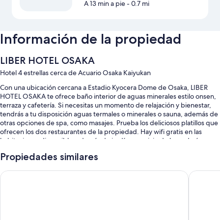
A 13 min a pie
- 0.7 mi
Información de la propiedad
LIBER HOTEL OSAKA
Hotel 4 estrellas cerca de Acuario Osaka Kaiyukan
Con una ubicación cercana a Estadio Kyocera Dome de Osaka, LIBER
HOTEL OSAKA te ofrece baño interior de aguas minerales estilo onsen,
terraza y cafetería. Si necesitas un momento de relajación y bienestar,
tendrás a tu disposición aguas termales o minerales o sauna, además de
otras opciones de spa, como masajes. Prueba los deliciosos platillos que
ofrecen los dos restaurantes de la propiedad. Hay wifi gratis en las
habitaciones disponible, además de jardín y servicio de lavandería o
tintorería.
Propiedades similares
Estos son algunos más de los servicios en este hotel:
HOTEL UNIVERSAL PORT
HOTEL U
Desayuno buffet (con cargo), aguas termales en la propiedad y
estacionamiento (con cargo)
Estación de carga para vehículos eléctricos, no se permite fumar en
la propiedad y salón de banquetes