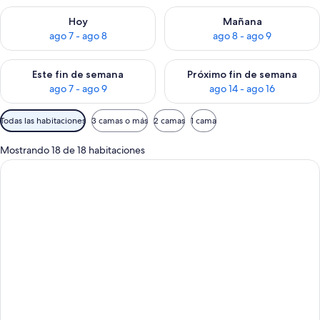
Consulta la disponibilidad para hoy ago 7 - ago 8
Consulta la disponibilidad pa
Hoy
Mañana
ago 7 - ago 8
ago 8 - ago 9
Consulta la disponibilidad para este fin de semana ago 7 - ag
Consulta la disponibilidad par
Este fin de semana
Próximo fin de semana
ago 7 - ago 9
ago 14 - ago 16
Filtros
Todas las habitaciones
3 camas o más
2 camas
1 cama
disponibles
para
Mostrando 18 de 18 habitaciones
las
habitaciones