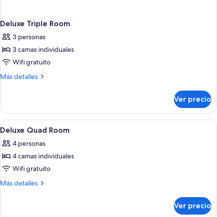
Deluxe Triple Room
3 personas
3 camas individuales
Wifi gratuito
Más
Más detalles
detalles
sobre
Ver precio
Deluxe
Triple
Room
Abrir
Habitación de hotel con dos camas, bañ
1
Deluxe Quad Room
todas
4 personas
las
4 camas individuales
fotos
de
Wifi gratuito
Deluxe
Más
Más detalles
Quad
detalles
sobre
Room
Ver precio
Deluxe