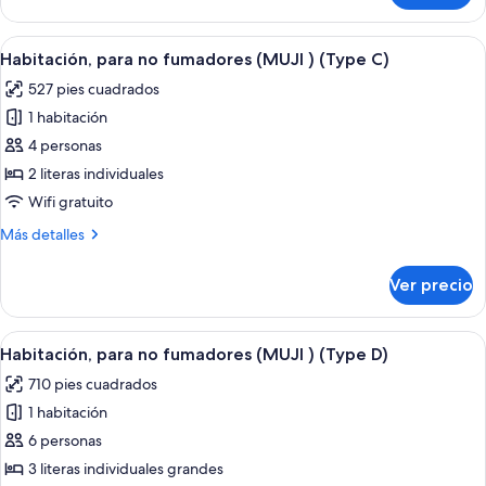
)
para
(Type
no
Abrir
Habitación compacta y moderna con lit
B)
9
fumadores
Habitación, para no fumadores (MUJI ) (Type C)
todas
(MUJI
527 pies cuadrados
)
las
(Type
1 habitación
fotos
B)
de
4 personas
Habitación,
2 literas individuales
para
Wifi gratuito
no
Más
Más detalles
fumadores
detalles
(MUJI
sobre
Ver precio
Habitación,
)
para
(Type
no
Abrir
Una habitación moderna y bien ilumina
C)
10
fumadores
Habitación, para no fumadores (MUJI ) (Type D)
todas
(MUJI
710 pies cuadrados
)
las
(Type
1 habitación
fotos
C)
de
6 personas
Habitación,
3 literas individuales grandes