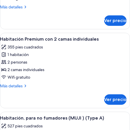
1
Más
Más detalles
cama
detalles
King
sobre
Ver precio
Habitación
size,
doble
para
Premium,
Abrir
Habitación de hotel con dos camas, un 
no
6
1
Habitación Premium con 2 camas individuales
todas
cama
fumadores
355 pies cuadrados
King
las
size,
1 habitación
fotos
para
de
2 personas
no
Habitación
fumadores
2 camas individuales
Premium
Wifi gratuito
con
Más
Más detalles
2
detalles
camas
sobre
Ver precio
Habitación
individuales
Premium
con
Abrir
Habitación de hotel con sofá, dos cama
11
2
Habitación, para no fumadores (MUJI ) (Type A)
todas
camas
527 pies cuadrados
individuales
las