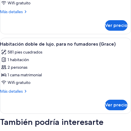
para
Wifi gratuito
no
Más
Más detalles
fumadores
detalles
(MUJI
sobre
Ver precio
Habitación,
)
para
(Type
no
Abrir
Habitación de hotel con cama, dos sill
D)
8
fumadores
Habitación doble de lujo, para no fumadores (Grace)
todas
(MUJI
581 pies cuadrados
)
las
(Type
1 habitación
fotos
D)
de
2 personas
Habitación
1 cama matrimonial
doble
Wifi gratuito
de
Más
Más detalles
lujo,
detalles
para
sobre
Ver precio
Habitación
no
doble
fumadores
de
También podría interesarte
(Grace)
lujo,
para