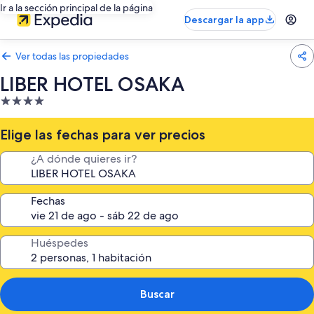
Ir a la sección principal de la página
Descargar la app
Ver todas las propiedades
LIBER HOTEL OSAKA
Propiedad
de
4.0
Elige las fechas para ver precios
estrellas
¿A dónde quieres ir?
Fechas
Huéspedes
Buscar