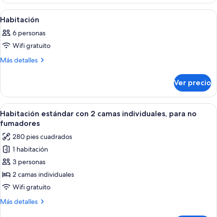
Quad
Room
Abrir
Una habitación de hotel moderna con so
1
Habitación
todas
6 personas
las
Wifi gratuito
fotos
de
Más
Más detalles
detalles
Habitación
sobre
Ver precio
Habitación
Abrir
Habitación de hotel con dos camas, cab
5
Habitación estándar con 2 camas individuales, para no
todas
fumadores
las
280 pies cuadrados
fotos
1 habitación
de
3 personas
Habitación
estándar
2 camas individuales
con
Wifi gratuito
2
Más
Más detalles
camas
detalles