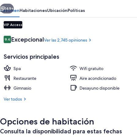
erior
Siguiente
149+
Resumen
Habitaciones
Ubicación
Políticas
VIP Access
Opiniones
Excepcional
9.4
Ver las 2,745 opiniones
9.4 de 10,
Servicios principales
Spa
Wifi gratuito
Terraza o patio
Restaurante
Aire acondicionado
Gimnasio
Desayuno disponible
Ver todos
Opciones de habitación
Consulta la disponibilidad para estas fechas