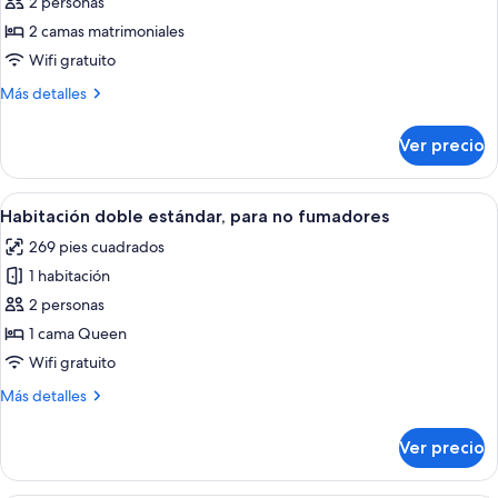
2 personas
Habitación
de
2 camas matrimoniales
lujo,
Wifi gratuito
para
Más
Más detalles
no
detalles
fumadores
sobre
Ver precio
Habitación
(MODE,BF,Executive
de
Lounge
lujo,
Abrir
Habitación de hotel con una cama grand
Access)
6
para
Habitación doble estándar, para no fumadores
todas
no
269 pies cuadrados
fumadores
las
(MODE,BF,Executive
1 habitación
fotos
Lounge
de
2 personas
Access)
Habitación
1 cama Queen
doble
Wifi gratuito
estándar,
Más
Más detalles
para
detalles
no
sobre
Ver precio
Habitación
fumadores
doble
estándar,