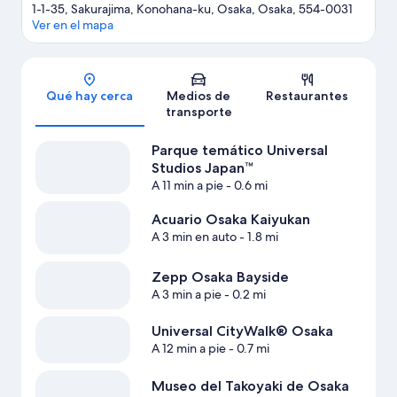
1-1-35, Sakurajima, Konohana-ku, Osaka, Osaka, 554-0031
Ver en el mapa
Sección del mapa
Qué hay cerca
Medios de
Restaurantes
transporte
Parque temático Universal
Studios Japan™
A 11 min a pie
- 0.6 mi
Acuario Osaka Kaiyukan
A 3 min en auto
- 1.8 mi
Zepp Osaka Bayside
A 3 min a pie
- 0.2 mi
Universal CityWalk® Osaka
A 12 min a pie
- 0.7 mi
Museo del Takoyaki de Osaka