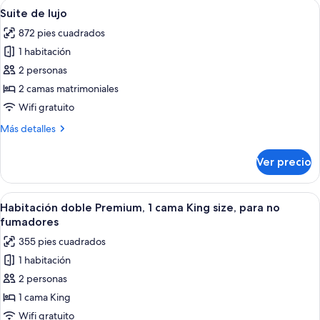
Abrir
Una habitación de hotel moderna con un
6
para
Suite de lujo
todas
no
872 pies cuadrados
fumadores
las
1 habitación
fotos
de
2 personas
Suite
2 camas matrimoniales
de
Wifi gratuito
lujo
Más
Más detalles
detalles
sobre
Ver precio
Suite
de
lujo
Abrir
Una habitación de hotel con una cama g
6
Habitación doble Premium, 1 cama King size, para no
todas
fumadores
las
355 pies cuadrados
fotos
1 habitación
de
2 personas
Habitación
doble
1 cama King
Premium,
Wifi gratuito