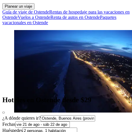
Planear un viaje
Guía de viaje de Ostende
Rentas de hospedaje para las vacaciones en
Ostende
Vuelos a Ostende
Renta de autos en Ostende
Paquetes
vacacionales en Ostende
Hoteles en Ostende desde $29
¿A dónde quieres ir?
Fechas
Huéspedes