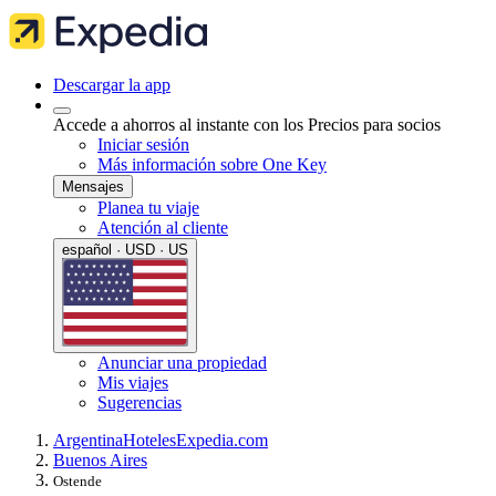
Descargar la app
Accede a ahorros al instante con los Precios para socios
Iniciar sesión
Más información sobre One Key
Mensajes
Planea tu viaje
Atención al cliente
español · USD · US
Anunciar una propiedad
Mis viajes
Sugerencias
Argentina
Hoteles
Expedia.com
Buenos Aires
Ostende