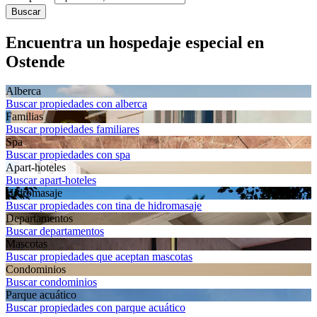
Buscar
Encuentra un hospedaje especial en
Ostende
Alberca
Buscar propiedades con alberca
Familias
Buscar propiedades familiares
Spa
Buscar propiedades con spa
Apart-hoteles
Buscar apart-hoteles
Hidromasaje
Buscar propiedades con tina de hidromasaje
Departa­mentos
Buscar departamentos
Mascotas
Buscar propiedades que aceptan mascotas
Condominios
Buscar condominios
Parque acuático
Buscar propiedades con parque acuático