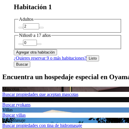
Habitación 1
Adultos
Niños
0 a 17 años
Agregar otra habitación
¿Quieres reservar 9 o más habitaciones?
Listo
Buscar
Encuentra un hospedaje especial en Oyam
Mascotas
Buscar propiedades que aceptan mascotas
Ryokans
Buscar ryokans
Villas
Buscar villas
Hidromasaje
Buscar propiedades con tina de hidromasaje