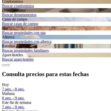
Condominios
Buscar condominios
Departa­mentos
Buscar departamentos
Casas de campo
Buscar casas de campo
Spa
Buscar propiedades con spa
Alberca
Buscar propiedades con alberca
Familias
Buscar propiedades familiares
Apart-hoteles
Buscar apart-hoteles
Consulta precios para estas fechas
Hoy
7 ago. - 8 ago.
Mañana
8 ago. - 9 ago.
Este fin de semana
7 ago. - 9 ago.