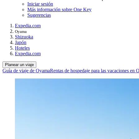
Iniciar sesión
Más información sobre One Key
Sugerencias
Expedia.com
Oyama
Shizuoka
Japón
Hoteles
Expedia.com
Planear un viaje
Guía de viaje de Oyama
Rentas de hospedaje para las vacaciones en