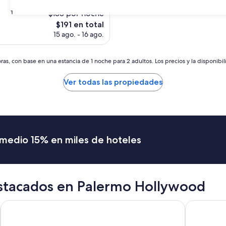
s)
$188 por noche
31
El
$191 en total
precio
15 ago. - 16 ago.
actual
es
de
as, con base en una estancia de 1 noche para 2 adultos. Los precios y la disponibil
$191
Ver todas las propiedades
romedio 15% en miles de hoteles
estacados en Palermo Hollywood
Tango de Mayo Hotel
Principad