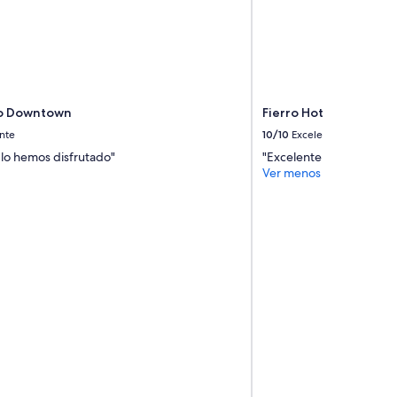
do Downtown
Fierro Hotel Buenos A
nte
10/10
Excelente
 lo hemos disfrutado"
"Excelente servicio"
Ver menos