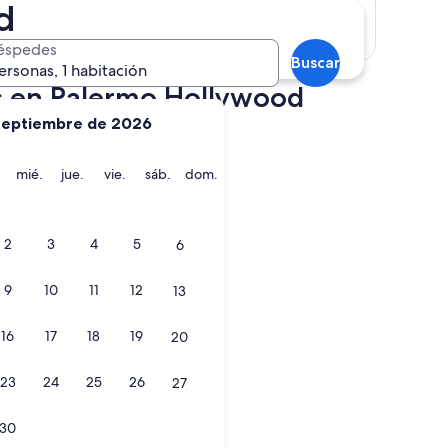
d
Mostrar mapa
éspedes
Buscar
ersonas, 1 habitación
ts en Palermo Hollywood
septiembre de 2026
martes
miércoles
jueves
viernes
sábado
domingo
mié.
jue.
vie.
sáb.
dom.
2
3
4
5
6
9
10
11
12
13
16
17
18
19
20
23
24
25
26
27
30