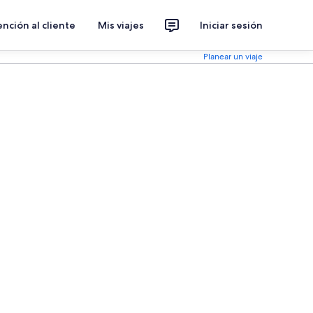
nción al cliente
Mis viajes
Iniciar sesión
Planear un viaje