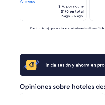
l
Ver menos
(800
(1,008
R
$176 por noche
opinione
opiniones)
e
El
$176 en total
s
precio
16 ago. - 17 ago.
t
actual
a
es
u
de
Precio
Precio más bajo por noche encontrado en las últimas 24 hor
r
$176
más
a
bajo
n
por
t
noche
e
encontrado
e
en
s
las
m
últimas
Inicia sesión y ahorra en p
u
24
y
horas,
b
con
u
base
e
en
Opiniones sobre hoteles d
n
una
o
estancia
”
Marriott Hotel Buenos Aires Ezeiza Airport
de
1
noche