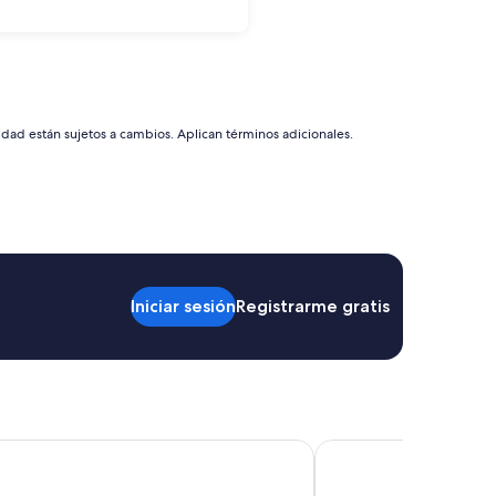
idad están sujetos a cambios. Aplican términos adicionales.
Iniciar sesión
Registrarme gratis
o Downtown
Fierro Hotel Buenos Ai