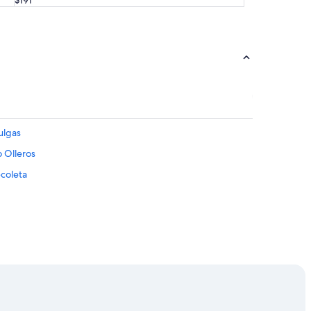
ulgas
 Olleros
ecoleta
ciones La Rural
l Solar de la Abadía