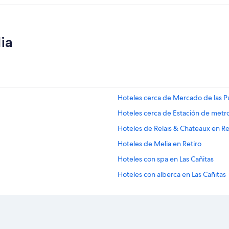
ia
Hoteles cerca de Mercado de las P
Hoteles cerca de Estación de metro
Hoteles de Relais & Chateaux en R
Hoteles de Melia en Retiro
Hoteles con spa en Las Cañitas
Hoteles con alberca en Las Cañitas
Hoteles cerca de Centro de conven
Hoteles cerca de Centro comercial E
Hoteles 3 estrellas en Palermo