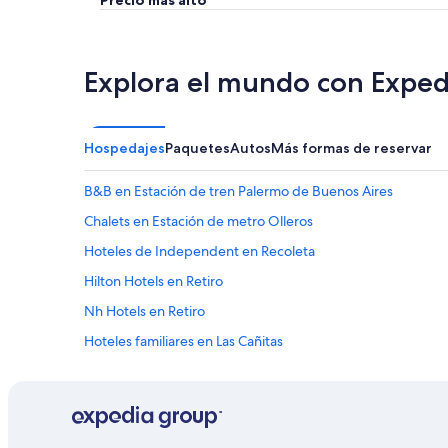
Explora el mundo con Exped
Hospedajes
Paquetes
Autos
Más formas de reservar
B&B en Estación de tren Palermo de Buenos Aires
Chalets en Estación de metro Olleros
Hoteles de Independent en Recoleta
Hilton Hotels en Retiro
Nh Hotels en Retiro
Hoteles familiares en Las Cañitas
Hoteles en Las Cañitas
Hoteles cerca de Plaza Serrano
Hoteles en Comuna 14