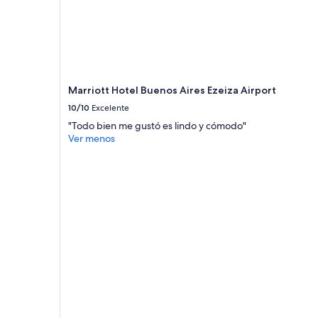
para
2
adultos.
Los
precios
y
la
Marriott Hotel Buenos Aires Ezeiza Airport
disponibilidad
10/10
Excelente
están
"Todo bien me gustó es lindo y cómodo"
sujetos
Ver menos
a
cambios.
Aplican
términos
adicionales.