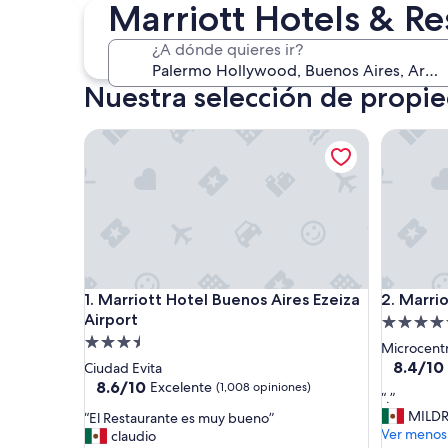
7 ago. - 9 ago.
Marriott Hotels & R
¿A dónde quieres ir?
Nuestra selección de propi
Marriott Hotel Buenos Aires Ezeiza Airport
Marriott
Marriott Hotel Buenos Aires Ezeiza Airport
Marriott
1. Marriott Hotel Buenos Aires Ezeiza
2. Marri
Airport
Propieda
Propiedad
de
Microcent
de
5.0
8.4
8.4/10
Ciudad Evita
de
3.5
8.6
estrellas
8.6/10
Excelente
(1,008 opiniones)
“
“.”
10,
de
estrellas
.
MILD
“
“El Restaurante es muy bueno”
Muy
10,
”
Ver menos
E
claudio
bueno,
Excelente,