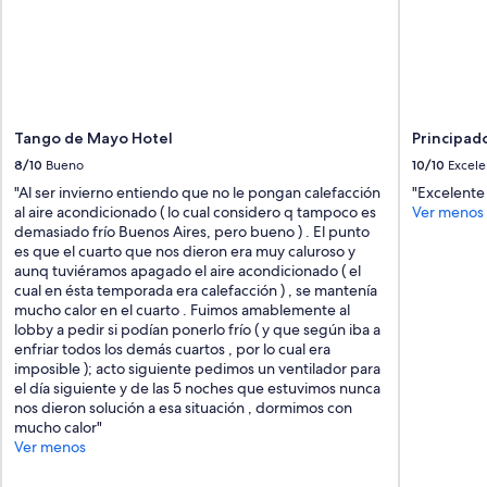
Tango de Mayo Hotel
Principa
8/10
Bueno
10/10
Excele
"Al ser invierno entiendo que no le pongan calefacción
"Excelente
al aire acondicionado ( lo cual considero q tampoco es
Ver menos
demasiado frío Buenos Aires, pero bueno ) . El punto
es que el cuarto que nos dieron era muy caluroso y
aunq tuviéramos apagado el aire acondicionado ( el
cual en ésta temporada era calefacción ) , se mantenía
mucho calor en el cuarto . Fuimos amablemente al
lobby a pedir si podían ponerlo frío ( y que según iba a
enfriar todos los demás cuartos , por lo cual era
imposible ); acto siguiente pedimos un ventilador para
el día siguiente y de las 5 noches que estuvimos nunca
nos dieron solución a esa situación , dormimos con
mucho calor"
Ver menos