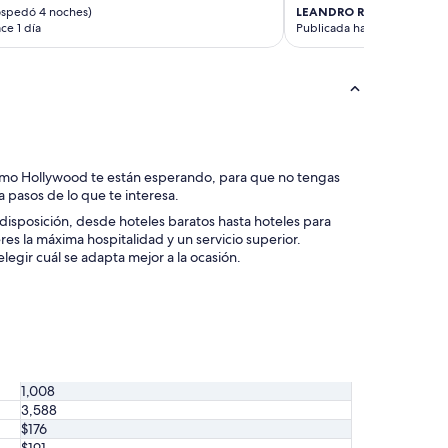
ospedó 4 noches)
LEANDRO ROBERTO
(se h
ce 1 día
Publicada hace 3 días
ermo Hollywood te están esperando, para que no tengas
 a pasos de lo que te interesa.
disposición, desde hoteles baratos hasta hoteles para
res la máxima hospitalidad y un servicio superior.
egir cuál se adapta mejor a la ocasión.
1,008
3,588
$176
$191