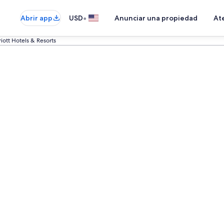
•
Abrir app
USD
Anunciar una propiedad
Ate
iott Hotels & Resorts