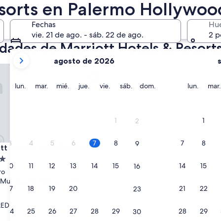
14 ago. - 16 ago.
esorts en Palermo Hollywoo
Fechas
Hu
vie. 21 de ago. - sáb. 22 de ago.
2 p
edades de Marriott Hotels & Resor
tus
agosto de 2026
meses
 Buenos Aires Downtown
actuales
son
lunes
martes
miércoles
jueves
viernes
sábado
domingo
lunes
lun.
mar.
mié.
jue.
vie.
sáb.
dom.
lun.
mar.
August
2026
y
1
1
2
September
2026.
3
4
5
6
7
8
7
8
9
 Buenos Aires Downtown
ott Buenos Aires Downtown
d
10
11
12
13
14
15
14
15
16
ro
Muy bueno
(800 opiniones)
17
18
19
20
21
22
21
22
23
RED
24
25
26
27
28
29
28
29
30