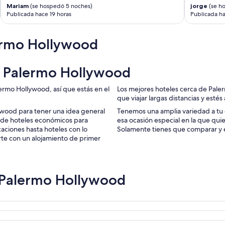
Mariam
(se hospedó 5 noches)
jorge
(se h
Publicada hace 19 horas
Publicada ha
ermo Hollywood
en Palermo Hollywood
ermo Hollywood, así que estás en el
Los mejores hoteles cerca de Pal
que viajar largas distancias y estés
ywood para tener una idea general
Tenemos una amplia variedad a tu 
desde hoteles económicos para
esa ocasión especial en la que quie
caciones hasta hoteles con lo
Solamente tienes que comparar y el
rte con un alojamiento de primer
 Palermo Hollywood