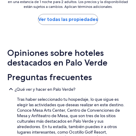
r
o
en una estancia de 1 noche para 2 adultos. Los precios y la disponibilidad
más
a
r
están sujetos a cambios. Aplican términos adicionales.
bajo
c
e
por
o
q
noche
Ver todas las propiedades
u
u
encontrado
p
i
en
l
s
las
e
i
últimas
o
t
24
r
o
Opiniones sobre hoteles
horas,
a
p
con
destacados en Palo Verde
s
a
base
i
r
en
n
a
una
Preguntas frecuentes
g
p
estancia
l
a
de
e
s
¿Qué ver y hacer en Palo Verde?
1
p
a
noche
e
Tras haber seleccionado tu hospedaje, lo que sigue es
r
para
r
elegir las actividades que deseas realizar en este destino.
b
2
s
Conoce Mesa Arts Center, Centro de Convenciones de
u
adultos.
o
Mesa y Anfiteatro de Mesa, que son tres de los sitios
e
Los
n
culturales más destacados en Palo Verde y sus
n
precios
s
alrededores. En tu estadía, también puedes ir a otros
o
y
t
lugares interesantes, como Ocotillo Golf Resort,
s
la