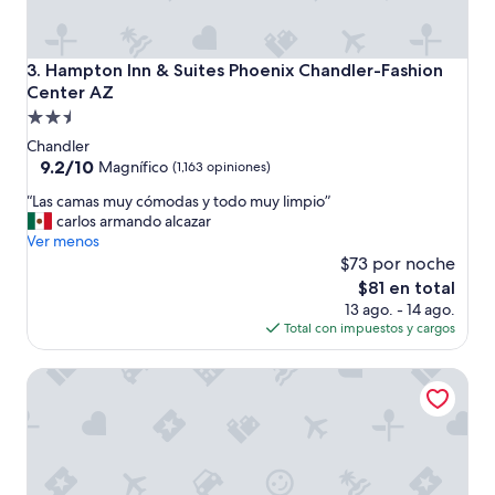
e
d
,
Hampton Inn & Suites Phoenix Chandler-Fashion Center A
3. Hampton Inn & Suites Phoenix Chandler-Fashion
s
Center AZ
u
Propiedad
p
e
de
Chandler
r
2.5
9.2
9.2/10
Magnífico
(1,163 opiniones)
c
de
estrellas
l
“
“Las camas muy cómodas y todo muy limpio”
10,
e
L
carlos armando alcazar
Magnífico,
a
a
Ver menos
(1,163
n
s
$73 por noche
opiniones)
,
c
El
$81 en total
q
a
precio
13 ago. - 14 ago.
u
m
actual
Total con impuestos y cargos
i
a
es
e
s
de
t
Marriott Phoenix Chandler
m
$81
,
u
a
y
n
c
d
ó
c
m