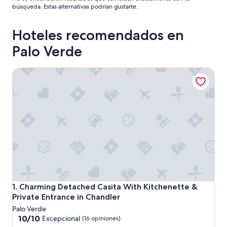
búsqueda. Estas alternativas podrían gustarte.
Hoteles recomendados en
Palo Verde
Charming Detached Casita With Kitchenette & Private Entr
Charming Detached Casita With Kitchenette & Private Entr
1. Charming Detached Casita With Kitchenette &
Private Entrance in Chandler
Palo Verde
10.0
10/10
Excepcional
(16 opiniones)
de