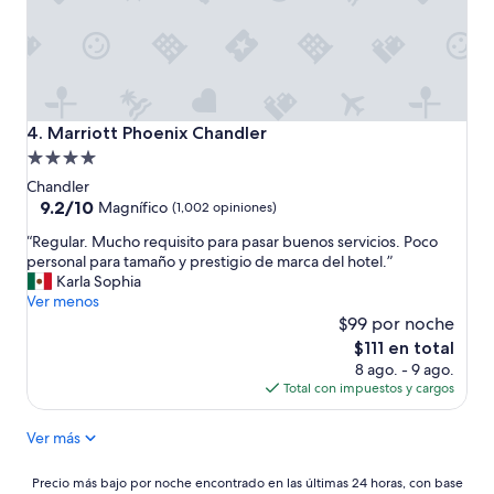
o
o
m
d
f
a
o
s
r
y
t
t
a
o
Marriott Phoenix Chandler
4. Marriott Phoenix Chandler
b
d
Propiedad
l
o
e
de
m
Chandler
.
u
4.0
9.2
9.2/10
Magnífico
(1,002 opiniones)
W
y
de
estrellas
e
“
l
“Regular. Mucho requisito para pasar buenos servicios. Poco
10,
l
R
i
personal para tamaño y prestigio de marca del hotel.”
Magnífico,
l
e
m
Karla Sophia
(1,002
e
g
p
Ver menos
opiniones)
q
u
i
$99 por noche
u
l
o
El
$111 en total
i
a
”
precio
8 ago. - 9 ago.
p
r
actual
Total con impuestos y cargos
p
.
es
e
M
de
d
Ver más
u
$111
f
c
o
h
Precio
Precio más bajo por noche encontrado en las últimas 24 horas, con base