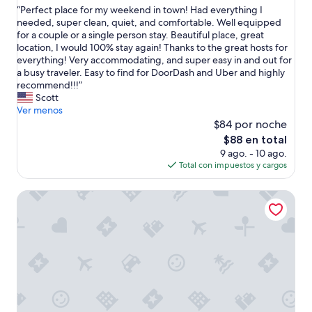
“
“Perfect place for my weekend in town! Had everything I
10,
P
needed, super clean, quiet, and comfortable. Well equipped
Excepcional,
e
for a couple or a single person stay. Beautiful place, great
(16
r
location, I would 100% stay again! Thanks to the great hosts for
opiniones)
f
everything! Very accommodating, and super easy in and out for
e
a busy traveler. Easy to find for DoorDash and Uber and highly
c
recommend!!!”
t
Scott
p
Ver menos
l
$84 por noche
a
El
$88 en total
c
precio
9 ago. - 10 ago.
e
actual
Total con impuestos y cargos
f
es
o
de
Extended Stay America Premier Suites – Phoenix - Chandle
r
$88
m
y
w
e
e
k
e
n
d