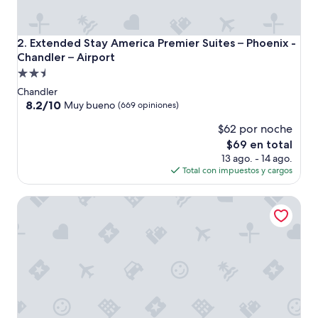
i
n
t
Extended Stay America Premier Suites – Phoenix - Chandle
2. Extended Stay America Premier Suites – Phoenix -
o
Chandler – Airport
w
Propiedad
n
!
de
Chandler
H
2.5
8.2
8.2/10
Muy bueno
(669 opiniones)
a
de
estrellas
d
$62 por noche
10,
e
Muy
El
$69 en total
v
bueno,
precio
13 ago. - 14 ago.
e
(669
actual
Total con impuestos y cargos
r
opiniones)
es
y
de
Hampton Inn & Suites Phoenix Chandler-Fashion Center A
t
$69
h
i
n
g
I
n
e
e
d