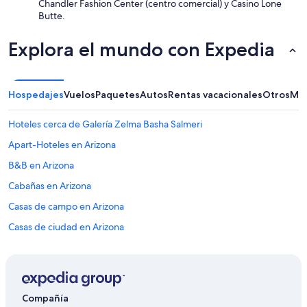
a
Chandler Fashion Center (centro comercial) y Casino Lone
s
disponibilidad
y
Butte.
e
están
.
r
sujetos
B
v
Explora el mundo con Expedia
a
e
i
cambios.
a
c
Aplican
u
i
términos
t
o
adicionales.
Hospedajes
Vuelos
Paquetes
Autos
Rentas vacacionales
Otros
Más
i
s
f
.
Hoteles cerca de Galería Zelma Basha Salmeri
u
P
l
o
Apart-Hoteles en Arizona
p
c
l
o
B&B en Arizona
a
p
Cabañas en Arizona
c
e
e
r
Casas de campo en Arizona
,
s
g
o
Casas de ciudad en Arizona
r
n
Casas de huéspedes en Arizona
e
a
a
l
Casas vacacionales en Arizona
t
p
l
a
Resorts en Arizona
Compañía
o
r