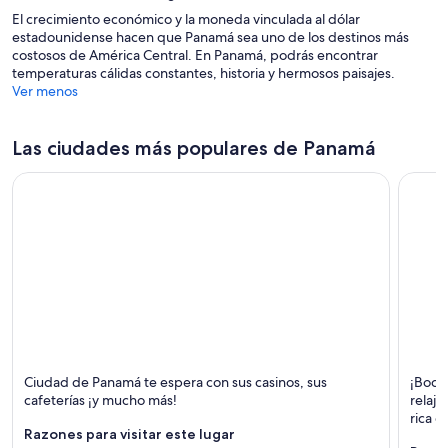
El crecimiento económico y la moneda vinculada al dólar
estadounidense hacen que Panamá sea uno de los destinos más
costosos de América Central. En Panamá, podrás encontrar
temperaturas cálidas constantes, historia y hermosos paisajes.
Ver menos
Las ciudades más populares de Panamá
Ciudad de Panamá
Bocas 
Ciudad de Panamá te espera con sus casinos, sus
¡Boca
Comidas, Compras y Negocios
Playas,
cafeterías ¡y mucho más!
relaja
rica c
Razones para visitar este lugar