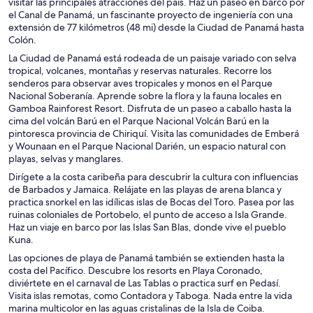
visitar las principales atracciones del país. Haz un paseo en barco por
el Canal de Panamá, un fascinante proyecto de ingeniería con una
extensión de 77 kilómetros (48 mi) desde la Ciudad de Panamá hasta
Colón.
La Ciudad de Panamá está rodeada de un paisaje variado con selva
tropical, volcanes, montañas y reservas naturales. Recorre los
senderos para observar aves tropicales y monos en el Parque
Nacional Soberanía. Aprende sobre la flora y la fauna locales en
Gamboa Rainforest Resort. Disfruta de un paseo a caballo hasta la
cima del volcán Barú en el Parque Nacional Volcán Barú en la
pintoresca provincia de Chiriquí. Visita las comunidades de Emberá
y Wounaan en el Parque Nacional Darién, un espacio natural con
playas, selvas y manglares.
Dirígete a la costa caribeña para descubrir la cultura con influencias
de Barbados y Jamaica. Relájate en las playas de arena blanca y
practica snorkel en las idílicas islas de Bocas del Toro. Pasea por las
ruinas coloniales de Portobelo, el punto de acceso a Isla Grande.
Haz un viaje en barco por las Islas San Blas, donde vive el pueblo
Kuna.
Las opciones de playa de Panamá también se extienden hasta la
costa del Pacífico. Descubre los resorts en Playa Coronado,
diviértete en el carnaval de Las Tablas o practica surf en Pedasí.
Visita islas remotas, como Contadora y Taboga. Nada entre la vida
marina multicolor en las aguas cristalinas de la Isla de Coiba.