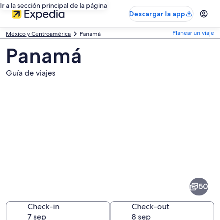
Ir a la sección principal de la página
Descargar la app
Planear un viaje
México y Centroamérica
Panamá
Panamá
Guía de viajes
Fotos
de
Panamá
50
Check-in
Check-out
7 sep
8 sep