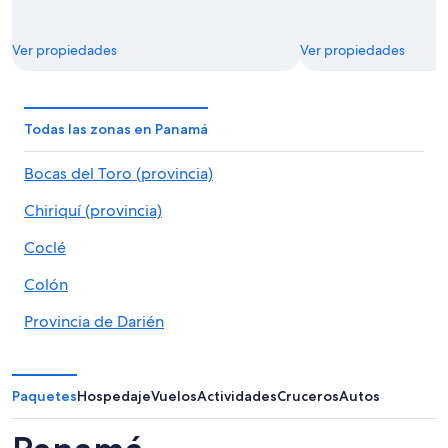
Ver propiedades
Ver propiedades
Todas las zonas en Panamá
Bocas del Toro (provincia)
Chiriquí (provincia)
Coclé
Colón
Provincia de Darién
Comarca Emberá-Wounaan
Guna Yala
Paquetes
Hospedaje
Vuelos
Actividades
Cruceros
Autos
Herrera