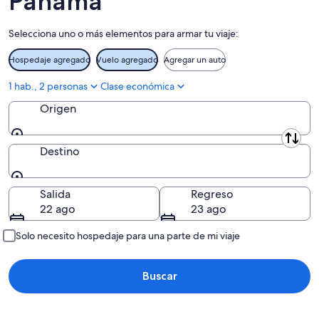
Panamá
Los Santos
Selecciona uno o más elementos para armar tu viaje:
Naso Tjër Di
Hospedaje agregado
Vuelo agregado
Agregar un auto
Comarca Ngäbe-Buglé
1 hab., 2 personas
Clase económica
Provincia de Panamá Oeste
Origen
Provincia de Panamá
Origen
Veraguas
Destino
Destino
Salida
Regreso
22 ago
23 ago
Solo necesito hospedaje para una parte de mi viaje
Buscar