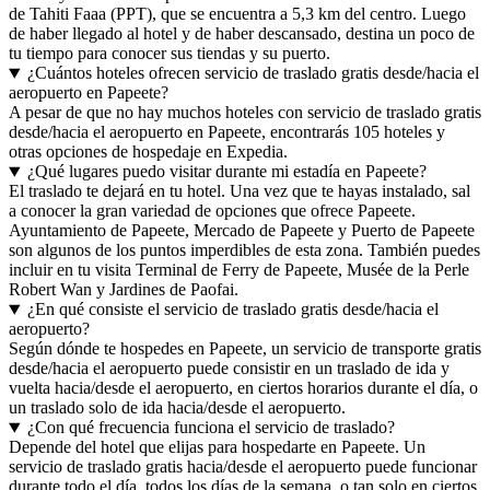
de Tahiti Faaa (PPT), que se encuentra a 5,3 km del centro. Luego
de haber llegado al hotel y de haber descansado, destina un poco de
tu tiempo para conocer sus tiendas y su puerto.
¿Cuántos hoteles ofrecen servicio de traslado gratis desde/hacia el
aeropuerto en Papeete?
A pesar de que no hay muchos hoteles con servicio de traslado gratis
desde/hacia el aeropuerto en Papeete, encontrarás 105 hoteles y
otras opciones de hospedaje en Expedia.
¿Qué lugares puedo visitar durante mi estadía en Papeete?
El traslado te dejará en tu hotel. Una vez que te hayas instalado, sal
a conocer la gran variedad de opciones que ofrece Papeete.
Ayuntamiento de Papeete, Mercado de Papeete y Puerto de Papeete
son algunos de los puntos imperdibles de esta zona. También puedes
incluir en tu visita Terminal de Ferry de Papeete, Musée de la Perle
Robert Wan y Jardines de Paofai.
¿En qué consiste el servicio de traslado gratis desde/hacia el
aeropuerto?
Según dónde te hospedes en Papeete, un servicio de transporte gratis
desde/hacia el aeropuerto puede consistir en un traslado de ida y
vuelta hacia/desde el aeropuerto, en ciertos horarios durante el día, o
un traslado solo de ida hacia/desde el aeropuerto.
¿Con qué frecuencia funciona el servicio de traslado?
Depende del hotel que elijas para hospedarte en Papeete. Un
servicio de traslado gratis hacia/desde el aeropuerto puede funcionar
durante todo el día, todos los días de la semana, o tan solo en ciertos