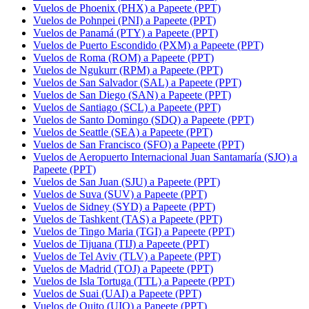
Vuelos de Phoenix (PHX) a Papeete (PPT)
Vuelos de Pohnpei (PNI) a Papeete (PPT)
Vuelos de Panamá (PTY) a Papeete (PPT)
Vuelos de Puerto Escondido (PXM) a Papeete (PPT)
Vuelos de Roma (ROM) a Papeete (PPT)
Vuelos de Ngukurr (RPM) a Papeete (PPT)
Vuelos de San Salvador (SAL) a Papeete (PPT)
Vuelos de San Diego (SAN) a Papeete (PPT)
Vuelos de Santiago (SCL) a Papeete (PPT)
Vuelos de Santo Domingo (SDQ) a Papeete (PPT)
Vuelos de Seattle (SEA) a Papeete (PPT)
Vuelos de San Francisco (SFO) a Papeete (PPT)
Vuelos de Aeropuerto Internacional Juan Santamaría (SJO) a
Papeete (PPT)
Vuelos de San Juan (SJU) a Papeete (PPT)
Vuelos de Suva (SUV) a Papeete (PPT)
Vuelos de Sidney (SYD) a Papeete (PPT)
Vuelos de Tashkent (TAS) a Papeete (PPT)
Vuelos de Tingo Maria (TGI) a Papeete (PPT)
Vuelos de Tijuana (TIJ) a Papeete (PPT)
Vuelos de Tel Aviv (TLV) a Papeete (PPT)
Vuelos de Madrid (TOJ) a Papeete (PPT)
Vuelos de Isla Tortuga (TTL) a Papeete (PPT)
Vuelos de Suai (UAI) a Papeete (PPT)
Vuelos de Quito (UIO) a Papeete (PPT)