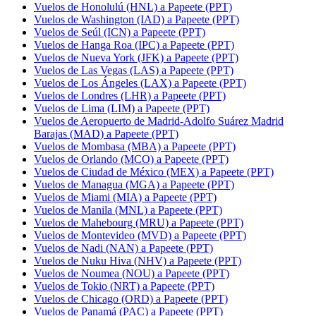
Vuelos de Honolulú (HNL) a Papeete (PPT)
Vuelos de Washington (IAD) a Papeete (PPT)
Vuelos de Seúl (ICN) a Papeete (PPT)
Vuelos de Hanga Roa (IPC) a Papeete (PPT)
Vuelos de Nueva York (JFK) a Papeete (PPT)
Vuelos de Las Vegas (LAS) a Papeete (PPT)
Vuelos de Los Ángeles (LAX) a Papeete (PPT)
Vuelos de Londres (LHR) a Papeete (PPT)
Vuelos de Lima (LIM) a Papeete (PPT)
Vuelos de Aeropuerto de Madrid-Adolfo Suárez Madrid
Barajas (MAD) a Papeete (PPT)
Vuelos de Mombasa (MBA) a Papeete (PPT)
Vuelos de Orlando (MCO) a Papeete (PPT)
Vuelos de Ciudad de México (MEX) a Papeete (PPT)
Vuelos de Managua (MGA) a Papeete (PPT)
Vuelos de Miami (MIA) a Papeete (PPT)
Vuelos de Manila (MNL) a Papeete (PPT)
Vuelos de Mahebourg (MRU) a Papeete (PPT)
Vuelos de Montevideo (MVD) a Papeete (PPT)
Vuelos de Nadi (NAN) a Papeete (PPT)
Vuelos de Nuku Hiva (NHV) a Papeete (PPT)
Vuelos de Noumea (NOU) a Papeete (PPT)
Vuelos de Tokio (NRT) a Papeete (PPT)
Vuelos de Chicago (ORD) a Papeete (PPT)
Vuelos de Panamá (PAC) a Papeete (PPT)