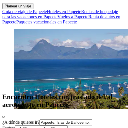
Planear un viaje
Guía de viaje de Papeete
Hoteles en Papeete
Rentas de hospedaje
para las vacaciones en Papeete
Vuelos a Papeete
Renta de autos en
Papeete
Paquetes vacacionales en Papeete
Encuentra Hoteles con traslado del/al
aeropuerto en Papeete
¿A dónde quieres ir?