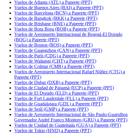
Vuelos de Atlanta (ATL) a Papeete (PPT)
Vuelos de Buenos Aires (BAI) a Papeete (PPT)
Vuelos de Barcelona (BCN) a Papeete (PPT)
Vuelos de Bangkok (BKK) a Papeete (PPT)
Vuelos de Brisbane (BNE) a Papeete (PPT)
Vuelos de Bora Bora (BOB) a Papeete (PPT)
Vuelos de Aeropuerto Internacional de Bogotá-El Dorado
(BOG) a Papeete (PPT)
Vuelos de Boston (BOS) a Papeete (PPT)
Vuelos de Guangzhou (CAN) a Papeete (PPT)
Vuelos de París (CDG) a Papeete (PPT)
Vuelos de Waitangi (CHT) a Papeete (PPT)
Vuelos de Colmar (CMR) a Papeete (PPT)
Vuelos de Aeropuerto Internacional Rafael Núñez (CTG) a
Papeete (PPT)
Vuelos de Dubai (DXB) a Papeete (PPT)
Vuelos de Ciudad de Panamá (ECP) a Papeete (PPT)
Vuelos de El Dorado (ELD) a Papeete (PPT)
Vuelos de Fort Lauderdale (FLL) a Papeete (PPT)
Vuelos de Guadalajara (GDL) a Papeete (PPT)
Vuelos de Seúl (GMP) a Papeete (PPT)
Vuelos de Aeropuerto Internacional de São Paulo-Guarulhos
Governador André Franco Montoro (GRU) a Papeete (PPT)
Vuelos de Ciudad de Guatemala (GUA) a Papeete (PPT)
Vuelos de Tokio (HND) a Papeete (PPT)