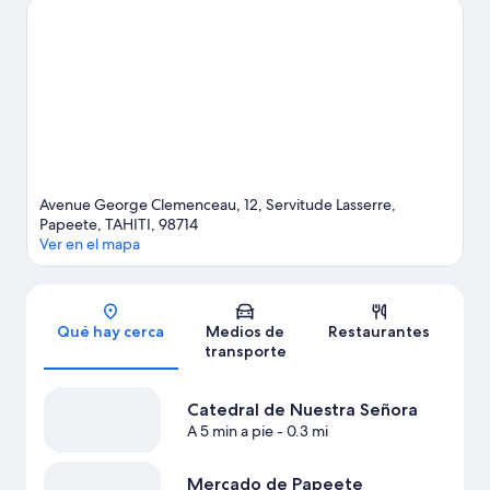
Place Jacques Chirac (plaza).
Visita nuestra guía de Papeete
Ver más casas de huéspedes en Papeete
Avenue George Clemenceau, 12, Servitude Lasserre,
Papeete, TAHITI, 98714
Ver en el mapa
Sección del mapa
Qué hay cerca
Medios de
Restaurantes
transporte
Catedral de Nuestra Señora
A 5 min a pie
- 0.3 mi
Mercado de Papeete