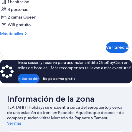
alberca
1 habitación
alberca,
fotos
junto
4 personas
de
a
2 camas Queen
Habitación
la
alberca
cuádruple
Wifi gratuito
clásica,
Más
Más detalles
vista
detalles
sobre
a
Ver precio
Habitación
la
cuádruple
alberca,
clásica,
Inicia sesión y reserva para acumular crédito OneKeyCash en
en
vista
miles de hoteles. ¡Más recompensas te llevan a más aventuras!
a
el
la
área
Iniciar sesión
Registrarme gratis
alberca,
del
en
el
jardín
Información de la zona
área
del
TEA TAHITI Holidays se encuentra cerca del aeropuerto y cerca
jardín
de una estación de tren, en Papeete. Aquellos que deseen ir de
compras pueden visitar Mercado de Papeete y Tamanu
Shopping Center, mientras que quienes quieran apreciar la
Ver más
belleza natural del área pueden ir a Parc Bougainville (parque) y