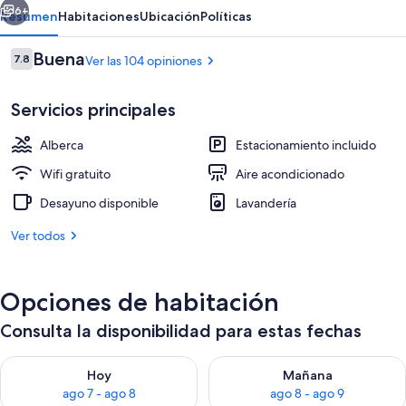
6+
Resumen
Habitaciones
Ubicación
Políticas
Opiniones
Buena
7.8
Ver las 104 opiniones
7.8 de 10,
Servicios principales
Alberca
Estacionamiento incluido
Wifi gratuito
Aire acondicionado
Desayuno disponible
Lavandería
Habitación cuádruple clásica, vista a l
Ver todos
Opciones de habitación
Consulta la disponibilidad para estas fechas
Consulta la disponibilidad para hoy ago 7 - ago 8
Consulta la disponibilidad pa
Hoy
Mañana
ago 7 - ago 8
ago 8 - ago 9