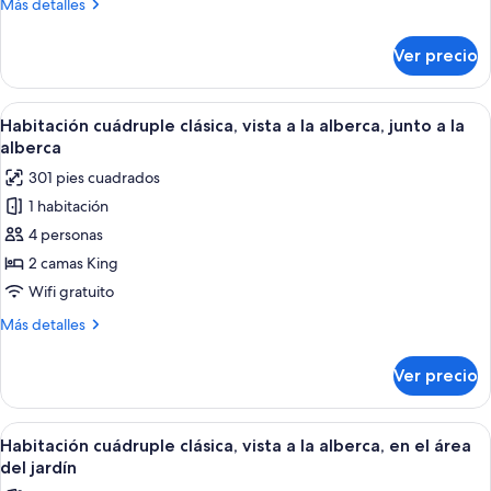
alberca
Más
Más detalles
a
detalles
la
sobre
Ver precio
Habitación
alberca,
familiar,
junto
vista
Abrir
Habitación cuádruple clásica, vista a l
a
1
a
Habitación cuádruple clásica, vista a la alberca, junto a la
todas
la
la
alberca
alberca,
las
alberca
301 pies cuadrados
junto
fotos
a
1 habitación
de
la
4 personas
Habitación
alberca
cuádruple
2 camas King
clásica,
Wifi gratuito
vista
Más
Más detalles
a
detalles
la
sobre
Ver precio
Habitación
alberca,
cuádruple
junto
clásica,
Abrir
Habitación cuádruple clásica, vista a l
a
1
vista
Habitación cuádruple clásica, vista a la alberca, en el área
todas
a
la
del jardín
la
las