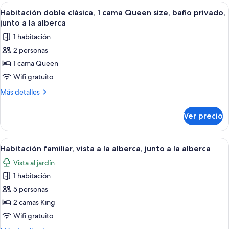
clásica,
Abrir
Habitación doble clásica, 1 cama Queen
privado,
2
1
Habitación doble clásica, 1 cama Queen size, baño privado,
todas
cama
en
junto a la alberca
Queen
las
esquina
1 habitación
size,
fotos
baño
2 personas
de
privado,
1 cama Queen
Habitación
en
esquina
doble
Wifi gratuito
clásica,
Más
Más detalles
1
detalles
sobre
cama
Ver precio
Habitación
Queen
doble
size,
clásica,
Abrir
Habitación familiar, vista a la alberca,
1
baño
1
Habitación familiar, vista a la alberca, junto a la alberca
todas
cama
privado,
Vista al jardín
Queen
las
junto
size,
1 habitación
fotos
a
baño
de
5 personas
privado,
la
Habitación
junto
2 camas King
alberca
a
familiar,
Wifi gratuito
la
vista