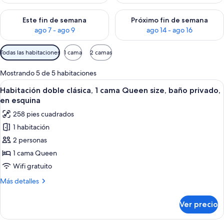
Consulta la disponibilidad para este fin de semana ago 7 - ag
Consulta la disponibilidad par
Este fin de semana
Próximo fin de semana
ago 7 - ago 9
ago 14 - ago 16
Filtros
Todas las habitaciones
1 cama
2 camas
disponibles
para
Mostrando 5 de 5 habitaciones
las
Abrir
Habitación doble clásica, 1 cama Queen
1
Habitación doble clásica, 1 cama Queen size, baño privado,
habitaciones
todas
en esquina
las
258 pies cuadrados
fotos
1 habitación
de
2 personas
Habitación
doble
1 cama Queen
clásica,
Wifi gratuito
1
Más
Más detalles
cama
detalles
Queen
sobre
Ver precio
Habitación
size,
doble
baño