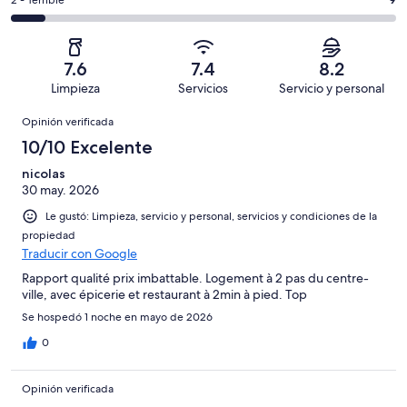
es
Puntuación
2 - Terrible
Bueno.
4,
en
decir,
de
Basada
es
44
Aceptable.
2,
en
decir,
de
Basada
es
23
Malo.
7.6
7.4
8.2
104
en
decir,
de
Basada
Limpieza
Servicios
Servicio y personal
opiniones
22
Terrible.
104
en
Opiniones
de
Basada
opiniones
Opinión verificada
6
104
en
de
10/10 Excelente
opiniones
9
104
de
nicolas
opiniones
30 may. 2026
104
opiniones
Le gustó: Limpieza, servicio y personal, servicios y condiciones de la
propiedad
Traducir con Google
Rapport qualité prix imbattable. Logement à 2 pas du centre-
ville, avec épicerie et restaurant à 2min à pied. Top
Se hospedó 1 noche en mayo de 2026
0
Opinión verificada