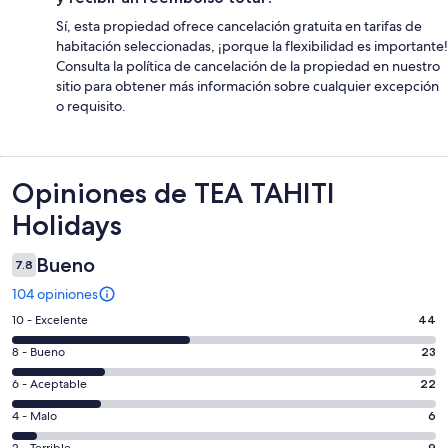
Sí, esta propiedad ofrece cancelación gratuita en tarifas de
habitación seleccionadas, ¡porque la flexibilidad es importante!
Consulta la política de cancelación de la propiedad en nuestro
sitio para obtener más información sobre cualquier excepción
o requisito.
Opiniones
Opiniones de TEA TAHITI
Holidays
Bueno
7.8
104 opiniones
Puntuación
10 - Excelente
44
de
Puntuación
8 - Bueno
23
10,
de
es
Puntuación
6 - Aceptable
22
8,
decir,
de
es
Puntuación
4 - Malo
6
Excelente.
6,
decir,
de
Basada
9