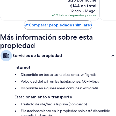
$126 por noche
Bueno,
345
El
$144 en total
1,003
opinion
precio
opiniones
12 ago. - 13 ago.
actual
Total con impuestos y cargos
es
de
Comparar propiedades similares
$144
Más información sobre esta
propiedad
Servicios de la propiedad
Internet
Disponible en todas las habitaciones: wifi gratis
Velocidad del wifi en las habitaciones: 50+ Mbps
Disponible en algunas áreas comunes: wifi gratis
Estacionamiento y transporte
Traslado desde/hacia la playa (con cargo)
El estacionamiento en la propiedad solo está disponible
con solicitud previa