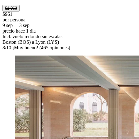
$1,063
$961
por persona
9 sep - 13 sep
precio hace 1 día
Incl. vuelo redondo sin escalas
Boston (BOS) a Lyon (LYS)
8
/
10
¡Muy bueno! (465 opiniones)