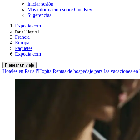
Iniciar sesión
Más información sobre One Key
Sugerencias
Expedia.com
Paris-l'Hopital
Francia
Europa
Paquetes
Expedia.com
Planear un viaje
Hoteles en Paris-l'Hopital
Rentas de hospedaje para las vacaciones en P