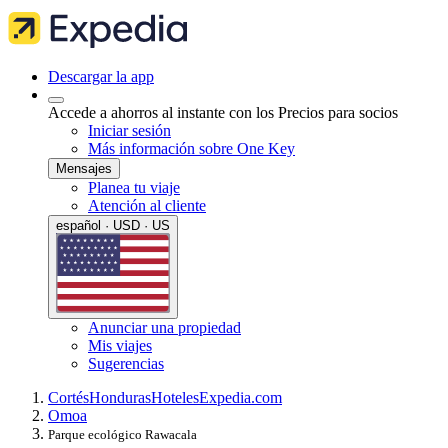
Descargar la app
Accede a ahorros al instante con los Precios para socios
Iniciar sesión
Más información sobre One Key
Mensajes
Planea tu viaje
Atención al cliente
español · USD · US
Anunciar una propiedad
Mis viajes
Sugerencias
Cortés
Honduras
Hoteles
Expedia.com
Omoa
Parque ecológico Rawacala