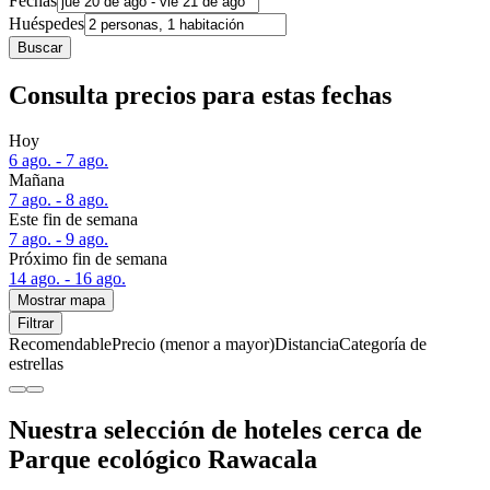
Fechas
Huéspedes
Buscar
Consulta precios para estas fechas
Hoy
6 ago. - 7 ago.
Mañana
7 ago. - 8 ago.
Este fin de semana
7 ago. - 9 ago.
Próximo fin de semana
14 ago. - 16 ago.
Mostrar mapa
Filtrar
Recomendable
Precio (menor a mayor)
Distancia
Categoría de
estrellas
Nuestra selección de hoteles cerca de
Parque ecológico Rawacala