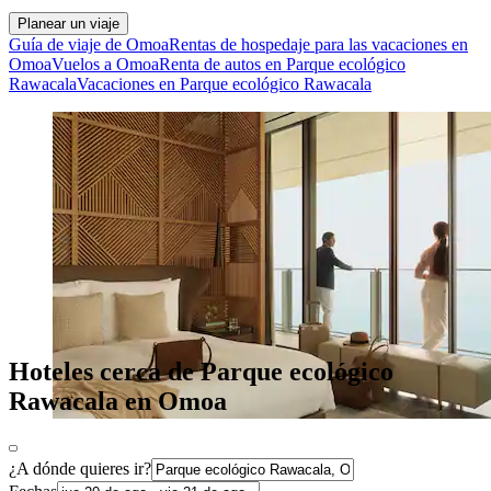
Planear un viaje
Guía de viaje de Omoa
Rentas de hospedaje para las vacaciones en
Omoa
Vuelos a Omoa
Renta de autos en Parque ecológico
Rawacala
Vacaciones en Parque ecológico Rawacala
Hoteles cerca de Parque ecológico
Rawacala en Omoa
¿A dónde quieres ir?