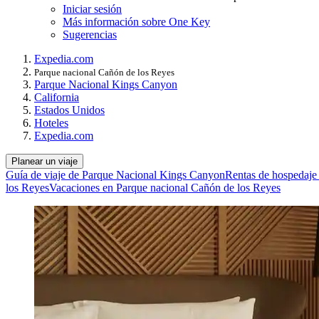
Iniciar sesión
Más información sobre One Key
Sugerencias
Expedia.com
Parque nacional Cañón de los Reyes
Parque Nacional Kings Canyon
California
Estados Unidos
Hoteles
Expedia.com
Planear un viaje
Guía de viaje de Parque Nacional Kings Canyon
Rentas de hospedaje
los Reyes
Vacaciones en Parque nacional Cañón de los Reyes