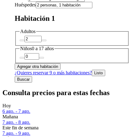
Huéspedes
Habitación 1
Adultos
Niños
0 a 17 años
Agregar otra habitación
¿Quieres reservar 9 o más habitaciones?
Listo
Buscar
Consulta precios para estas fechas
Hoy
6 ago. - 7 ago.
Mañana
7 ago. - 8 ago.
Este fin de semana
7 ago. - 9 ago.