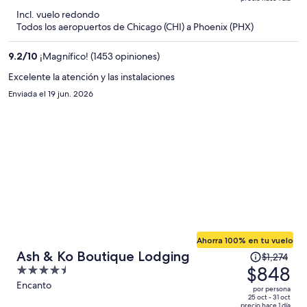
$1,053
5
Incl. vuelo redondo
y
Todos los aeropuertos de Chicago (CHI) a Phoenix (PHX)
ahora
es
9.2
/
10
¡Magnífico! (1453 opiniones)
de
$678
Excelente la atención y las instalaciones
por
Enviada el 19 jun. 2026
persona
Ahorra 100% en tu vuelo
El
Ash & Ko Boutique Lodging
$1,274
precio
$848
4.5
era
out
Encanto
por persona
de
of
25 oct - 31 oct
precio hace 1 día