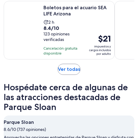
Se abrirá en una nu
Boletos para el acuario SEA LIFE Arizona
Boleto de 
Boletos para el acuario SEA
LIFE Arizona
La
2 h
8.4
8.4/10
actividad
de
123 opiniones
dura
El
$21
verificadas
10
2
precio
con
impuestos y
horas
Cancelación gratuita
es
cargos incluidos
123
disponible
por adulto
de
opiniones
$21.
por
Se
Ver todas
abrirá
adulto
en
Hospédate cerca de algunas de
una
nueva
las atracciones destacadas de
pestaña
Parque Sloan
Parque Sloan
8.6/10 (737 opiniones)
Aprovecha las opciones entretenidas de Parque Sloan y disfruta con