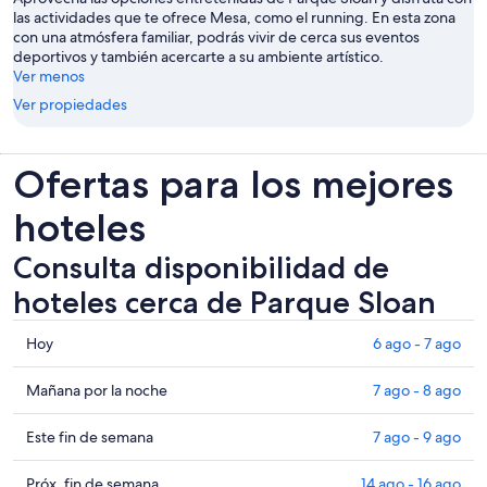
las actividades que te ofrece Mesa, como el running. En esta zona
con una atmósfera familiar, podrás vivir de cerca sus eventos
deportivos y también acercarte a su ambiente artístico.
Ver menos
Ver propiedades
Ofertas para los mejores
hoteles
Consulta disponibilidad de
hoteles cerca de Parque Sloan
Consultar
Hoy
6 ago - 7 ago
los
precios
Consultar
Mañana por la noche
7 ago - 8 ago
cerca
precios
de
cerca
Consultar
Este fin de semana
7 ago - 9 ago
Parque
de
precios
Sloan
Parque
cerca
Consultar
Próx. fin de semana
14 ago - 16 ago