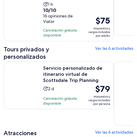
La
1 h
10.0
10/10
actividad
de
16 opiniones de
dura
El
$75
Viator
10
1
precio
con
impuestos y
hora
Cancelación gratuita
es
cargos incluidos
16
disponible
por adulto
de
opiniones
$75.
Tours privados y
Ver las 6 actividades
por
personalizados
adulto
Servicio personalizado de itinerario virtual de Scottsdale Tr
Scottsdal
Servicio personalizado de
itinerario virtual de
Scottsdale Trip Planning
El
$79
La
2 d
precio
actividad
impuestos y
Cancelación gratuita
es
cargos incluidos
dura
disponible
por persona
de
2
$79.
días
por
persona
Atracciones
Ver las 6 actividades