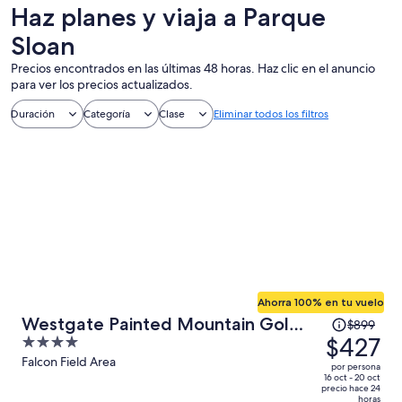
un día
aire libre
Haz planes y viaja a Parque
Sloan
Precios encontrados en las últimas 48 horas. Haz clic en el anuncio
para ver los precios actualizados.
Duración
Categoría
Clase
Eliminar todos los filtros
Ahorra 100% en tu vuelo
El
Westgate Painted Mountain Golf
$899
precio
$427
4
Resort
era
out
Falcon Field Area
por persona
de
of
16 oct - 20 oct
precio hace 24
$899
5
horas