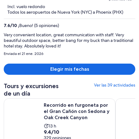
$1,274
5
Incl. vuelo redondo
y
Todos los aeropuertos de Nueva York (NYC) a Phoenix (PHX)
ahora
es
7.6
/
10
¡Bueno! (5 opiniones)
de
$848
Very convenient location, great communication with staff. Very
beautiful outdoor space, better bang for my buck than a traditional
por
hotel stay. Absolutely loved it!
persona
Enviada el 21 ene. 2026
Elegir mis fechas
Tours y excursiones
Ver las 39 actividades
de un día
Recorrido en furgoneta por el Gran Cañón con Sedona y O
Tour del 
Recorrido en furgoneta por
el Gran Cañón con Sedona y
Oak Creek Canyon
La
13 h
9.4
9.4/10
actividad
de
329 opiniones