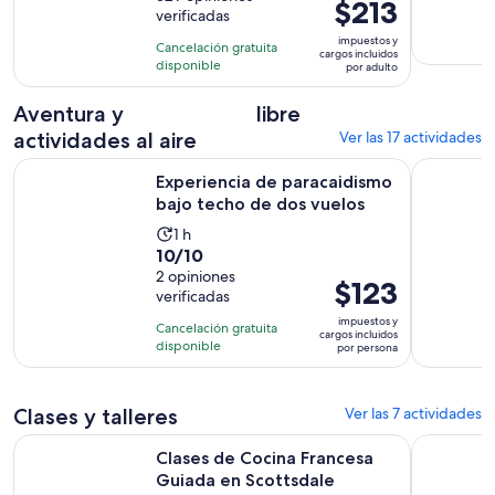
dura
El
$213
verificadas
10
13
precio
con
impuestos y
horas
Cancelación gratuita
es
cargos incluidos
329
disponible
por adulto
de
opiniones
$213.
Aventura y
libre
por
actividades al aire
Ver las 17 actividades
adulto
Se ab
Experiencia de paracaidismo bajo techo de dos vuelos
Tour en ca
Experiencia de paracaidismo
bajo techo de dos vuelos
La
1 h
10.0
10/10
actividad
de
2 opiniones
dura
El
$123
verificadas
10
1
precio
con
impuestos y
hora
Cancelación gratuita
es
cargos incluidos
2
disponible
por persona
de
opiniones
$123.
por
Clases y talleres
Ver las 7 actividades
persona
Se abrirá e
Clases de Cocina Francesa Guiada en Scottsdale
Meditación
Clases de Cocina Francesa
Guiada en Scottsdale