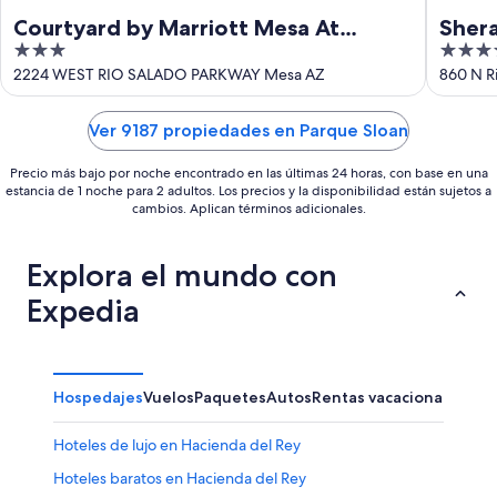
Courtyard by Marriott Mesa At
Shera
3
3.5
Wrigleyville West
West
out
out
2224 WEST RIO SALADO PARKWAY Mesa AZ
860 N R
of
of
5
5
Ver 9187 propiedades en Parque Sloan
Precio más bajo por noche encontrado en las últimas 24 horas, con base en una
estancia de 1 noche para 2 adultos. Los precios y la disponibilidad están sujetos a
cambios. Aplican términos adicionales.
Explora el mundo con
Expedia
Hospedajes
Vuelos
Paquetes
Autos
Rentas vacacionales
Otr
Hoteles de lujo en Hacienda del Rey
Hoteles baratos en Hacienda del Rey