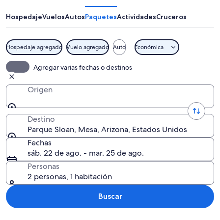
Hospedaje
Vuelos
Autos
Paquetes
Actividades
Cruceros
Hospedaje agregado
Vuelo agregado
Auto
Económica
Un estadio de béisbol lleno de especta
Agregar varias fechas o destinos
Origen
Destino
Parque Sloan, Mesa, Arizona, Estados Unidos
Fechas
sáb. 22 de ago. - mar. 25 de ago.
Personas
2 personas, 1 habitación
Buscar
Explorar mapa