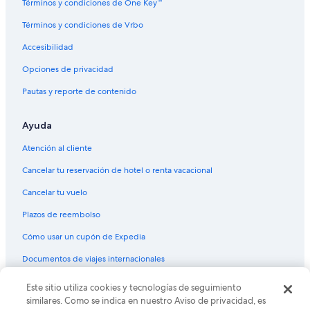
Términos y condiciones de One Key™
Hoteles todo incluido en Mesa
Términos y condiciones de Vrbo
Hoteles románticos en Mesa
Accesibilidad
Hoteles baratos en Mesa
Opciones de privacidad
Hoteles con aire acondicionado en Mesa
Pautas y reporte de contenido
Hoteles con cocina en Mesa
Hoteles con parque acuático en Mesa
Ayuda
Hoteles con hidromasaje en Mesa
Atención al cliente
Hoteles que aceptan mascotas en Mesa
Cancelar tu reservación de hotel o renta vacacional
Hoteles de Red Roof Inn en Mesa
Cancelar tu vuelo
Hoteles en Mesa
Plazos de reembolso
Moteles en Mesa
Cómo usar un cupón de Expedia
Hoteles cerca de Centro de Convenciones de Mesa
Documentos de viajes internacionales
Hoteles cerca de Tempe Town Lake
Este sitio utiliza cookies y tecnologías de seguimiento
© 2026 Expedia, Inc., una empresa de Expedia Group. Todos los
Hoteles en McDowell Parkway
derechos reservados. Expedia y el logo de Expedia son marcas
similares. Como se indica en nuestro Aviso de privacidad, es
registradas o marcas comerciales de Expedia, Inc. CST# 2029030-50.