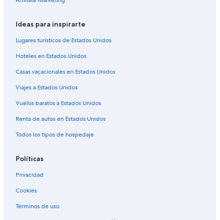
Affiliate Marketing
Hoteles que aceptan mascotas en Mesa Grande
Hoteles en Mesa Grande
Ideas para inspirarte
Hoteles cerca de Casino Arizona
Lugares turísticos de Estados Unidos
Hoteles cerca de Estación de metro de Price-101 Fwy -
Hoteles en Estados Unidos
Apache
Hoteles en Zona histórica de Escobedo
Casas vacacionales en Estados Unidos
Hoteles de La Quinta Inn & Suites en Mesa Madrid
Viajes a Estados Unidos
Hoteles de MOXY en Mesa Madrid
Vuelos baratos a Estados Unidos
Hoteles en New Papago Parkway
Renta de autos en Estados Unidos
Hoteles en Tempe
Todos los tipos de hospedaje
Hoteles cerca de Tempe Marketplace
Políticas
Hoteles 4 estrellas en Mesa
Casas de huéspedes en Mesa
Privacidad
Casas vacacionales en Mesa
Cookies
Ranchos en Mesa
Términos de uso
Hoteles con casino en Mesa