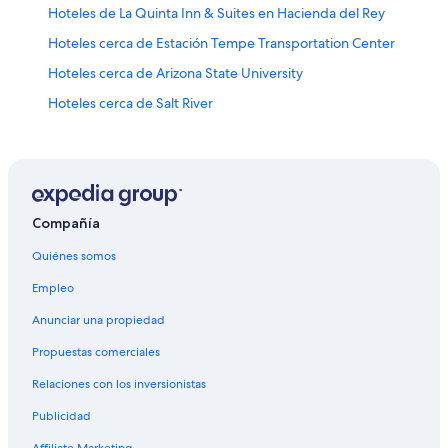
Hoteles de La Quinta Inn & Suites en Hacienda del Rey
Hoteles cerca de Estación Tempe Transportation Center
Hoteles cerca de Arizona State University
Hoteles cerca de Salt River
Hoteles de MOXY en Escalante
Casas flotantes en Estación de metro de Dorsey Ln -
Apache Boulevard
Moteles en Estación de metro de Dorsey Ln - Apache
Compañía
Boulevard
Quiénes somos
Hoteles cerca de Anfiteatro de Mesa
Hoteles en Scottsdale Casitas
Empleo
Hoteles cerca de Estación de metro de McClintock D -
Anunciar una propiedad
Apache
Propuestas comerciales
Hoteles baratos en Mesa Grande
Relaciones con los inversionistas
Hoteles con aguas termales en Mesa Grande
Publicidad
Hoteles para fumadores en Mesa Grande