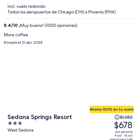
y
Incl. vuelo redondo
ahora
Todos los aeropuertos de Chicago (CHI) a Phoenix (PHX)
es
de
8.4
/
10
¡Muy bueno! (1000 opiniones)
$427
More coffee
por
Enviada el 21 abr. 2025
persona
Ahorra 100% en tu vuelo
El
Sedona Springs Resort
$1,053
precio
$678
3
era
out
West Sedona
por persona
de
of
9 oct - 13 oct
precio hace 1 día