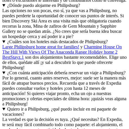
hotel o excursiones te interesan y de combinarlos como te convenga.
¿Dónde puedo alojarme en Philipsburg?
Las opciones no son pocas, eso sí, ya que vas a Philipsburg, no
puedes perderte la oportunidad de conocer sus puntos de interés. Si
bien Discovery Ski Area es una visita más que obligatoria cuando
recorras la zona, Mina de zafiros de Gem Mountain y Sapphire
Gallery no se quedan atrás. ¿No crees que sería buena idea buscar
un hospedaje cerca y así poder ir a pie?
¿Cuáles son los hoteles más destacados de Philipsburg?
Large Philipsburg home great for families!
y
Charming House On
The Hill With Views Of The Anaconda Range Holiday home 2
BestStayz.1
son dos alojamientos bastante recomendables. Elige uno
de ellos, quédate allí ¡y sal a descubrir lo que puede ofrecerte
Philipsburg!
¿Con cuánta anticipación debería reservar un viaje a Philipsburg?
Por lo general, cuanto antes reserves, mejor: suele ser la manera más
fácil de atrapar buenos precios. Recuerda que a través de Expedia
puedes consultar vuelos y hoteles ¡con hasta 12 meses de
anticipación! Si quieres viajar pronto, echa un ojo a nuestras
promociones y ofertas especiales de última hora: ¡quizás veas alguna
a Philipsburg!
Quiero ir a Philipsburg, ¿qué puedo incluir en mi paquete de
vacaciones?
La verdad es que la decisión es tuya. ¿Qué necesitas? En Expedia,
te será muy fácil combinarlo todo como paquete: el alojamiento, el