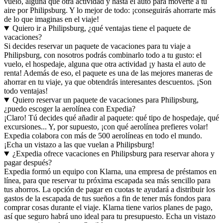
vuelo, alguna que otra actividad y hasta el auto para moverte a tu
aire por Philipsburg. Y lo mejor de todo: ¡conseguirás ahorrarte más
de lo que imaginas en el viaje!
Quiero ir a Philipsburg, ¿qué ventajas tiene el paquete de
vacaciones?
Si decides reservar un paquete de vacaciones para tu viaje a
Philipsburg, con nosotros podrás combinarlo todo a tu gusto: el
vuelo, el hospedaje, alguna que otra actividad ¡y hasta el auto de
renta! Además de eso, el paquete es una de las mejores maneras de
ahorrar en tu viaje, ya que obtendrás interesantes descuentos. ¡Son
todo ventajas!
Quiero reservar un paquete de vacaciones para Philipsburg,
¿puedo escoger la aerolínea con Expedia?
¡Claro! Tú decides qué añadir al paquete: qué tipo de hospedaje, qué
excursiones... Y, por supuesto, ¡con qué aerolínea prefieres volar!
Expedia colabora con más de 500 aerolíneas en todo el mundo.
¡Echa un vistazo a las que vuelan a Philipsburg!
¿Expedia ofrece vacaciones en Philipsburg para reservar ahora y
pagar después?
Expedia formó un equipo con Klarna, una empresa de préstamos en
línea, para que reservar tu próxima escapada sea más sencillo para
tus ahorros. La opción de pagar en cuotas te ayudará a distribuir los
gastos de la escapada de tus sueños a fin de tener más fondos para
comprar cosas durante el viaje. Klarna tiene varios planes de pago,
así que seguro habrá uno ideal para tu presupuesto. Echa un vistazo