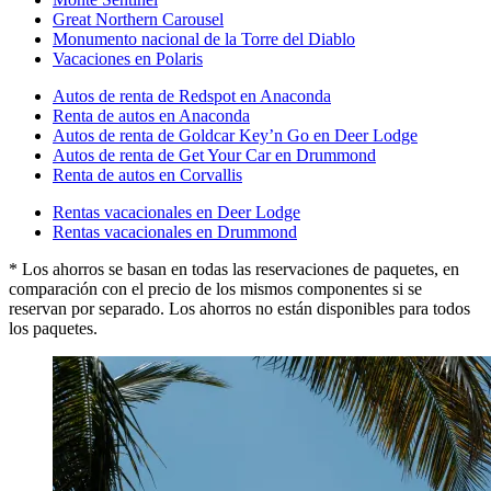
Great Northern Carousel
Monumento nacional de la Torre del Diablo
Vacaciones en Polaris
Autos de renta de Redspot en Anaconda
Renta de autos en Anaconda
Autos de renta de Goldcar Key’n Go en Deer Lodge
Autos de renta de Get Your Car en Drummond
Renta de autos en Corvallis
Rentas vacacionales en Deer Lodge
Rentas vacacionales en Drummond
* Los ahorros se basan en todas las reservaciones de paquetes, en
comparación con el precio de los mismos componentes si se
reservan por separado. Los ahorros no están disponibles para todos
los paquetes.