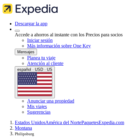
Descargar la app
Accede a ahorros al instante con los Precios para socios
Iniciar sesión
Más información sobre One Key
Mensajes
Planea tu viaje
Atención al cliente
español · USD · US
Anunciar una propiedad
Mis viajes
Sugerencias
Estados Unidos
América del Norte
Paquetes
Expedia.com
Montana
Philipsburg