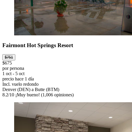
Fairmont Hot Springs Resort
$751
$675
por persona
1 oct - 5 oct
precio hace 1 día
Incl. vuelo redondo
Denver (DEN) a Butte (BTM)
8.2
/
10
¡Muy bueno! (1,006 opiniones)