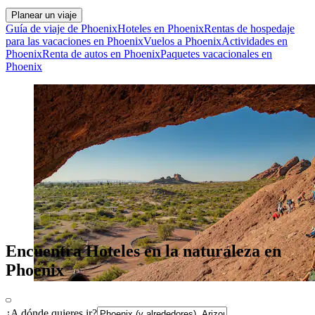
Planear un viaje
Guía de viaje de Phoenix
Hoteles en Phoenix
Rentas de hospedaje
para las vacaciones en Phoenix
Vuelos a Phoenix
Actividades en
Phoenix
Renta de autos en Phoenix
Paquetes vacacionales en
Phoenix
Encuentra Hoteles en la naturaleza en
Phoenix
¿A dónde quieres ir?