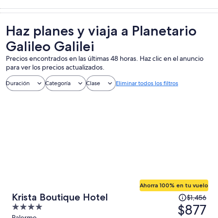
Tours y
Cultura e
Alimentos,
Espectáculos 
excursiones de
historia
bebidas y vida
conciertos
un día
nocturna
Haz planes y viaja a Planetario
Galileo Galilei
Precios encontrados en las últimas 48 horas. Haz clic en el anuncio
para ver los precios actualizados.
Duración
Categoría
Clase
Eliminar todos los filtros
Ahorra 100% en tu vuelo
El
Krista Boutique Hotel
$1,456
precio
$877
4
era
out
Palermo