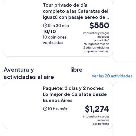
Tour privado de día completo a las Cataratas del Iguazú con 
City Tour 
Tour privado de día
completo a las Cataratas del
Iguazú con pasaje aéreo de...
El
$550
La
15 h 30 min
precio
10.0
10/10
actividad
impuestos y cargos
es
de
10 opiniones
incluidos
dura
por adulto*
de
verificadas
10
15
*Si ingresas más de
2 adultos, obtienes
$550.
con
horas
un precio más bajo
por
10
y
adulto*
opiniones
30
Aventura y
libre
minutos
actividades al aire
Ver las 20 actividades
Paquete: 3 días y 2 noches: Lo mejor de Calafate desde Bue
Recoleta &
Paquete: 3 días y 2 noches:
Lo mejor de Calafate desde
Buenos Aires
El
$1,274
La
10 h o más
precio
actividad
impuestos y cargos
es
incluidos
dura
por persona
de
10
$1,274.
horas