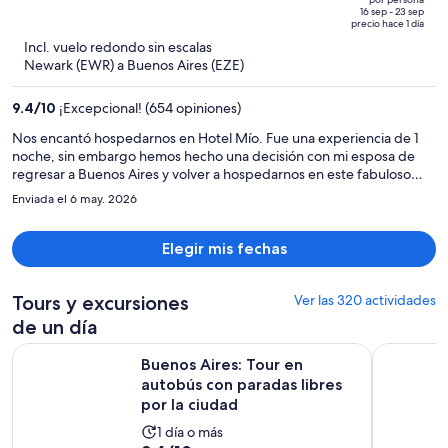
de
of
16 sep - 23 sep
precio hace 1 día
$2,650
5
Incl. vuelo redondo sin escalas
y
Newark (EWR) a Buenos Aires (EZE)
ahora
es
9.4
/
10
¡Excepcional! (654 opiniones)
de
$1,662
Nos encantó hospedarnos en Hotel Mío. Fue una experiencia de 1
noche, sin embargo hemos hecho una decisión con mi esposa de
por
regresar a Buenos Aires y volver a hospedarnos en este fabuloso
persona
hotel, lo recomendamos plenamente!
Enviada el 6 may. 2026
Elegir mis fechas
Tours y excursiones
Ver las 320 actividades
de un día
Buenos Aires: Tour en autobús con paradas libres por la ciu
Tour para 
Buenos Aires: Tour en
autobús con paradas libres
por la ciudad
La
1 día o más