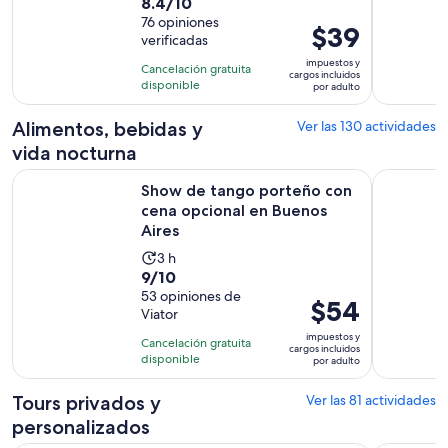
8.4
8.4/10
actividad
de
76 opiniones
dura
El
$39
verificadas
10
1
precio
con
impuestos y
día
Cancelación gratuita
es
cargos incluidos
76
disponible
por adulto
de
opiniones
$39.
Alimentos, bebidas y
Ver las 130 actividades
por
vida nocturna
adulto
Show de tango porteño con cena opcional en Buenos Aires
Buenos Ai
Show de tango porteño con
cena opcional en Buenos
Aires
La
3 h
9.0
9/10
actividad
de
53 opiniones de
dura
El
$54
Viator
10
3
precio
con
impuestos y
horas
Cancelación gratuita
es
cargos incluidos
53
disponible
por adulto
de
opiniones
$54.
Tours privados y
Ver las 81 actividades
por
personalizados
adulto