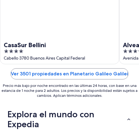
23
ago
CasaSur Bellini
Alvea
4
5
out
out
Cabello 3780 Buenos Aires Capital Federal
Avenida 
of
of
5
5
Ver 3501 propiedades en Planetario Galileo Galilei
Precio más bajo por noche encontrado en las últimas 24 horas, con base en una
estancia de 1 noche para 2 adultos. Los precios y la disponibilidad están sujetos a
cambios. Aplican términos adicionales.
Explora el mundo con
Expedia