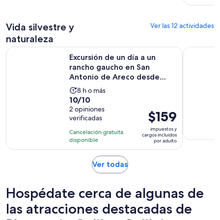
por
persona
Vida silvestre y
Ver las 12 actividades
naturaleza
Excursión de un día a un rancho gaucho en San Antonio de 
Día de ca
Excursión de un día a un
rancho gaucho en San
Antonio de Areco desde
Buenos...
La
8 h o más
10.0
10/10
actividad
de
2 opiniones
dura
El
$159
verificadas
10
8
precio
con
impuestos y
horas
Cancelación gratuita
es
cargos incluidos
2
disponible
por adulto
de
opiniones
$159.
Se
Ver todas
por
abrirá
adulto
en
Hospédate cerca de algunas de
una
nueva
las atracciones destacadas de
pestaña