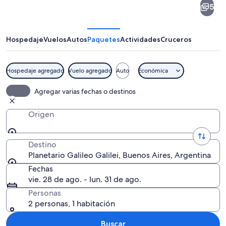
5
Galileo
Galilei
Hospedaje
Vuelos
Autos
Paquetes
Actividades
Cruceros
Hospedaje agregado
Vuelo agregado
Auto
Económica
Un edificio moderno con fachada de v
Agregar varias fechas o destinos
Origen
Destino
Planetario Galileo Galilei, Buenos Aires, Argentina
Fechas
vie. 28 de ago. - lun. 31 de ago.
Personas
2 personas, 1 habitación
Buscar