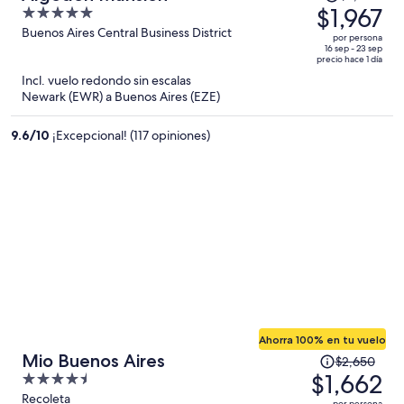
precio
$1,967
5
era
out
Buenos Aires Central Business District
por persona
de
of
16 sep - 23 sep
precio hace 1 día
$3,192
5
Incl. vuelo redondo sin escalas
y
Newark (EWR) a Buenos Aires (EZE)
ahora
es
9.6
/
10
¡Excepcional! (117 opiniones)
de
$1,967
por
persona
Ahorra 100% en tu vuelo
El
Mio Buenos Aires
$2,650
precio
$1,662
4.5
era
out
Recoleta
por persona