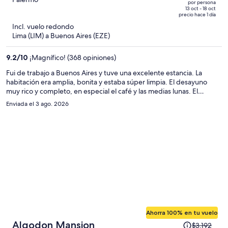
por persona
de
of
13 oct - 18 oct
precio hace 1 día
$1,456
5
Incl. vuelo redondo
y
Lima (LIM) a Buenos Aires (EZE)
ahora
es
9.2
/
10
¡Magnífico! (368 opiniones)
de
$877
Fui de trabajo a Buenos Aires y tuve una excelente estancia. La
habitación era amplia, bonita y estaba súper limpia. El desayuno
por
muy rico y completo, en especial el café y las medias lunas. El
persona
personal destacó por su amabilidad y atención en todo momento.
Enviada el 3 ago. 2026
¡Krista Boutique Hotel es un lugar totalmente recomendado para
repetir!
Ahorra 100% en tu vuelo
El
Algodon Mansion
$3,192