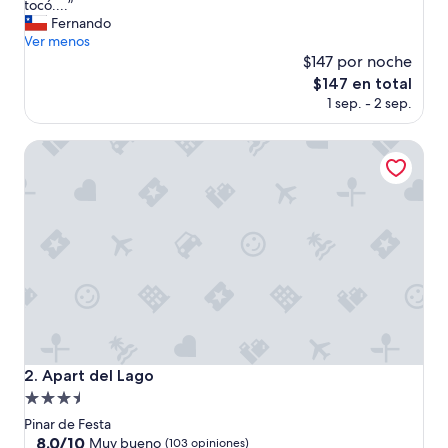
E
tocó....”
Magnífico,
x
Fernando
(5
c
Ver menos
opiniones)
e
$147 por noche
l
El
$147 en total
e
precio
1 sep. - 2 sep.
n
actual
t
es
e
Apart del Lago
de
.
$147
.
.
.
t
i
e
n
e
q
u
e
Apart del Lago
2. Apart del Lago
m
Propiedad
e
j
de
Pinar de Festa
o
3.5
8.0
8.0/10
Muy bueno
(103 opiniones)