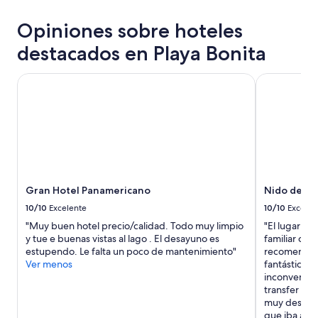
últimas
g
e
o
24
a
ñ
n
Opiniones sobre hoteles
horas,
r
o
u
con
e
destacados en Playa Bonita
”
n
base
s
a
en
d
v
una
Gran Hotel Panamericano
Nido del Co
e
i
estancia
i
s
de
n
t
1
t
a
noche
e
i
para
r
n
2
é
c
adultos.
s
r
Los
t
e
Gran Hotel Panamericano
Nido del C
precios
u
í
y
10/10
Excelente
10/10
Excelen
r
b
la
"Muy buen hotel precio/calidad. Todo muy limpio
"El lugar es
í
l
disponibilidad
y tue e buenas vistas al lago . El desayuno es
familiar cóm
s
e
están
estupendo. Le falta un poco de mantenimiento"
recomendable
t
.
sujetos
Ver menos
fantástico y
i
T
a
inconveniente
c
o
cambios.
transfer a t
o
d
Aplican
muy descorté
,
o
términos
que iba a re
l
e