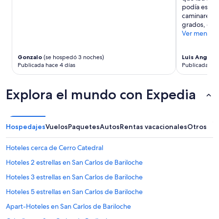
adicionales.
podía estaci
o
l
caminaremos
m
p
grados, ojal
e
e
Ver menos
j
r
o
s
r
o
Gonzalo
(se hospedó 3 noches)
Luis Angel
(
f
n
Publicada hace 4 días
Publicada hac
u
a
e
l
l
m
Explora el mundo con Expedia
a
u
t
y
e
m
n
u
Hospedajes
Vuelos
Paquetes
Autos
Rentas vacacionales
Otros
c
y
i
a
Hoteles cerca de Cerro Catedral
ó
m
n
a
Hoteles 2 estrellas en San Carlos de Bariloche
d
b
e
l
Hoteles 3 estrellas en San Carlos de Bariloche
l
e
Hoteles 5 estrellas en San Carlos de Bariloche
p
.
e
1
Apart-Hoteles en San Carlos de Bariloche
r
0
s