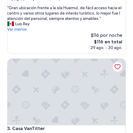
r
de
estrellas
a
“
“Gran ubicación frente a la isla Huemul, de fácil acceso hacia el
10,
r
G
centro y varios otros lugares de interés turístico, lo mejor fue l
Muy
l
r
atención del personal, siempre atentos y amables.”
bueno,
a
a
Luis Rey
(103
v
n
Ver menos
opiniones)
i
u
$116 por noche
s
b
El
$116 en total
t
i
precio
29 ago. - 30 ago.
a
c
actual
a
a
es
l
c
Casa VanTitter
de
l
i
$116
a
ó
g
n
o
f
d
r
e
e
l
n
a
t
h
e
a
a
b
l
q
a
Casa VanTitter
3. Casa VanTitter
u
i