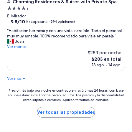
Charming Residences & Suites with Private Spa
4. Charming Residences & Suites with Private Spa
c
t
Propiedad
i
e
a
l
de
El Mirador
e
a
4.5
9.8
9.8/10
Excepcional
(394 opiniones)
l
v
de
estrellas
c
i
“
“Habitación hermosa y con una vista increíble. Todo el personal
10,
e
s
H
muy muy amable. 100% recomendado para viaje en pareja ”
Excepcional,
n
t
a
Juan
(394
t
a
b
Ver menos
opiniones)
r
y
i
$283 por noche
o
u
t
El
$283 en total
y
b
a
precio
13 ago. - 14 ago.
v
i
c
actual
a
c
i
es
r
a
ó
Ver más
de
i
c
n
$283
o
i
h
Precio
Precio más bajo por noche encontrado en las últimas 24 horas, con base
s
ó
e
en una estancia de 1 noche para 2 adultos. Los precios y la disponibilidad
más
o
n
r
están sujetos a cambios. Aplican términos adicionales.
bajo
t
d
m
por
r
e
o
noche
Ver todas las propiedades
o
e
s
encontrado
s
n
a
en
l
s
y
las
u
u
c