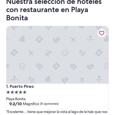
Nuestra selección de hoteles
con restaurante en Playa
Bonita
Puerto Pireo
Puerto Pireo
1. Puerto Pireo
Propiedad
de
Playa Bonita
5.0
9.2
9.2/10
Magnífico
(5 opiniones)
de
estrellas
“
“Excelente....tiene que mejorar la vista al lago de la hab que nos
10,