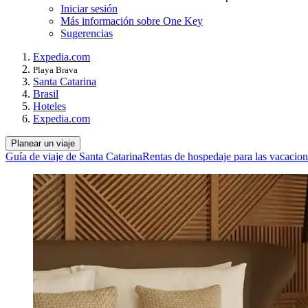
Iniciar sesión
Más información sobre One Key
Sugerencias
Expedia.com
Playa Brava
Santa Catarina
Brasil
Hoteles
Expedia.com
Planear un viaje
Guía de viaje de Santa Catarina
Rentas de hospedaje para las vacacion