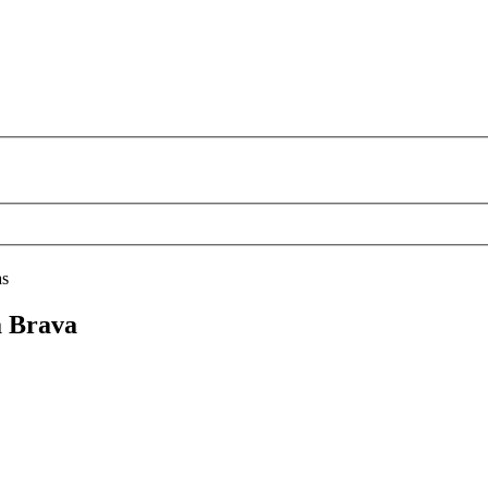
as
a Brava