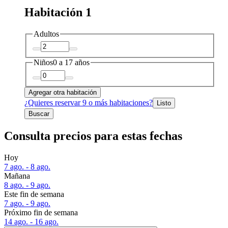
Habitación 1
Adultos
Niños
0 a 17 años
Agregar otra habitación
¿Quieres reservar 9 o más habitaciones?
Listo
Buscar
Consulta precios para estas fechas
Hoy
7 ago. - 8 ago.
Mañana
8 ago. - 9 ago.
Este fin de semana
7 ago. - 9 ago.
Próximo fin de semana
14 ago. - 16 ago.