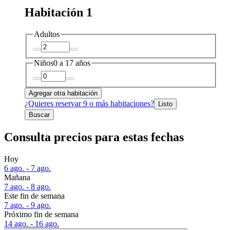
Habitación 1
Adultos
Niños
0 a 17 años
Agregar otra habitación
¿Quieres reservar 9 o más habitaciones?
Listo
Buscar
Consulta precios para estas fechas
Hoy
6 ago. - 7 ago.
Mañana
7 ago. - 8 ago.
Este fin de semana
7 ago. - 9 ago.
Próximo fin de semana
14 ago. - 16 ago.