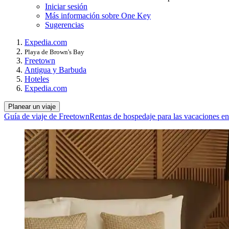
Iniciar sesión
Más información sobre One Key
Sugerencias
Expedia.com
Playa de Brown's Bay
Freetown
Antigua y Barbuda
Hoteles
Expedia.com
Planear un viaje
Guía de viaje de Freetown
Rentas de hospedaje para las vacaciones e